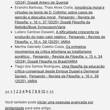
(2024): Dossiê Antero de Quental
Evandro Barbosa, Thais Alves Costa,
Ignorância moral e
virtudes na teoria de D. Coitinho: sobre casos de
isenção e desculpa moral
,
Pensando - Revista de
Filosofia: v. 16 n. 37 (2025): Dossiê Filosofia da
Religião/Book Symposium/Varia
Lutiero Cardoso Esswein,
A dificuldade crescente na
produção do mais-valor relativo
,
Pensando - Revista de
Filosofia: v. 16 n. 39 (2025): VARIA
Martha Gabrielly Coletto Costa,
Os primeiros
movimentos da crítica lefortiana ao totalitarismo
soviético:
,
Pensando - Revista de Filosofia: v. 15 n. 34
(2024): Dossiê Filosofia no Brasil/VARIA
Tiago dos Santos Rodrigues,
Uma filosofia da educação
crítica-consensual desde Enrique Dussel e Dermeval
Saviani
,
Pensando - Revista de Filosofia: v. 16 n. 39
(2025): VARIA
<<
<
1
2
3
4
5
6
7
8
9
10
>
>>
Você também pode
iniciar uma pesquisa avançada por
similaridade
para este artigo.