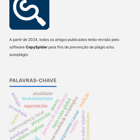
A partir de 2024, todos os artigos publicados terão revisão pelo
software
CopySpider
para fins de prevenção de plágio e/ou
autoplágio.
PALAVRAS-CHAVE
atualidade
teología
tradição
processo de acumulação
racionalidade tecnológica
neokantianismo
mais-valor global
dewey
tecnología
superstición
superveniência local
argumento causal
mais-valor relativo
proyección
dasein
instrumentalismo
espirito
realismo ingênuo
paradigma