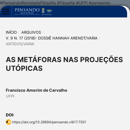
#PensandoRevistadeFilosofia #Filosofia #UFPI #pensando
INÍCIO
/
ARQUIVOS
/
V. 9 N. 17 (2018): DOSSIÊ HANNAH ARENDT/VARIA
/
ARTIGOS/VARIA
AS METÁFORAS NAS PROJEÇÕES
UTÓPICAS
Francisco Amorim de Carvalho
UFPI
DOI:
https://doi.org/10.26694/pensando.v9i17.7551