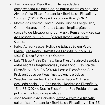
Joel Francisco Decothé Jr.,
Necessidade e
compreensão filosófica da pesquisa científica segundo
Álvaro Vieira Pinto
,
Pensando - Revista de Filosofia: v.
15 n. 34 (2024): Dossiê Filosofia no Brasil/VARIA
Márcia dos Santos Fontes, Maria Cristina Longo Dias,
Corpo, Natureza e Capital: Usos e Implicações do
conceito de Metabolismo por Marx
,
Pensando - Revista
de Filosofia: v. 15 n. 35 (2024): Dossiê Antero de
Quental
Fábio Abreu Passos,
Política e Educação em Paulo
Freire
,
Pensando - Revista de Filosofia: v. 15 n. 35
(2024): Dossiê Antero de Quental
Luis Thiago Freire Dantas,
Uma Filosofia afro-diaspórica
entre escritas fragmentárias
,
Pensando - Revista de
Filosofia: v. 15 n. 36 (2024): Dossiê Filosofar no Sul:
Problemáticas políticas, institucionais e éticas
Wescley Fernandes Araújo Freire,
Teoria Crítica e
evolução social (II)
,
Pensando - Revista de Filosofia: v.
15 n. 36 (2024): Dossiê Filosofar no Sul: Problemáticas
políticas, institucionais e éticas
José Maurício de Carvalho,
Antônio Paim e a filosofia
culturalista
,
Pensando - Revista de Filosofia: v. 15 n. 35