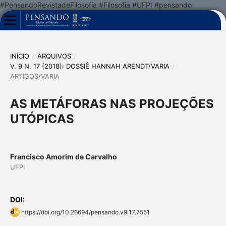
#PensandoRevistadeFilosofia #Filosofia #UFPI #pensando
INÍCIO
/
ARQUIVOS
/
V. 9 N. 17 (2018): DOSSIÊ HANNAH ARENDT/VARIA
/
ARTIGOS/VARIA
AS METÁFORAS NAS PROJEÇÕES
UTÓPICAS
Francisco Amorim de Carvalho
UFPI
DOI:
https://doi.org/10.26694/pensando.v9i17.7551