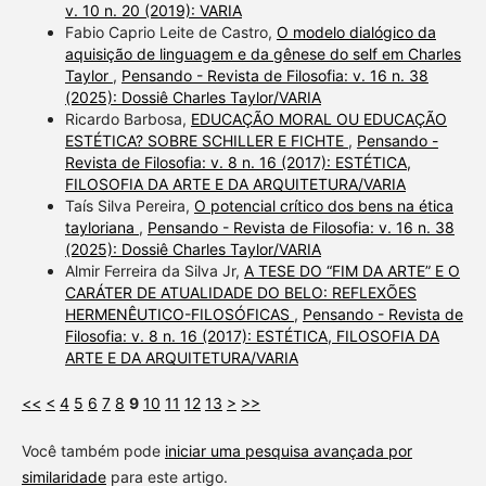
v. 10 n. 20 (2019): VARIA
Fabio Caprio Leite de Castro,
O modelo dialógico da
aquisição de linguagem e da gênese do self em Charles
Taylor
,
Pensando - Revista de Filosofia: v. 16 n. 38
(2025): Dossiê Charles Taylor/VARIA
Ricardo Barbosa,
EDUCAÇÃO MORAL OU EDUCAÇÃO
ESTÉTICA? SOBRE SCHILLER E FICHTE
,
Pensando -
Revista de Filosofia: v. 8 n. 16 (2017): ESTÉTICA,
FILOSOFIA DA ARTE E DA ARQUITETURA/VARIA
Taís Silva Pereira,
O potencial crítico dos bens na ética
tayloriana
,
Pensando - Revista de Filosofia: v. 16 n. 38
(2025): Dossiê Charles Taylor/VARIA
Almir Ferreira da Silva Jr,
A TESE DO “FIM DA ARTE” E O
CARÁTER DE ATUALIDADE DO BELO: REFLEXÕES
HERMENÊUTICO-FILOSÓFICAS
,
Pensando - Revista de
Filosofia: v. 8 n. 16 (2017): ESTÉTICA, FILOSOFIA DA
ARTE E DA ARQUITETURA/VARIA
<<
<
4
5
6
7
8
9
10
11
12
13
>
>>
Você também pode
iniciar uma pesquisa avançada por
similaridade
para este artigo.