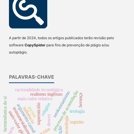
A partir de 2024, todos os artigos publicados terão revisão pelo
software
CopySpider
para fins de prevenção de plágio e/ou
autoplágio.
PALAVRAS-CHAVE
racionalidade tecnológica
processo de acumulação
neokantianismo
realismo ingênuo
herança
mais-valor relativo
hermenêutica do si
religión
argumento causal
superstición
acción
influência
instrumentalismo
teología
mais-valor global
dewey
tecnología
espirito
dasein
tradição
proyección