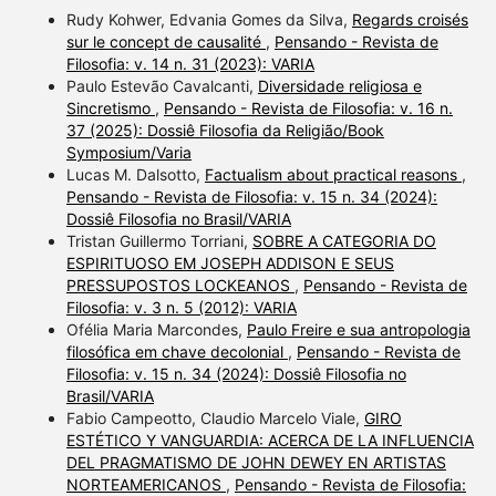
Rudy Kohwer, Edvania Gomes da Silva,
Regards croisés
sur le concept de causalité
,
Pensando - Revista de
Filosofia: v. 14 n. 31 (2023): VARIA
Paulo Estevão Cavalcanti,
Diversidade religiosa e
Sincretismo
,
Pensando - Revista de Filosofia: v. 16 n.
37 (2025): Dossiê Filosofia da Religião/Book
Symposium/Varia
Lucas M. Dalsotto,
Factualism about practical reasons
,
Pensando - Revista de Filosofia: v. 15 n. 34 (2024):
Dossiê Filosofia no Brasil/VARIA
Tristan Guillermo Torriani,
SOBRE A CATEGORIA DO
ESPIRITUOSO EM JOSEPH ADDISON E SEUS
PRESSUPOSTOS LOCKEANOS
,
Pensando - Revista de
Filosofia: v. 3 n. 5 (2012): VARIA
Ofélia Maria Marcondes,
Paulo Freire e sua antropologia
filosófica em chave decolonial
,
Pensando - Revista de
Filosofia: v. 15 n. 34 (2024): Dossiê Filosofia no
Brasil/VARIA
Fabio Campeotto, Claudio Marcelo Viale,
GIRO
ESTÉTICO Y VANGUARDIA: ACERCA DE LA INFLUENCIA
DEL PRAGMATISMO DE JOHN DEWEY EN ARTISTAS
NORTEAMERICANOS
,
Pensando - Revista de Filosofia: