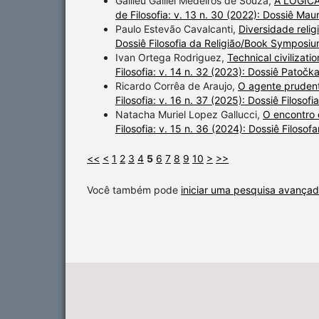
Galileu Galilei Medeiros de Souza,
A LÓGIC
de Filosofia: v. 13 n. 30 (2022): Dossiê Mau
Paulo Estevão Cavalcanti,
Diversidade relig
Dossiê Filosofia da Religião/Book Symposiu
Ivan Ortega Rodriguez,
Technical civilizat
Filosofia: v. 14 n. 32 (2023): Dossiê Patočk
Ricardo Corrêa de Araujo,
O agente prudente
Filosofia: v. 16 n. 37 (2025): Dossiê Filoso
Natacha Muriel Lopez Gallucci,
O encontro 
Filosofia: v. 15 n. 36 (2024): Dossiê Filosofa
<<
<
1
2
3
4
5
6
7
8
9
10
>
>>
Você também pode
iniciar uma pesquisa avançad