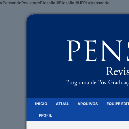
#PensandoRevistadeFilosofia #Filosofia #UFPI #pensando
INÍCIO
ATUAL
ARQUIVOS
EQUIPE EDI
PPGFIL