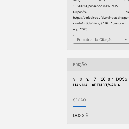
5–17, 2018. DOI
10.26694/pensando.v9i17.7415.
Disponível em
https://periodicos.ufpi.br/index.php/pe
sando/article/view/3416. Acesso em:
ago. 2026.
Fomatos de Citação
EDIÇÃO
v. 9 n. 17 (2018): DOSSI
HANNAH ARENDT/VARIA
SEÇÃO
DOSSIÊ