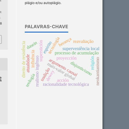
:
plágio e/ou autoplágio.
:
n
 8
PALAVRAS-CHAVE
tecnología
herança
reavaliação
superstición
dasein
espirito
direito de resistência
superveniência local
influência
processo de acumulação
atualidade
realismo ingênuo
proyección
religión
neokantianismo
argumento causal
disjuntivismo
mais-valor global
tradição
dewey
teología
Ê
acción
racionalidade tecnológica