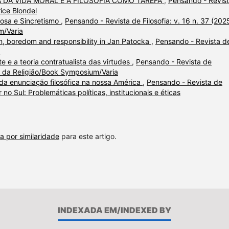
A DA VIDA MORAL E A FILOSOFIA COMO TAREFA
,
Pensando - Revis
rice Blondel
iosa e Sincretismo
,
Pensando - Revista de Filosofia: v. 16 n. 37 (202
m/Varia
ion, boredom and responsibility in Jan Patocka
,
Pensando - Revista d
a
 e a teoria contratualista das virtudes
,
Pensando - Revista de
fia da Religião/Book Symposium/Varia
da enunciação filosófica na nossa América
,
Pensando - Revista de
r no Sul: Problemáticas políticas, institucionais e éticas
a por similaridade
para este artigo.
INDEXADA EM/INDEXED BY