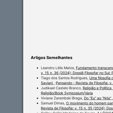
Artigos Semelhantes
Leandro Lélis Matos,
Fundamento transcend
v. 15 n. 36 (2024): Dossiê Filosofar no Sul: P
Tiago dos Santos Rodrigues,
Uma filosofia
Saviani
,
Pensando - Revista de Filosofia: v
Judikael Castelo Branco,
Religião e Política
Religião/Book Symposium/Varia
Viviane Zarembski Braga,
Do “Eu” ao “Nós”
Samuel Dimas,
O movimento do homem para
Revista de Filosofia: v. 15 n. 35 (2024): Do