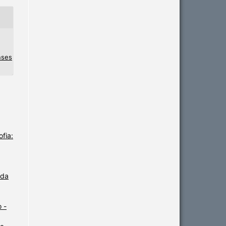
nses
fia:
 da
 -