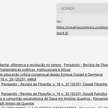
LICENÇA
Ver:
https://creativecommons.org/lice
/by/4.0/
ental, diferença e revolução no tempo
,
Pensando - Revista de Filoso
roblemáticas políticas, institucionais e éticas
 da educação crítica-consensual desde Enrique Dussel e Dermeval
. 16 n. 39 (2025): VARIA
,
Pensando - Revista de Filosofia: v. 16 n. 37 (2025): Dossiê Filosofia
,
Pensando - Revista de Filosofia: v. 14 n. 32 (2023): Dossiê Patočka
 a comunhão escatológica de Deus em António Quadros
,
Pensando
ssiê Antero de Quental