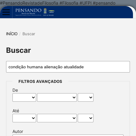
#PensandoRevistadeFilosofia #Filosofia #UFPI #pensando
INÍCIO
/
Buscar
Buscar
FILTROS AVANÇADOS
De
Até
Autor