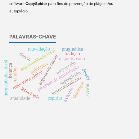
software
CopySpider
para fins de prevenção de plágio e/ou
autoplágio.
PALAVRAS-CHAVE
reavaliação
pragmática
superveniência local
tradição
dasein
argumento causal
disjuntivismo
hermenêutica do si
proyección
influência
herança
processo de acumulação
dewey
religión
mais-valor global
superstición
instrumentalismo
timología
acción
tecnología
teología
espirito
atualidade