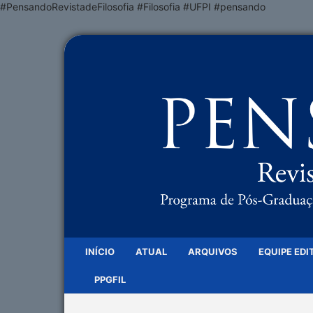
#PensandoRevistadeFilosofia #Filosofia #UFPI #pensando
INÍCIO
ATUAL
ARQUIVOS
EQUIPE EDI
PPGFIL