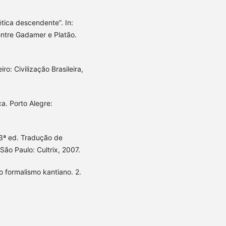
ética descendente”. In:
entre Gadamer e Platão.
o: Civilização Brasileira,
a. Porto Alegre:
13ª ed. Tradução de
ão Paulo: Cultrix, 2007.
 o formalismo kantiano. 2.