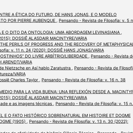
TRE A ÉTICA DO FUTURO, DE HANS JONAS, E O MODELO
STO POR PIERRE AUBENQUE
,
Pensando - Revista de Filosofia: v. 5 n
CA E O DITO DA ONTOLOGIA: UMA ABORDAGEM LEVINASIANA
,
 11 (2015): DOSSIÊ ALASDAIR MACINTYRE/VARIA
THE PERILS OF PROGRESS AND THE RECOVERY OF METAPHYSICA
osofia: v. 11 n. 24 (2020): DOSSIÊ HANS JONAS/VARIA
GOSTINHOS” DO LIVRE ARBÍTRIO/LIBERDADE
,
Pensando - Revista d
NAH ARENDT/VARIA
de Nietzsche en Así hablo Zaratustra
,
Pensando - Revista de Filosofi
atureza/VARIA
Dossiê Charles Taylor
,
Pensando - Revista de Filosofia: v. 16 n. 38
MEDIO PARA LA VIDA BUENA: UNA REFLEXIÓN DESDE A. MACINTY
 11 (2015): DOSSIÊ ALASDAIR MACINTYRE/VARIA
lidade e as imagens técnicas
,
Pensando - Revista de Filosofia: v. 15 n
L E O FATO HISTÓRICO SOBRENATURAL EM HISTOIRE ET DOGME
DOGME (1905)
,
Pensando - Revista de Filosofia: v. 13 n. 30 (2022):