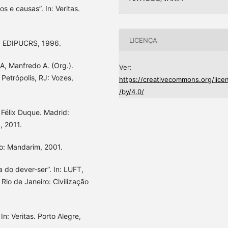
os e causas”. In: Veritas.
LICENÇA
re: EDIPUCRS, 1996.
RA, Manfredo A. (Org.).
Ver:
Petrópolis, RJ: Vozes,
https://creativecommons.org/lice
/by/4.0/
 Félix Duque. Madrid:
, 2011.
o: Mandarim, 2001.
a do dever-ser”. In: LUFT,
Rio de Janeiro: Civilização
 In: Veritas. Porto Alegre,