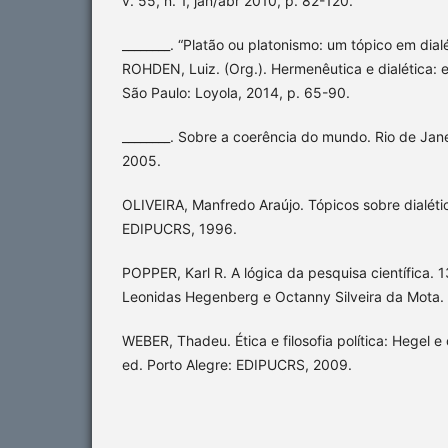
v. 55, n. 1, jan/abr 2010, p. 82-120.
________. “Platão ou platonismo: um tópico em dial
ROHDEN, Luiz. (Org.). Hermenêutica e dialética: 
São Paulo: Loyola, 2014, p. 65-90.
________. Sobre a coerência do mundo. Rio de Janeir
2005.
OLIVEIRA, Manfredo Araújo. Tópicos sobre dialétic
EDIPUCRS, 1996.
POPPER, Karl R. A lógica da pesquisa científica. 
Leonidas Hegenberg e Octanny Silveira da Mota. S
WEBER, Thadeu. Ética e filosofia política: Hegel e
ed. Porto Alegre: EDIPUCRS, 2009.