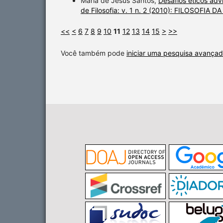
Maria de Jesus Santos,
Desafios éticos adv
de Filosofia: v. 1 n. 2 (2010): FILOSOFIA 
<<
<
6
7
8
9
10
11
12
13
14
15
>
>>
Você também pode
iniciar uma pesquisa avançad