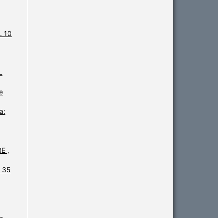
. 10
L
e
a:
RE
,
. 35