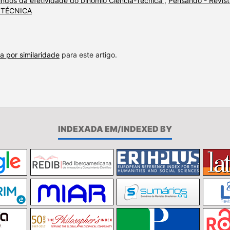
indos da efetividade do binômio Ciência-Técnica
,
Pensando - Revist
DA TÉCNICA
a por similaridade
para este artigo.
INDEXADA EM/INDEXED BY