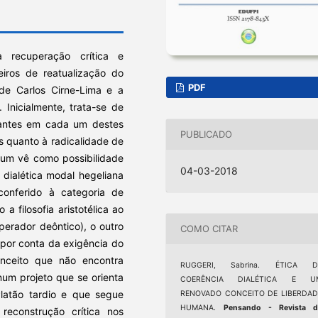
 recuperação crítica e
leiros de reatualização do
PDF
 de Carlos Cirne-Lima e a
 Inicialmente, trata-se de
tuantes em cada um destes
PUBLICADO
as quanto à radicalidade de
 um vê como possibilidade
04-03-2018
 dialética modal hegeliana
conferido à categoria de
 filosofia aristotélica ao
perador deôntico), o outro
COMO CITAR
por conta da exigência do
nceito que não encontra
RUGGERI, Sabrina. ÉTICA D
num projeto que se orienta
COERÊNCIA DIALÉTICA E U
latão tardio e que segue
RENOVADO CONCEITO DE LIBERDAD
HUMANA.
Pensando - Revista d
reconstrução crítica nos