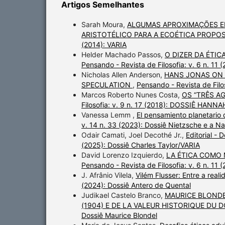
Artigos Semelhantes
Sarah Moura,
ALGUMAS APROXIMAÇÕES EN
ARISTOTÉLICO PARA A ECOÉTICA PROPO
(2014): VARIA
Helder Machado Passos,
O DIZER DA ÉTI
Pensando - Revista de Filosofia: v. 6 n.
Nicholas Allen Anderson,
HANS JONAS ON 
SPECULATION
,
Pensando - Revista de Fil
Marcos Roberto Nunes Costa,
OS “TRÊS A
Filosofia: v. 9 n. 17 (2018): DOSSIÊ HAN
Vanessa Lemm ,
El pensamiento planetario 
v. 14 n. 33 (2023): Dossiê Nietzsche e a N
Odair Camati, Joel Decothé Jr.,
Editorial - 
(2025): Dossiê Charles Taylor/VARIA
David Lorenzo Izquierdo,
LA ÉTICA COMO 
Pensando - Revista de Filosofia: v. 6 n.
J. Afrânio Vilela,
Vilém Flusser: Entre a rea
(2024): Dossiê Antero de Quental
Judikael Castelo Branco,
MAURICE BLONDE
(1904) E DE LA VALEUR HISTORIQUE DU 
Dossiê Maurice Blondel