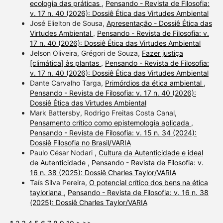
ecologia das práticas
,
Pensando - Revista de Filosofia:
v. 17 n. 40 (2026): Dossiê Ética das Virtudes Ambiental
José Elielton de Sousa,
Apresentação - Dossiê Ética das
Virtudes Ambiental
,
Pensando - Revista de Filosofia: v.
17 n. 40 (2026): Dossiê Ética das Virtudes Ambiental
Jelson Oliveira, Grégori de Souza,
Fazer justiça
[climática] às plantas
,
Pensando - Revista de Filosofia:
v. 17 n. 40 (2026): Dossiê Ética das Virtudes Ambiental
Dante Carvalho Targa,
Primórdios da ética ambiental
,
Pensando - Revista de Filosofia: v. 17 n. 40 (2026):
Dossiê Ética das Virtudes Ambiental
Mark Battersby, Rodrigo Freitas Costa Canal,
Pensamento crítico como epistemologia aplicada
,
Pensando - Revista de Filosofia: v. 15 n. 34 (2024):
Dossiê Filosofia no Brasil/VARIA
Paulo César Nodari ,
Cultura da Autenticidade e ideal
de Autenticidade
,
Pensando - Revista de Filosofia: v.
16 n. 38 (2025): Dossiê Charles Taylor/VARIA
Taís Silva Pereira,
O potencial crítico dos bens na ética
tayloriana
,
Pensando - Revista de Filosofia: v. 16 n. 38
(2025): Dossiê Charles Taylor/VARIA