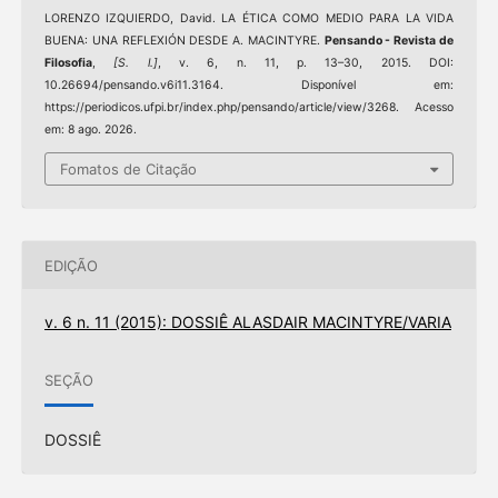
LORENZO IZQUIERDO, David. LA ÉTICA COMO MEDIO PARA LA VIDA
BUENA: UNA REFLEXIÓN DESDE A. MACINTYRE.
Pensando - Revista de
Filosofia
,
[S. l.]
, v. 6, n. 11, p. 13–30, 2015. DOI:
10.26694/pensando.v6i11.3164. Disponível em:
https://periodicos.ufpi.br/index.php/pensando/article/view/3268. Acesso
em: 8 ago. 2026.
Fomatos de Citação
EDIÇÃO
v. 6 n. 11 (2015): DOSSIÊ ALASDAIR MACINTYRE/VARIA
SEÇÃO
DOSSIÊ