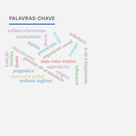
PALAVRAS-CHAVE
william scheuerman
acción
influência
dewey
familiaridade
argumento causal
espirito
proyección
teología
disjuntivismo
hermenêutica do si
herança
tradição
processo de acumulação
dasein
mais-valor relativo
superstición
tecnología
pragmática
religión
mais-valor global
realismo ingênuo