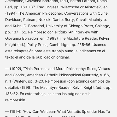
Americane, Giovanna Borradori, (ed.), Editori Laterza, Roma-
Bari, pp. 169-187. Trad. inglesa: “Nietzsche or Aristotle?”, en
(1994) The American Philosopher: Conversations with Quine,
Davidson, Putnam, Nozick, Danto, Rorty, Cavell, MacIntyre,
and Kuhn, G. Borradori, University of Chicago Press, Chicago,
pp. 137-152. Reimpreso con el título “An Interview with
Giovanna Borradori” en: (1998) The MacIntyre Reader, Kelvin
Knight (ed.), Polity Press, Cambridge, pp. 255-66. Usamos
esta reimpresión para este trabajo aunque indicamos en el
texto el año de la publicación original.
— (1992), “Plain Persons and Moral Philosophy: Rules, Virtues
and Goods”, American Catholic Philosophical Quarterly, v. 66,
n. 1 (Winter), pp. 3-20. Reimpresión (con algunos cambios de
detalle): (1998) The MacIntyre Reader, Kelvin Knight (ed.), pp.
136-52. En este trabajo, se citan las páginas de la
reimpresión.
— (1994) “How Can We Learn What Veritatis Splendor Has To