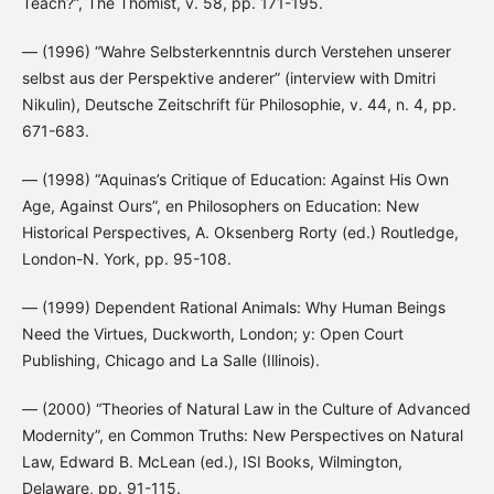
Teach?”, The Thomist, v. 58, pp. 171-195.
— (1996) “Wahre Selbsterkenntnis durch Verstehen unserer
selbst aus der Perspektive anderer” (interview with Dmitri
Nikulin), Deutsche Zeitschrift für Philosophie, v. 44, n. 4, pp.
671-683.
— (1998) “Aquinas’s Critique of Education: Against His Own
Age, Against Ours”, en Philosophers on Education: New
Historical Perspectives, A. Oksenberg Rorty (ed.) Routledge,
London-N. York, pp. 95-108.
— (1999) Dependent Rational Animals: Why Human Beings
Need the Virtues, Duckworth, London; y: Open Court
Publishing, Chicago and La Salle (Illinois).
— (2000) “Theories of Natural Law in the Culture of Advanced
Modernity”, en Common Truths: New Perspectives on Natural
Law, Edward B. McLean (ed.), ISI Books, Wilmington,
Delaware, pp. 91-115.