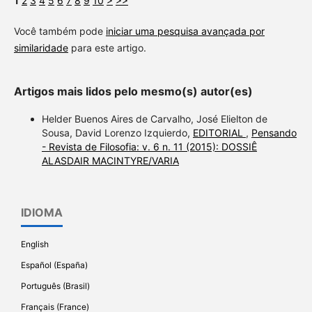
1
2
3
4
5
6
7
8
9
10
>
>>
Você também pode
iniciar uma pesquisa avançada por
similaridade
para este artigo.
Artigos mais lidos pelo mesmo(s) autor(es)
Helder Buenos Aires de Carvalho, José Elielton de
Sousa, David Lorenzo Izquierdo,
EDITORIAL
,
Pensando
- Revista de Filosofia: v. 6 n. 11 (2015): DOSSIÊ
ALASDAIR MACINTYRE/VARIA
IDIOMA
English
Español (España)
Português (Brasil)
Français (France)