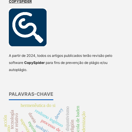
COPYSPIDER
A partir de 2024, todos os artigos publicados terão revisão pelo
software
CopySpider
para fins de prevenção de plágio e/ou
autoplágio.
PALAVRAS-CHAVE
hermenêutica do si
escola de baden
disjuntivismo
dewey
realismo ingênuo
tecnología
dasein
modernização
mais-valor relativo
acción
superstición
processo de acumulação
religión
espirito
teología