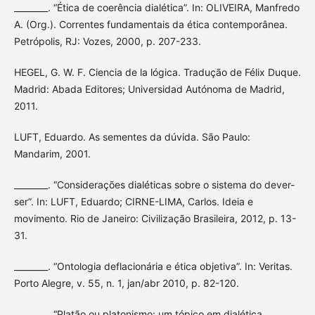
________. “Ética de coerência dialética”. In: OLIVEIRA, Manfredo
A. (Org.). Correntes fundamentais da ética contemporânea.
Petrópolis, RJ: Vozes, 2000, p. 207-233.
HEGEL, G. W. F. Ciencia de la lógica. Tradução de Félix Duque.
Madrid: Abada Editores; Universidad Autónoma de Madrid,
2011.
LUFT, Eduardo. As sementes da dúvida. São Paulo:
Mandarim, 2001.
________. “Considerações dialéticas sobre o sistema do dever-
ser”. In: LUFT, Eduardo; CIRNE-LIMA, Carlos. Ideia e
movimento. Rio de Janeiro: Civilização Brasileira, 2012, p. 13-
31.
________. “Ontologia deflacionária e ética objetiva”. In: Veritas.
Porto Alegre, v. 55, n. 1, jan/abr 2010, p. 82-120.
________. “Platão ou platonismo: um tópico em dialética