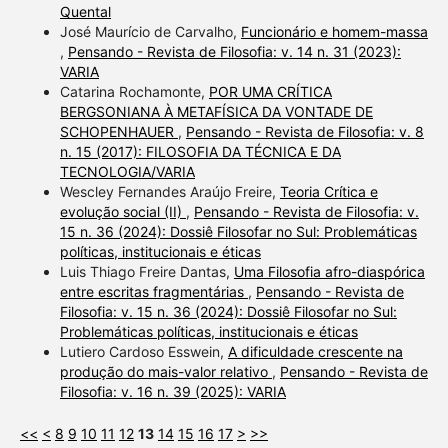
Quental
José Maurício de Carvalho,
Funcionário e homem-massa
,
Pensando - Revista de Filosofia: v. 14 n. 31 (2023):
VARIA
Catarina Rochamonte,
POR UMA CRÍTICA
BERGSONIANA À METAFÍSICA DA VONTADE DE
SCHOPENHAUER
,
Pensando - Revista de Filosofia: v. 8
n. 15 (2017): FILOSOFIA DA TÉCNICA E DA
TECNOLOGIA/VARIA
Wescley Fernandes Araújo Freire,
Teoria Crítica e
evolução social (II)
,
Pensando - Revista de Filosofia: v.
15 n. 36 (2024): Dossiê Filosofar no Sul: Problemáticas
políticas, institucionais e éticas
Luis Thiago Freire Dantas,
Uma Filosofia afro-diaspórica
entre escritas fragmentárias
,
Pensando - Revista de
Filosofia: v. 15 n. 36 (2024): Dossiê Filosofar no Sul:
Problemáticas políticas, institucionais e éticas
Lutiero Cardoso Esswein,
A dificuldade crescente na
produção do mais-valor relativo
,
Pensando - Revista de
Filosofia: v. 16 n. 39 (2025): VARIA
<<
<
8
9
10
11
12
13
14
15
16
17
>
>>