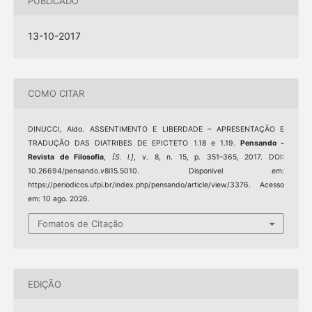
PUBLICADO
13-10-2017
COMO CITAR
DINUCCI, Aldo. ASSENTIMENTO E LIBERDADE – APRESENTAÇÃO E
TRADUÇÃO DAS DIATRIBES DE EPICTETO 1.18 e 1.19.
Pensando -
Revista de Filosofia
,
[S. l.]
, v. 8, n. 15, p. 351–365, 2017. DOI:
10.26694/pensando.v8i15.5010. Disponível em:
https://periodicos.ufpi.br/index.php/pensando/article/view/3376. Acesso
em: 10 ago. 2026.
Fomatos de Citação
EDIÇÃO