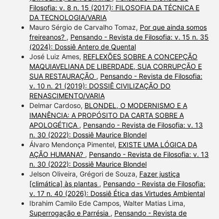
Filosofia: v. 8 n. 15 (2017): FILOSOFIA DA TÉCNICA E
DA TECNOLOGIA/VARIA
Mauro Sérgio de Carvalho Tomaz,
Por que ainda somos
freireanos?
,
Pensando - Revista de Filosofia: v. 15 n. 35
(2024): Dossiê Antero de Quental
José Luiz Ames,
REFLEXÕES SOBRE A CONCEPÇÃO
MAQUIAVELIANA DE LIBERDADE, SUA CORRUPÇÃO E
SUA RESTAURAÇÃO
,
Pensando - Revista de Filosofia:
v. 10 n. 21 (2019): DOSSIÊ CIVILIZAÇÃO DO
RENASCIMENTO/VARIA
Delmar Cardoso,
BLONDEL, O MODERNISMO E A
IMANÊNCIA: A PROPÓSITO DA CARTA SOBRE A
APOLOGÉTICA
,
Pensando - Revista de Filosofia: v. 13
n. 30 (2022): Dossiê Maurice Blondel
Álvaro Mendonça Pimentel,
EXISTE UMA LÓGICA DA
AÇÃO HUMANA?
,
Pensando - Revista de Filosofia: v. 13
n. 30 (2022): Dossiê Maurice Blondel
Jelson Oliveira, Grégori de Souza,
Fazer justiça
[climática] às plantas
,
Pensando - Revista de Filosofia:
v. 17 n. 40 (2026): Dossiê Ética das Virtudes Ambiental
Ibrahim Camilo Ede Campos, Walter Matias Lima,
Superrogação e Parrésia
,
Pensando - Revista de