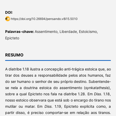
DOI:
https://doi.org/10.26694/pensando.v8i15.5010
Palavras-chave:
Assentimento, Liberdade, Estoicismo,
Epicteto
RESUMO
A diatribe 1.18 ilustra a concepção anti-trágica estoica que, ao
tirar dos deuses a responsabilidade pelos atos humanos, faz
do ser humano o senhor de seu próprio destino. Subentende-
se nela a doutrina estoica do assentimento (
synkatathesis
),
sobre a qual Epicteto nos fala na diatribe 1.28. Em
Diss
. 1.18,
nosso estoico observara que está sob o encargo do tirano nos
mutilar ou matar. Em
Diss
. 1.19, Epicteto explicita como, a
partir disso, é preciso comportar-se em relação aos tiranos.