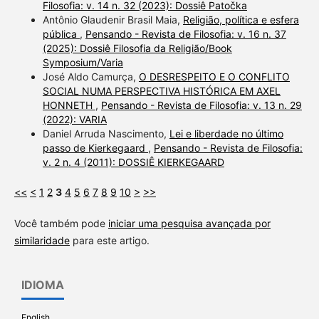
Filosofia: v. 14 n. 32 (2023): Dossiê Patočka
Antônio Glaudenir Brasil Maia,
Religião, política e esfera
pública
,
Pensando - Revista de Filosofia: v. 16 n. 37
(2025): Dossiê Filosofia da Religião/Book
Symposium/Varia
José Aldo Camurça,
O DESRESPEITO E O CONFLITO
SOCIAL NUMA PERSPECTIVA HISTÓRICA EM AXEL
HONNETH
,
Pensando - Revista de Filosofia: v. 13 n. 29
(2022): VARIA
Daniel Arruda Nascimento,
Lei e liberdade no último
passo de Kierkegaard
,
Pensando - Revista de Filosofia:
v. 2 n. 4 (2011): DOSSIÊ KIERKEGAARD
<<
<
1
2
3
4
5
6
7
8
9
10
>
>>
Você também pode
iniciar uma pesquisa avançada por
similaridade
para este artigo.
IDIOMA
English