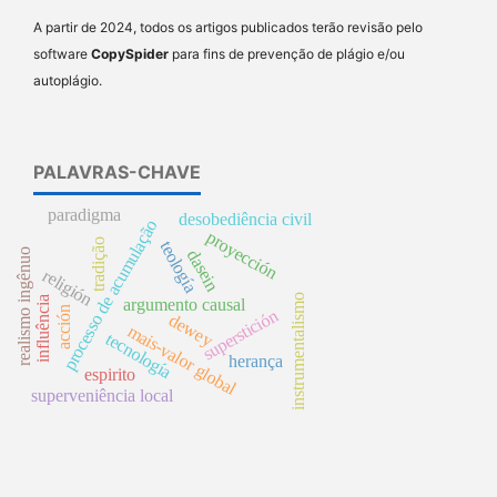
A partir de 2024, todos os artigos publicados terão revisão pelo
software
CopySpider
para fins de prevenção de plágio e/ou
autoplágio.
PALAVRAS-CHAVE
paradigma
desobediência civil
processo de acumulação
proyección
tradição
teología
dasein
realismo ingênuo
religión
instrumentalismo
argumento causal
influência
acción
superstición
dewey
mais-valor global
tecnología
herança
espirito
superveniência local