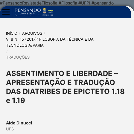
#PensandoRevistadeFilosofia #Filosofia #UFPI #pensando
INÍCIO
/
ARQUIVOS
/
V. 8 N. 15 (2017): FILOSOFIA DA TÉCNICA E DA
TECNOLOGIA/VARIA
/
TRADUÇÕES
ASSENTIMENTO E LIBERDADE –
APRESENTAÇÃO E TRADUÇÃO
DAS DIATRIBES DE EPICTETO 1.18
e 1.19
Aldo Dinucci
UFS