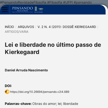
#PensandoRevistadeFilosofia #Filosofia #UFPI #pensando
INÍCIO
/
ARQUIVOS
/
V. 2 N. 4 (2011): DOSSIÊ KIERKEGAARD
/
ARTIGOS/VARIA
Lei e liberdade no último passo de
Kierkegaard
Daniel Arruda Nascimento
DOI:
https://doi.org/10.26694/pensando.v2i4.689
Palavras-chave:
Obras do amor; lei; liberdade