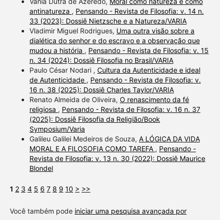
Vânia Dutra de Azeredo,
Moral como natureza e como
antinatureza
,
Pensando - Revista de Filosofia: v. 14 n.
33 (2023): Dossiê Nietzsche e a Natureza/VARIA
Vladimir Miguel Rodrigues,
Uma outra visão sobre a
dialética do senhor e do escravo e a observação que
mudou a história
,
Pensando - Revista de Filosofia: v. 15
n. 34 (2024): Dossiê Filosofia no Brasil/VARIA
Paulo César Nodari ,
Cultura da Autenticidade e ideal
de Autenticidade
,
Pensando - Revista de Filosofia: v.
16 n. 38 (2025): Dossiê Charles Taylor/VARIA
Renato Almeida de Oliveira,
O renascimento da fé
religiosa
,
Pensando - Revista de Filosofia: v. 16 n. 37
(2025): Dossiê Filosofia da Religião/Book
Symposium/Varia
Galileu Galilei Medeiros de Souza,
A LÓGICA DA VIDA
MORAL E A FILOSOFIA COMO TAREFA
,
Pensando -
Revista de Filosofia: v. 13 n. 30 (2022): Dossiê Maurice
Blondel
1
2
3
4
5
6
7
8
9
10
>
>>
Você também pode
iniciar uma pesquisa avançada por