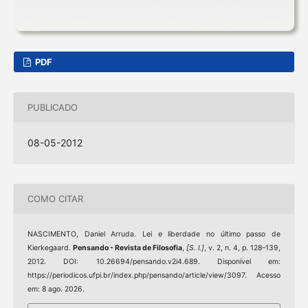
PDF
PUBLICADO
08-05-2012
COMO CITAR
NASCIMENTO, Daniel Arruda. Lei e liberdade no último passo de
Kierkegaard.
Pensando - Revista de Filosofia
,
[S. l.]
, v. 2, n. 4, p. 128–139,
2012. DOI: 10.26694/pensando.v2i4.689. Disponível em:
https://periodicos.ufpi.br/index.php/pensando/article/view/3097. Acesso
em: 8 ago. 2026.