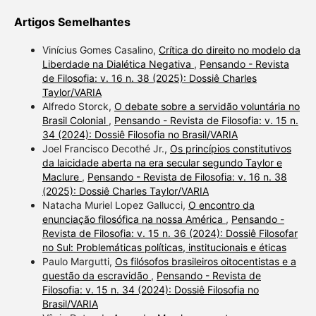
Artigos Semelhantes
Vinícius Gomes Casalino,
Crítica do direito no modelo da
Liberdade na Dialética Negativa
,
Pensando - Revista
de Filosofia: v. 16 n. 38 (2025): Dossiê Charles
Taylor/VARIA
Alfredo Storck,
O debate sobre a servidão voluntária no
Brasil Colonial
,
Pensando - Revista de Filosofia: v. 15 n.
34 (2024): Dossiê Filosofia no Brasil/VARIA
Joel Francisco Decothé Jr.,
Os princípios constitutivos
da laicidade aberta na era secular segundo Taylor e
Maclure
,
Pensando - Revista de Filosofia: v. 16 n. 38
(2025): Dossiê Charles Taylor/VARIA
Natacha Muriel Lopez Gallucci,
O encontro da
enunciação filosófica na nossa América
,
Pensando -
Revista de Filosofia: v. 15 n. 36 (2024): Dossiê Filosofar
no Sul: Problemáticas políticas, institucionais e éticas
Paulo Margutti,
Os filósofos brasileiros oitocentistas e a
questão da escravidão
,
Pensando - Revista de
Filosofia: v. 15 n. 34 (2024): Dossiê Filosofia no
Brasil/VARIA