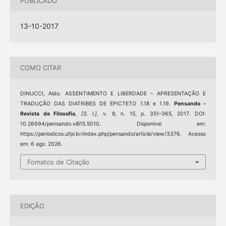
PUBLICADO
13-10-2017
COMO CITAR
DINUCCI, Aldo. ASSENTIMENTO E LIBERDADE – APRESENTAÇÃO E
TRADUÇÃO DAS DIATRIBES DE EPICTETO 1.18 e 1.19.
Pensando -
Revista de Filosofia
,
[S. l.]
, v. 8, n. 15, p. 351–365, 2017. DOI:
10.26694/pensando.v8i15.5010. Disponível em:
https://periodicos.ufpi.br/index.php/pensando/article/view/3376. Acesso
em: 6 ago. 2026.
Fomatos de Citação
EDIÇÃO