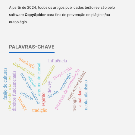
A partir de 2024, todos os artigos publicados terão revisão pelo
software
CopySpider
para fins de prevenção de plágio e/ou
autoplágio.
PALAVRAS-CHAVE
timología
influência
disjuntivismo
argumento causal
superstición
proyección
processo de acumulação
fusão de culturas
mais-valor global
direitos fundamentais
tecnología
mais-valor relativo
desobediência civil
acción
neokantianismo
dewey
atualidade
dasein
religión
espirito
herança
teología
tradição