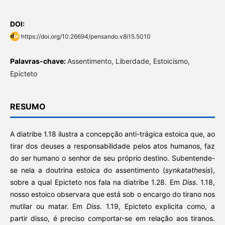
DOI:
https://doi.org/10.26694/pensando.v8i15.5010
Palavras-chave:
Assentimento, Liberdade, Estoicismo,
Epicteto
RESUMO
A diatribe 1.18 ilustra a concepção anti-trágica estoica que, ao
tirar dos deuses a responsabilidade pelos atos humanos, faz
do ser humano o senhor de seu próprio destino. Subentende-
se nela a doutrina estoica do assentimento (
synkatathesis
),
sobre a qual Epicteto nos fala na diatribe 1.28. Em
Diss
. 1.18,
nosso estoico observara que está sob o encargo do tirano nos
mutilar ou matar. Em
Diss
. 1.19, Epicteto explicita como, a
partir disso, é preciso comportar-se em relação aos tiranos.