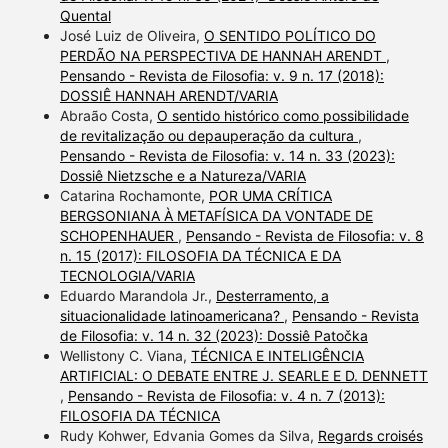
Quental
José Luiz de Oliveira,
O SENTIDO POLÍTICO DO
PERDÃO NA PERSPECTIVA DE HANNAH ARENDT
,
Pensando - Revista de Filosofia: v. 9 n. 17 (2018):
DOSSIÊ HANNAH ARENDT/VARIA
Abraão Costa,
O sentido histórico como possibilidade
de revitalização ou depauperação da cultura
,
Pensando - Revista de Filosofia: v. 14 n. 33 (2023):
Dossiê Nietzsche e a Natureza/VARIA
Catarina Rochamonte,
POR UMA CRÍTICA
BERGSONIANA À METAFÍSICA DA VONTADE DE
SCHOPENHAUER
,
Pensando - Revista de Filosofia: v. 8
n. 15 (2017): FILOSOFIA DA TÉCNICA E DA
TECNOLOGIA/VARIA
Eduardo Marandola Jr.,
Desterramento, a
situacionalidade latinoamericana?
,
Pensando - Revista
de Filosofia: v. 14 n. 32 (2023): Dossiê Patočka
Wellistony C. Viana,
TÉCNICA E INTELIGÊNCIA
ARTIFICIAL: O DEBATE ENTRE J. SEARLE E D. DENNETT
,
Pensando - Revista de Filosofia: v. 4 n. 7 (2013):
FILOSOFIA DA TÉCNICA
Rudy Kohwer, Edvania Gomes da Silva,
Regards croisés