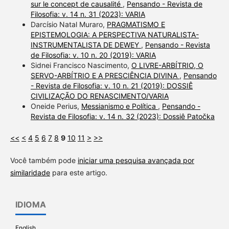
sur le concept de causalité
,
Pensando - Revista de
Filosofia: v. 14 n. 31 (2023): VARIA
Darcísio Natal Muraro,
PRAGMATISMO E
EPISTEMOLOGIA: A PERSPECTIVA NATURALISTA-
INSTRUMENTALISTA DE DEWEY
,
Pensando - Revista
de Filosofia: v. 10 n. 20 (2019): VARIA
Sidnei Francisco Nascimento,
O LIVRE-ARBÍTRIO, O
SERVO-ARBÍTRIO E A PRESCIÊNCIA DIVINA
,
Pensando
- Revista de Filosofia: v. 10 n. 21 (2019): DOSSIÊ
CIVILIZAÇÃO DO RENASCIMENTO/VARIA
Oneide Perius,
Messianismo e Política
,
Pensando -
Revista de Filosofia: v. 14 n. 32 (2023): Dossiê Patočka
<<
<
4
5
6
7
8
9
10
11
>
>>
Você também pode
iniciar uma pesquisa avançada por
similaridade
para este artigo.
IDIOMA
English