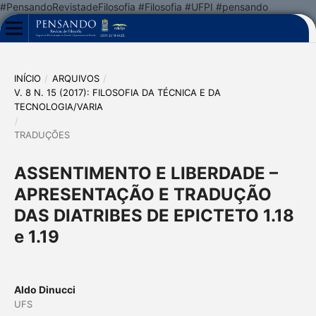
#PensandoRevistadeFilosofia #Filosofia #UFPI #pensando
INÍCIO
/
ARQUIVOS
/
V. 8 N. 15 (2017): FILOSOFIA DA TÉCNICA E DA
TECNOLOGIA/VARIA
/
TRADUÇÕES
ASSENTIMENTO E LIBERDADE –
APRESENTAÇÃO E TRADUÇÃO
DAS DIATRIBES DE EPICTETO 1.18
e 1.19
Aldo Dinucci
UFS