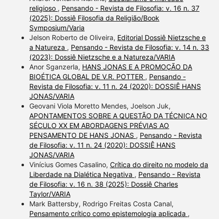
religioso
,
Pensando - Revista de Filosofia: v. 16 n. 37
(2025): Dossiê Filosofia da Religião/Book
Symposium/Varia
Jelson Roberto de Oliveira,
Editorial Dossiê Nietzsche e
a Natureza
,
Pensando - Revista de Filosofia: v. 14 n. 33
(2023): Dossiê Nietzsche e a Natureza/VARIA
Anor Sganzerla,
HANS JONAS E A PROMOÇÃO DA
BIOÉTICA GLOBAL DE V.R. POTTER
,
Pensando -
Revista de Filosofia: v. 11 n. 24 (2020): DOSSIÊ HANS
JONAS/VARIA
Geovani Viola Moretto Mendes, Joelson Juk,
APONTAMENTOS SOBRE A QUESTÃO DA TÉCNICA NO
SÉCULO XX EM ABORDAGENS PRÉVIAS AO
PENSAMENTO DE HANS JONAS
,
Pensando - Revista
de Filosofia: v. 11 n. 24 (2020): DOSSIÊ HANS
JONAS/VARIA
Vinícius Gomes Casalino,
Crítica do direito no modelo da
Liberdade na Dialética Negativa
,
Pensando - Revista
de Filosofia: v. 16 n. 38 (2025): Dossiê Charles
Taylor/VARIA
Mark Battersby, Rodrigo Freitas Costa Canal,
Pensamento crítico como epistemologia aplicada
,