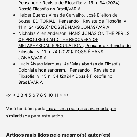
Pensando - Revista de Filosofia: v. 15 n. 34 (2024):
Dossiê Filosofia no Brasil/VARIA
Helder Buenos Aires de Carvalho, José Elielton de
Sousa,
EDITORIAL
,
Pensando - Revista de Filosofia: v.
11 n. 24 (2020): DOSSIÊ HANS JONAS/VARIA
Nicholas Allen Anderson,
HANS JONAS ON THE PERILS
OF PROGRESS AND THE RECOVERY OF
METAPHYSICAL SPECULATION
,
Pensando - Revista de
Filosofia: v. 11 n. 24 (2020): DOSSIÊ HANS
JONAS/VARIA
Lucio Álvaro Marques,
As Veias abertas da Filosofia
Colonial ainda sangram.
,
Pensando - Revista de
Filosofia: v. 15 n. 34 (2024): Dossiê Filosofia no
Brasil/VARIA
<<
<
2
3
4
5
6
7
8
9
10
11
>
>>
Você também pode
iniciar uma pesquisa avançada por
similaridade
para este artigo.
Artigos mais lidos pelo mesmo(s) autor(es)