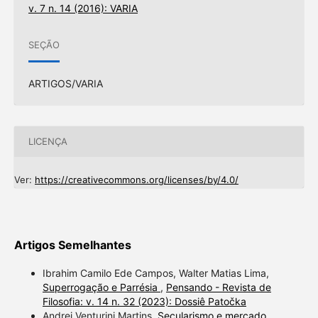
v. 7 n. 14 (2016): VARIA
SEÇÃO
ARTIGOS/VARIA
LICENÇA
Ver:
https://creativecommons.org/licenses/by/4.0/
Artigos Semelhantes
Ibrahim Camilo Ede Campos, Walter Matias Lima,
Superrogação e Parrésia
,
Pensando - Revista de
Filosofia: v. 14 n. 32 (2023): Dossiê Patočka
Andrei Venturini Martins,
Secularismo e mercado