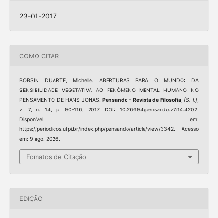
23-01-2017
COMO CITAR
BOBSIN DUARTE, Michelle. ABERTURAS PARA O MUNDO: DA
SENSIBILIDADE VEGETATIVA AO FENÔMENO MENTAL HUMANO NO
PENSAMENTO DE HANS JONAS.
Pensando - Revista de Filosofia
,
[S. l.]
,
v. 7, n. 14, p. 90–116, 2017. DOI: 10.26694/pensando.v7i14.4202.
Disponível em:
https://periodicos.ufpi.br/index.php/pensando/article/view/3342. Acesso
em: 9 ago. 2026.
Fomatos de Citação
EDIÇÃO