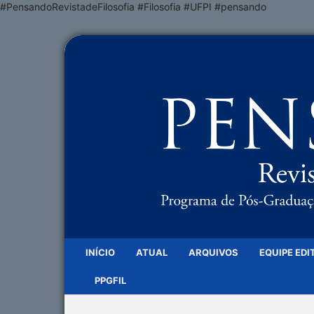
#PensandoRevistadeFilosofia #Filosofia #UFPI #pensando
INÍCIO
ATUAL
ARQUIVOS
EQUIPE EDI
PPGFIL