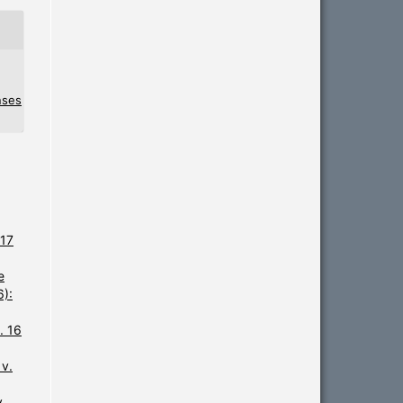
nses
 17
e
6):
. 16
 v.
v.