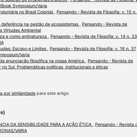
ião/Book Symposium/Varia
luntária no Brasil Colonial
,
Pensando - Revista de Filosofia: v. 15 n
 deferência na gestão de ecossistemas
,
Pensando - Revista de
das Virtudes Ambiental
za e como antinatureza
,
Pensando - Revista de Filosofia: v. 14 n. 33
IA
rtudes: Escopo e Limites
,
Pensando - Revista de Filosofia: v. 16 n. 37
Symposium/Varia
da enunciação filosófica na nossa América
,
Pensando - Revista de
r no Sul: Problemáticas políticas, institucionais e éticas
a por similaridade
para este artigo.
es)
CIA DA SENSIBILIDADE PARA A AÇÃO ÉTICA
,
Pensando - Revista 
S JONAS/VARIA