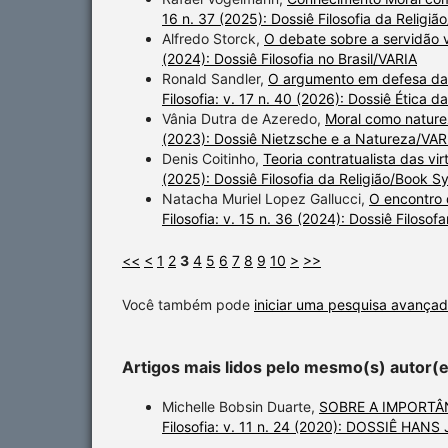
16 n. 37 (2025): Dossiê Filosofia da Relig
Alfredo Storck,
O debate sobre a servidão vo
(2024): Dossiê Filosofia no Brasil/VARIA
Ronald Sandler,
O argumento em defesa da
Filosofia: v. 17 n. 40 (2026): Dossiê Ética 
Vânia Dutra de Azeredo,
Moral como nature
(2023): Dossiê Nietzsche e a Natureza/VAR
Denis Coitinho,
Teoria contratualista das vi
(2025): Dossiê Filosofia da Religião/Book 
Natacha Muriel Lopez Gallucci,
O encontro 
Filosofia: v. 15 n. 36 (2024): Dossiê Filosofa
<<
<
1
2
3
4
5
6
7
8
9
10
>
>>
Você também pode
iniciar uma pesquisa avançad
Artigos mais lidos pelo mesmo(s) autor(
Michelle Bobsin Duarte,
SOBRE A IMPORTÂN
Filosofia: v. 11 n. 24 (2020): DOSSIÊ HAN