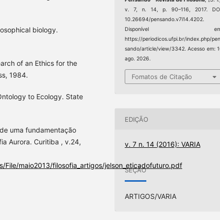
v. 7, n. 14, p. 90–116, 2017. DO
10.26694/pensando.v7i14.4202.
osophical biology.
Disponível em
https://periodicos.ufpi.br/index.php/pe
sando/article/view/3342. Acesso em: 
ago. 2026.
arch of an Ethics for the
ss, 1984.
Fomatos de Citação
Ontology to Ecology. State
EDIÇÃO
sa de uma fundamentação
a Aurora. Curitiba , v.24,
v. 7 n. 14 (2016): VARIA
File/maio2013/filosofia_artigos/jelson_eticadofuturo.pdf
SEÇÃO
ARTIGOS/VARIA