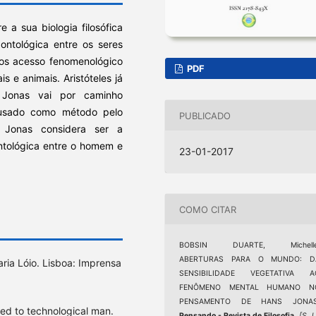
 a sua biologia filosófica
ontológica entre os seres
emos acesso fenomenológico
PDF
is e animais. Aristóteles já
 Jonas vai por caminho
 usado como método pelo
PUBLICADO
 Jonas considera ser a
ontológica entre o homem e
23-01-2017
COMO CITAR
BOBSIN DUARTE, Michelle
ABERTURAS PARA O MUNDO: D
ia Lóio. Lisboa: Imprensa
SENSIBILIDADE VEGETATIVA A
FENÔMENO MENTAL HUMANO N
PENSAMENTO DE HANS JONAS
ed to technological man.
Pensando - Revista de Filosofia
,
[S. l.