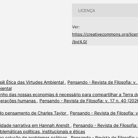
LICENÇA
Ver:
https://creativecommons.org/lice
/by/4.0/
iê Ética das Virtudes Ambiental
,
Pensando - Revista de Filosofia: v.
iental
nho das nossas economias é necessário para compartilhar a Terra d
s gerações humanas
,
Pensando - Revista de Filosofia: v. 17 n. 40 (202
ir do pensamento de Charles Taylor
,
Pensando - Revista de Filosofia: v
lidade narrativa em Hannah Arendt
,
Pensando - Revista de Filosofia:
blemáticas políticas, institucionais e éticas
o solução de problemas práticos
,
Pensando - Revista de Filosofia: 