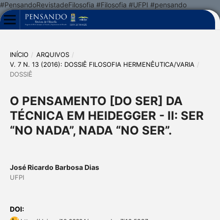
#PensandoRevistadeFilosofia #Filosofia #UFPI #pensando
INÍCIO
/
ARQUIVOS
/
V. 7 N. 13 (2016): DOSSIÊ FILOSOFIA HERMENÊUTICA/VARIA
/
DOSSIÊ
O PENSAMENTO [DO SER] DA
TÉCNICA EM HEIDEGGER - II: SER
“NO NADA”, NADA “NO SER”.
José Ricardo Barbosa Dias
UFPI
DOI: