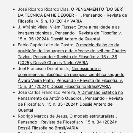
José Ricardo Ricardo Dias,
O PENSAMENTO [DO SER]
DA TÉCNICA EM HEIDEGGER – I
,
Pensando - Revista de
Filosofia: v. 5 n. 10 (2014): VARIA
J. Afrânio Vilela,
Vilém Flusser: Entre a realidade e as
imagens técnicas
,
Pensando - Revista de Filosofia: v.
15 n. 35 (2024): Dossiê Antero de Quental
Fabio Caprio Leite de Castro,
O modelo dialógico da
aquisição de linguagem e da gênese do self em Charles
Taylor
,
Pensando - Revista de Filosofia: v. 16 n. 38
(2025): Dossiê Charles Taylor/VARIA
Joel Francisco Decothé Jr.,
Necessidade e
compreensão filosófica da pesquisa científica segundo
Álvaro Vieira Pinto
,
Pensando - Revista de Filosofia: v.
15 n. 34 (2024): Dossiê Filosofia no Brasil/VARIA
José Carlos Francisco Pereira,
A Dimensão Estética no
Pensamento de António Quadros
,
Pensando - Revista
de Filosofia: v. 15 n. 35 (2024): Dossiê Antero de
Quental
Rodrigo Marcos de Jesus,
O modelo estruturalista
,
Pensando - Revista de Filosofia: v. 15 n. 34 (2024):
Dossiê Filosofia no Brasil/VARIA