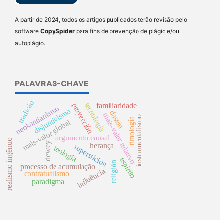
A partir de 2024, todos os artigos publicados terão revisão pelo
software
CopySpider
para fins de prevenção de plágio e/ou
autoplágio.
PALAVRAS-CHAVE
tradição
proyección
tecnología
familiaridade
neokantianismo
disjuntivismo
dasein
mais-valor relativo
instrumentalismo
timología
mais-valor global
argumento causal
realismo ingênuo
dewey
herança
superstición
teología
espirito
religión
processo de acumulação
influência
contratualismo
paradigma