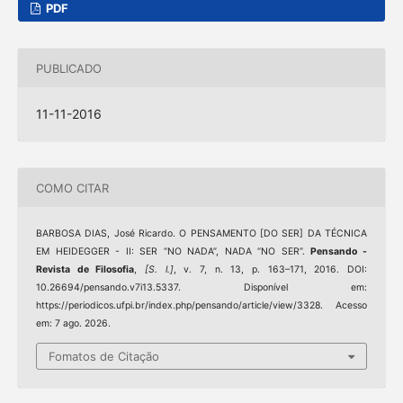
PDF
PUBLICADO
11-11-2016
COMO CITAR
BARBOSA DIAS, José Ricardo. O PENSAMENTO [DO SER] DA TÉCNICA
EM HEIDEGGER - II: SER “NO NADA”, NADA “NO SER”.
Pensando -
Revista de Filosofia
,
[S. l.]
, v. 7, n. 13, p. 163–171, 2016. DOI:
10.26694/pensando.v7i13.5337. Disponível em:
https://periodicos.ufpi.br/index.php/pensando/article/view/3328. Acesso
em: 7 ago. 2026.
Fomatos de Citação