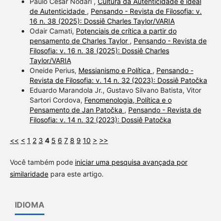
Paulo César Nodari ,
Cultura da Autenticidade e ideal
de Autenticidade
,
Pensando - Revista de Filosofia: v.
16 n. 38 (2025): Dossiê Charles Taylor/VARIA
Odair Camati,
Potenciais de crítica a partir do
pensamento de Charles Taylor
,
Pensando - Revista de
Filosofia: v. 16 n. 38 (2025): Dossiê Charles
Taylor/VARIA
Oneide Perius,
Messianismo e Política
,
Pensando -
Revista de Filosofia: v. 14 n. 32 (2023): Dossiê Patočka
Eduardo Marandola Jr., Gustavo Silvano Batista, Vitor
Sartori Cordova,
Fenomenologia, Política e o
Pensamento de Jan Patočka
,
Pensando - Revista de
Filosofia: v. 14 n. 32 (2023): Dossiê Patočka
<<
<
1
2
3
4
5
6
7
8
9
10
>
>>
Você também pode
iniciar uma pesquisa avançada por
similaridade
para este artigo.
IDIOMA