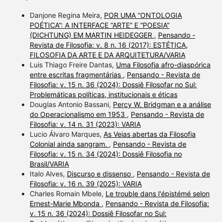
Danjone Regina Meira,
POR UMA “ONTOLOGIA
POÉTICA”: A INTERFACE “ARTE” E “POESIA”
(DICHTUNG) EM MARTIN HEIDEGGER
,
Pensando -
Revista de Filosofia: v. 8 n. 16 (2017): ESTÉTICA,
FILOSOFIA DA ARTE E DA ARQUITETURA/VARIA
Luis Thiago Freire Dantas,
Uma Filosofia afro-diaspórica
entre escritas fragmentárias
,
Pensando - Revista de
Filosofia: v. 15 n. 36 (2024): Dossiê Filosofar no Sul:
Problemáticas políticas, institucionais e éticas
Douglas Antonio Bassani,
Percy W. Bridgman e a análise
do Operacionalismo em 1953
,
Pensando - Revista de
Filosofia: v. 14 n. 31 (2023): VARIA
Lucio Álvaro Marques,
As Veias abertas da Filosofia
Colonial ainda sangram.
,
Pensando - Revista de
Filosofia: v. 15 n. 34 (2024): Dossiê Filosofia no
Brasil/VARIA
Italo Alves,
Discurso e dissenso
,
Pensando - Revista de
Filosofia: v. 16 n. 39 (2025): VARIA
Charles Romain Mbele,
Le trouble dans l'épistémé selon
Ernest-Marie Mbonda
,
Pensando - Revista de Filosofia:
v. 15 n. 36 (2024): Dossiê Filosofar no Sul: