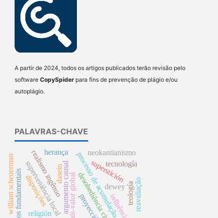
A partir de 2024, todos os artigos publicados terão revisão pelo
software
CopySpider
para fins de prevenção de plágio e/ou
autoplágio.
PALAVRAS-CHAVE
herança
neokantianismo
realismo ingênuo
processo de acumulação
william scheuerman
superstición
superveniência local
tecnología
argumento causal
dasein
direitos fundamentais
desobediência civil
mais-valor global
disposições
reavaliação
teología
dewey
proyección
influência
religión