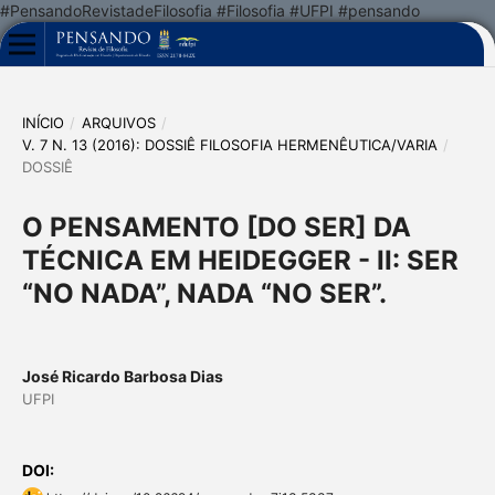
#PensandoRevistadeFilosofia #Filosofia #UFPI #pensando
INÍCIO
/
ARQUIVOS
/
V. 7 N. 13 (2016): DOSSIÊ FILOSOFIA HERMENÊUTICA/VARIA
/
DOSSIÊ
O PENSAMENTO [DO SER] DA
TÉCNICA EM HEIDEGGER - II: SER
“NO NADA”, NADA “NO SER”.
José Ricardo Barbosa Dias
UFPI
DOI: