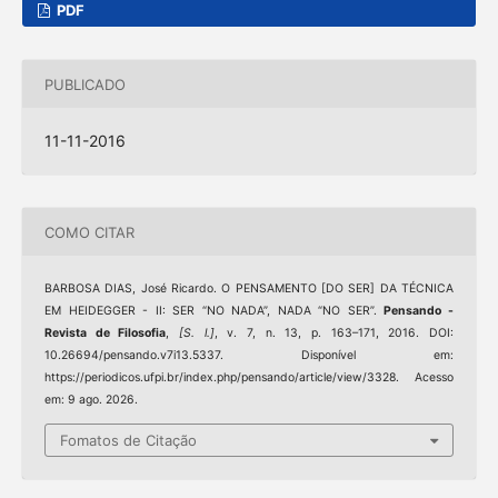
PDF
PUBLICADO
11-11-2016
COMO CITAR
BARBOSA DIAS, José Ricardo. O PENSAMENTO [DO SER] DA TÉCNICA
EM HEIDEGGER - II: SER “NO NADA”, NADA “NO SER”.
Pensando -
Revista de Filosofia
,
[S. l.]
, v. 7, n. 13, p. 163–171, 2016. DOI:
10.26694/pensando.v7i13.5337. Disponível em:
https://periodicos.ufpi.br/index.php/pensando/article/view/3328. Acesso
em: 9 ago. 2026.
Fomatos de Citação