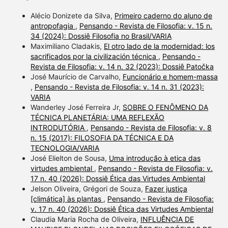
Alécio Donizete da Silva,
Primeiro caderno do aluno de
antropofagia
,
Pensando - Revista de Filosofia: v. 15 n.
34 (2024): Dossiê Filosofia no Brasil/VARIA
Maximiliano Cladakis,
El otro lado de la modernidad: los
sacrificados por la civilización técnica
,
Pensando -
Revista de Filosofia: v. 14 n. 32 (2023): Dossiê Patočka
José Maurício de Carvalho,
Funcionário e homem-massa
,
Pensando - Revista de Filosofia: v. 14 n. 31 (2023):
VARIA
Wanderley José Ferreira Jr,
SOBRE O FENÔMENO DA
TÉCNICA PLANETÁRIA: UMA REFLEXÃO
INTRODUTÓRIA
,
Pensando - Revista de Filosofia: v. 8
n. 15 (2017): FILOSOFIA DA TÉCNICA E DA
TECNOLOGIA/VARIA
José Elielton de Sousa,
Uma introdução à etica das
virtudes ambiental
,
Pensando - Revista de Filosofia: v.
17 n. 40 (2026): Dossiê Ética das Virtudes Ambiental
Jelson Oliveira, Grégori de Souza,
Fazer justiça
[climática] às plantas
,
Pensando - Revista de Filosofia:
v. 17 n. 40 (2026): Dossiê Ética das Virtudes Ambiental
Claudia Maria Rocha de Oliveira,
INFLUÊNCIA DE