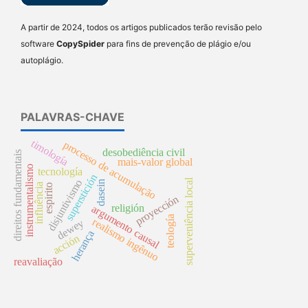
A partir de 2024, todos os artigos publicados terão revisão pelo
software
CopySpider
para fins de prevenção de plágio e/ou
autoplágio.
PALAVRAS-CHAVE
timología
processo de acumulação
desobediência civil
direitos fundamentais
mais-valor global
instrumentalismo
tecnología
superstición
superveniência local
disjuntivismo
dasein
influência
espirito
proyección
religión
argumento causal
teología
realismo ingênuo
dewey
herança
acción
reavaliação