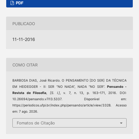
PDF
PUBLICADO
11-11-2016
COMO CITAR
BARBOSA DIAS, José Ricardo. O PENSAMENTO [DO SER] DA TÉCNICA
EM HEIDEGGER - II: SER “NO NADA”, NADA “NO SER”.
Pensando -
Revista de Filosofia
,
[S. l.]
, v. 7, n. 13, p. 163–171, 2016. DOI:
10.26694/pensando.v7i13.5337. Disponível em:
https://periodicos.ufpi.br/index.php/pensando/article/view/3328. Acesso
em: 7 ago. 2026.
Fomatos de Citação