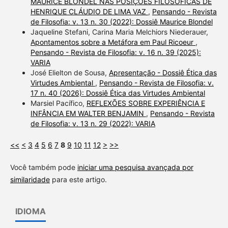
MAURICE BLONDEL NAS POSIÇÕES FILOSÓFICAS DE
HENRIQUE CLÁUDIO DE LIMA VAZ
,
Pensando - Revista
de Filosofia: v. 13 n. 30 (2022): Dossiê Maurice Blondel
Jaqueline Stefani, Carina Maria Melchiors Niederauer,
Apontamentos sobre a Metáfora em Paul Ricoeur
,
Pensando - Revista de Filosofia: v. 16 n. 39 (2025):
VARIA
José Elielton de Sousa,
Apresentação - Dossiê Ética das
Virtudes Ambiental
,
Pensando - Revista de Filosofia: v.
17 n. 40 (2026): Dossiê Ética das Virtudes Ambiental
Marsiel Pacífico,
REFLEXÕES SOBRE EXPERIÊNCIA E
INFÂNCIA EM WALTER BENJAMIN
,
Pensando - Revista
de Filosofia: v. 13 n. 29 (2022): VARIA
<<
<
3
4
5
6
7
8
9
10
11
12
>
>>
Você também pode
iniciar uma pesquisa avançada por
similaridade
para este artigo.
IDIOMA