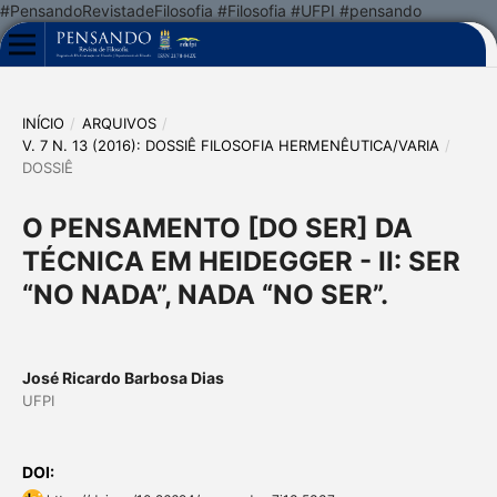
#PensandoRevistadeFilosofia #Filosofia #UFPI #pensando
INÍCIO
/
ARQUIVOS
/
V. 7 N. 13 (2016): DOSSIÊ FILOSOFIA HERMENÊUTICA/VARIA
/
DOSSIÊ
O PENSAMENTO [DO SER] DA
TÉCNICA EM HEIDEGGER - II: SER
“NO NADA”, NADA “NO SER”.
José Ricardo Barbosa Dias
UFPI
DOI: