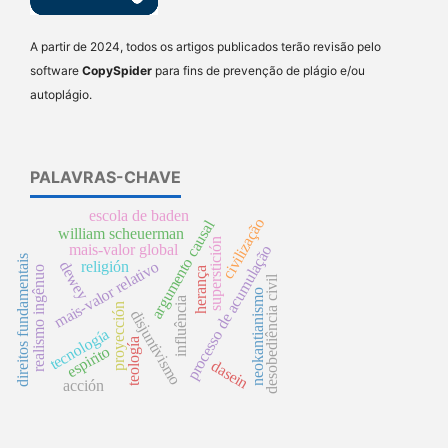
A partir de 2024, todos os artigos publicados terão revisão pelo
software
CopySpider
para fins de prevenção de plágio e/ou
autoplágio.
PALAVRAS-CHAVE
escola de baden
civilização
argumento causal
william scheuerman
superstición
mais-valor global
processo de acumulação
direitos fundamentais
mais-valor relativo
dewey
religión
realismo ingênuo
herança
desobediência civil
neokantianismo
influência
proyección
disjuntivismo
tecnología
teología
espirito
dasein
acción