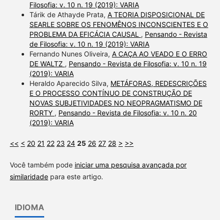
Filosofia: v. 10 n. 19 (2019): VARIA
Tárik de Athayde Prata,
A TEORIA DISPOSICIONAL DE
SEARLE SOBRE OS FENOMÊNOS INCONSCIENTES E O
PROBLEMA DA EFICÁCIA CAUSAL
,
Pensando - Revista
de Filosofia: v. 10 n. 19 (2019): VARIA
Fernando Nunes Oliveira,
A CAÇA AO VEADO E O ERRO
DE WALTZ
,
Pensando - Revista de Filosofia: v. 10 n. 19
(2019): VARIA
Heraldo Aparecido Silva,
METÁFORAS, REDESCRIÇÕES
E O PROCESSO CONTÍNUO DE CONSTRUÇÃO DE
NOVAS SUBJETIVIDADES NO NEOPRAGMATISMO DE
RORTY
,
Pensando - Revista de Filosofia: v. 10 n. 20
(2019): VARIA
<<
<
20
21
22
23
24
25
26
27
28
>
>>
Você também pode
iniciar uma pesquisa avançada por
similaridade
para este artigo.
IDIOMA