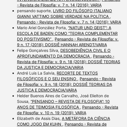
- Revista de Filosofia: v. 7 n. 14 (2016): VARIA
pensando suporte,
LIVRO DO FILÓSOFO ITALIANO
GIANNI VATTIMO SOBRE VERDADE NA POLÍTICA
,
Pensando - Revista de Filosofia: v. 7 n. 14 (2016): VARIA
Mario Ariel González Porta,
“NATUR UND GEIST”: A
ESCOLA DE BADEN COMO “TEORIA COMPLEMENTAR
DO POSITIVISMO”
,
Pensando - Revista de Filosofia: v.
9 n. 17 (2018): DOSSIÊ HANNAH ARENDT/VARIA
Felipe Gonçalves Silva,
DESOBEDIÊNCIA CIVIL E O
APROFUNDAMENTO DA DEMOCRACIA
,
Pensando -
Revista de Filosofia: v. 9 n. 18 (2018): DOSSIÊ TEORIAS
DA JUSTIÇA E DEMOCRACIA/VARIA
André Luis La Salvia,
RECORTE DE TEXTOS
FILOSÓFICOS E O SEU ENSINO
,
Pensando - Revista
de Filosofia: v. 9 n. 18 (2018): DOSSIÊ TEORIAS DA
JUSTIÇA E DEMOCRACIA/VARIA
Helder Buenos Aires de Carvalho, José Elielton de
Sousa,
“PENSANDO – REVISTA DE FILOSOFIA”: 10
ANOS DE TEIMOSIA FILOSÓFICA
,
Pensando - Revista
de Filosofia: v. 10 n. 19 (2019): VARIA
Elizabeth de Assis Dias,
A METÁFORA DA CIÊNCIA
COMO JOGO EM KUHN
,
Pensando - Revista de