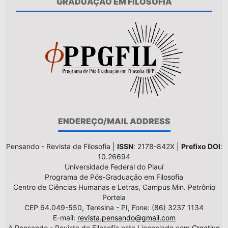
GRADUAÇÃO EM FILOSOFIA
ENDEREÇO/MAIL ADDRESS
Pensando - Revista de Filosofia |
ISSN
: 2178-842X |
Prefixo DOI
:
10.26694
Universidade Federal do Piauí
Programa de Pós-Graduação em Filosofia
Centro de Ciências Humanas e Letras, Campus Min. Petrônio
Portela
CEP 64.049-550, Teresina - PI, Fone: (86) 3237 1134
E-mail:
revista.pensando@gmail.com
A Pensando - Revista de Filosofia esta Licenciado com
Creative