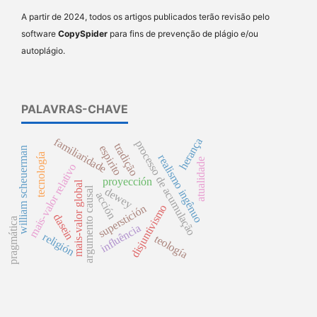
A partir de 2024, todos os artigos publicados terão revisão pelo
software
CopySpider
para fins de prevenção de plágio e/ou
autoplágio.
PALAVRAS-CHAVE
familiaridade
herança
processo de acumulação
tradição
espirito
william scheuerman
tecnología
realismo ingênuo
atualidade
mais-valor relativo
proyección
mais-valor global
argumento causal
dewey
acción
disjuntivismo
superstición
dasein
pragmática
influência
religión
teología