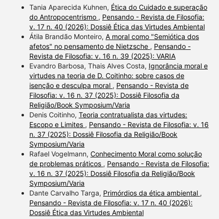
Tania Aparecida Kuhnen,
Ética do Cuidado e superação
do Antropocentrismo
,
Pensando - Revista de Filosofia:
v. 17 n. 40 (2026): Dossiê Ética das Virtudes Ambiental
Átila Brandão Monteiro,
A moral como "Semiótica dos
afetos" no pensamento de Nietzsche
,
Pensando -
Revista de Filosofia: v. 16 n. 39 (2025): VARIA
Evandro Barbosa, Thais Alves Costa,
Ignorância moral e
virtudes na teoria de D. Coitinho: sobre casos de
isenção e desculpa moral
,
Pensando - Revista de
Filosofia: v. 16 n. 37 (2025): Dossiê Filosofia da
Religião/Book Symposium/Varia
Denis Coitinho,
Teoria contratualista das virtudes:
Escopo e Limites
,
Pensando - Revista de Filosofia: v. 16
n. 37 (2025): Dossiê Filosofia da Religião/Book
Symposium/Varia
Rafael Vogelmann,
Conhecimento Moral como solução
de problemas práticos
,
Pensando - Revista de Filosofia:
v. 16 n. 37 (2025): Dossiê Filosofia da Religião/Book
Symposium/Varia
Dante Carvalho Targa,
Primórdios da ética ambiental
,
Pensando - Revista de Filosofia: v. 17 n. 40 (2026):
Dossiê Ética das Virtudes Ambiental