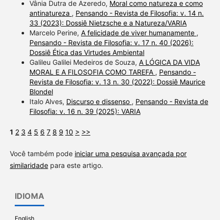
Vânia Dutra de Azeredo,
Moral como natureza e como
antinatureza
,
Pensando - Revista de Filosofia: v. 14 n.
33 (2023): Dossiê Nietzsche e a Natureza/VARIA
Marcelo Perine,
A felicidade de viver humanamente
,
Pensando - Revista de Filosofia: v. 17 n. 40 (2026):
Dossiê Ética das Virtudes Ambiental
Galileu Galilei Medeiros de Souza,
A LÓGICA DA VIDA
MORAL E A FILOSOFIA COMO TAREFA
,
Pensando -
Revista de Filosofia: v. 13 n. 30 (2022): Dossiê Maurice
Blondel
Italo Alves,
Discurso e dissenso
,
Pensando - Revista de
Filosofia: v. 16 n. 39 (2025): VARIA
1
2
3
4
5
6
7
8
9
10
>
>>
Você também pode
iniciar uma pesquisa avançada por
similaridade
para este artigo.
IDIOMA
English