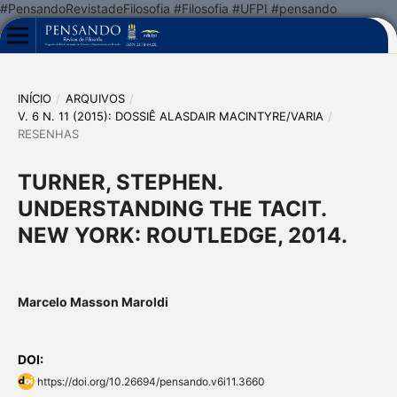
#PensandoRevistadeFilosofia #Filosofia #UFPI #pensando
INÍCIO
/
ARQUIVOS
/
V. 6 N. 11 (2015): DOSSIÊ ALASDAIR MACINTYRE/VARIA
/
RESENHAS
TURNER, STEPHEN.
UNDERSTANDING THE TACIT.
NEW YORK: ROUTLEDGE, 2014.
Marcelo Masson Maroldi
DOI:
https://doi.org/10.26694/pensando.v6i11.3660