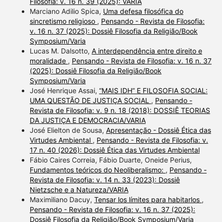
Filosofia: v. 16 n. 39 (2025): VARIA
Marciano Adilio Spica,
Uma defesa filosófica do
sincretismo religioso
,
Pensando - Revista de Filosofia:
v. 16 n. 37 (2025): Dossiê Filosofia da Religião/Book
Symposium/Varia
Lucas M. Dalsotto,
A interdependência entre direito e
moralidade
,
Pensando - Revista de Filosofia: v. 16 n. 37
(2025): Dossiê Filosofia da Religião/Book
Symposium/Varia
José Henrique Assai,
“MAIS IDH” E FILOSOFIA SOCIAL:
UMA QUESTÃO DE JUSTIÇA SOCIAL
,
Pensando -
Revista de Filosofia: v. 9 n. 18 (2018): DOSSIÊ TEORIAS
DA JUSTIÇA E DEMOCRACIA/VARIA
José Elielton de Sousa,
Apresentação - Dossiê Ética das
Virtudes Ambiental
,
Pensando - Revista de Filosofia: v.
17 n. 40 (2026): Dossiê Ética das Virtudes Ambiental
Fábio Caires Correia, Fábio Duarte, Oneide Perius,
Fundamentos teóricos do Neoliberalismo:
,
Pensando -
Revista de Filosofia: v. 14 n. 33 (2023): Dossiê
Nietzsche e a Natureza/VARIA
Maximiliano Dacuy,
Tensar los límites para habitarlos
,
Pensando - Revista de Filosofia: v. 16 n. 37 (2025):
Dossiê Filosofia da Religião/Book Symposium/Varia