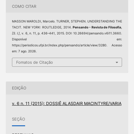
COMO CITAR
MASSON MAROLDI, Marcelo. TURNER, STEPHEN. UNDERSTANDING THE
TACIT. NEW YORK: ROUTLEDGE, 2014.
Pensando - Revista de Filosofia
,
[S. l.]
, v. 6, n. 11, p. 436–441, 2015. DOI: 10.26694/pensando.v6i11.3660.
Disponível em:
https://periodicos.ufpi.br/index.php/pensando/article/view/3280. Acesso
em: 7 ago. 2026.
Fomatos de Citação
EDIÇÃO
v. 6 n. 11 (2015): DOSSIÊ ALASDAIR MACINTYRE/VARIA
SEÇÃO