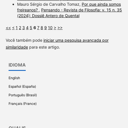
Mauro Sérgio de Carvalho Tomaz,
Por que ainda somos
freireanos?
,
Pensando - Revista de Filosofia: v. 15 n. 35
(2024): Dossiê Antero de Quental
<<
<
1
2
3
4
5
6
7
8
9
10
>
>>
Você também pode
iniciar uma pesquisa avançada por
similaridade
para este artigo.
IDIOMA
English
Español (España)
Português (Brasil)
Français (France)
QUALIS