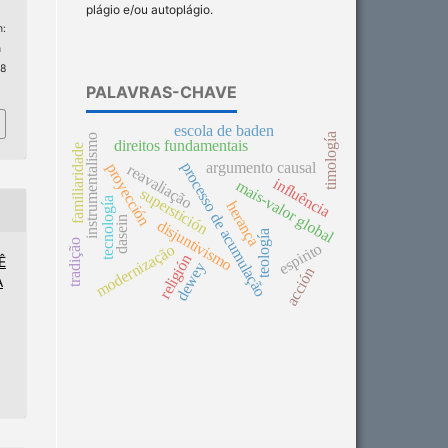
plágio e/ou autoplágio.
:
n
 8
PALAVRAS-CHAVE
escola de baden
timología
instrumentalismo
direitos fundamentais
familiaridade
processo de acumulação
argumento causal
proyección
reavaliação
influência
mais-valor global
superstición
tecnología
herança
dasein
disjuntivismo
teología
tradição
espirito
modernização
religión
Ê
dewey
acción
A