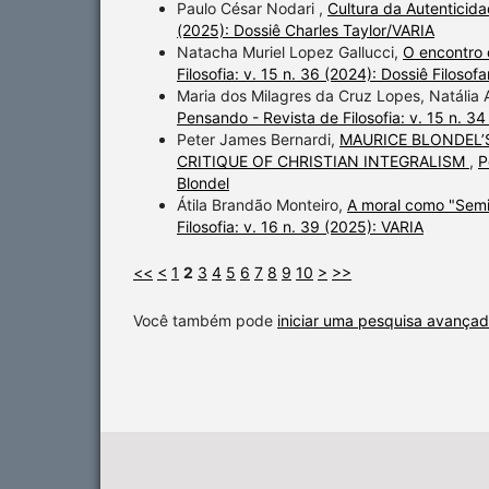
Paulo César Nodari ,
Cultura da Autenticid
(2025): Dossiê Charles Taylor/VARIA
Natacha Muriel Lopez Gallucci,
O encontro 
Filosofia: v. 15 n. 36 (2024): Dossiê Filosofa
Maria dos Milagres da Cruz Lopes, Natália
Pensando - Revista de Filosofia: v. 15 n. 34
Peter James Bernardi,
MAURICE BLONDEL’
CRITIQUE OF CHRISTIAN INTEGRALISM
,
P
Blondel
Átila Brandão Monteiro,
A moral como "Semi
Filosofia: v. 16 n. 39 (2025): VARIA
<<
<
1
2
3
4
5
6
7
8
9
10
>
>>
Você também pode
iniciar uma pesquisa avançad