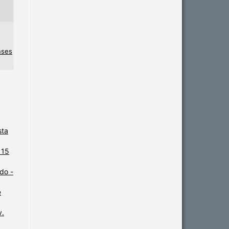
nses
sta
 15
do -
e
v.