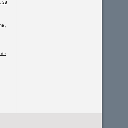
. 38
ina
,
 de