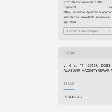
10.26694/pensando.v6i11.3660.
Disponível em
https://periodicos.ufpi.br/index.php/pe
sando/article/view/3280. Acesso em:
ago. 2026.
Fomatos de Citação
EDIÇÃO
v. 6 n. 11 (2015): DOSSI
ALASDAIR MACINTYRE/VARI
SEÇÃO
RESENHAS