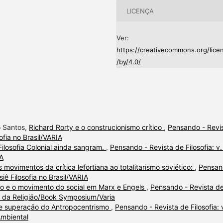
LICENÇA
Ver:
https://creativecommons.org/lice
/by/4.0/
o Santos,
Richard Rorty e o construcionismo crítico
,
Pensando - Revi
sofia no Brasil/VARIA
Filosofia Colonial ainda sangram.
,
Pensando - Revista de Filosofia: v.
IA
 movimentos da crítica lefortiana ao totalitarismo soviético:
,
Pensan
siê Filosofia no Brasil/VARIA
ão e o movimento do social em Marx e Engels
,
Pensando - Revista d
fia da Religião/Book Symposium/Varia
 e superação do Antropocentrismo
,
Pensando - Revista de Filosofia: 
Ambiental