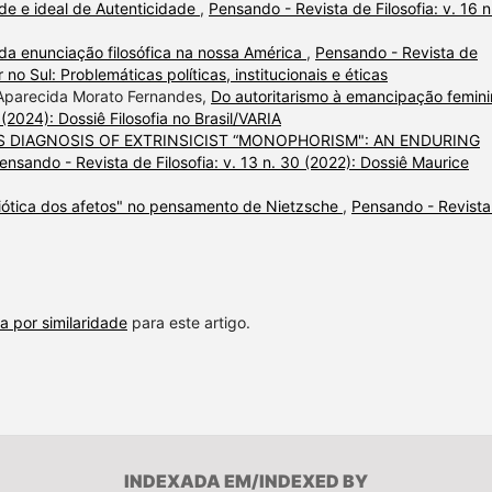
ade e ideal de Autenticidade
,
Pensando - Revista de Filosofia: v. 16 n
da enunciação filosófica na nossa América
,
Pensando - Revista de
r no Sul: Problemáticas políticas, institucionais e éticas
 Aparecida Morato Fernandes,
Do autoritarismo à emancipação femin
 (2024): Dossiê Filosofia no Brasil/VARIA
S DIAGNOSIS OF EXTRINSICIST “MONOPHORISM": AN ENDURING
ensando - Revista de Filosofia: v. 13 n. 30 (2022): Dossiê Maurice
ótica dos afetos" no pensamento de Nietzsche
,
Pensando - Revista
a por similaridade
para este artigo.
INDEXADA EM/INDEXED BY