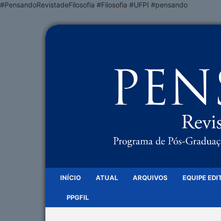
#PensandoRevistadeFilosofia #Filosofia #UFPI #pensando
INÍCIO
ATUAL
ARQUIVOS
EQUIPE EDI
PPGFIL