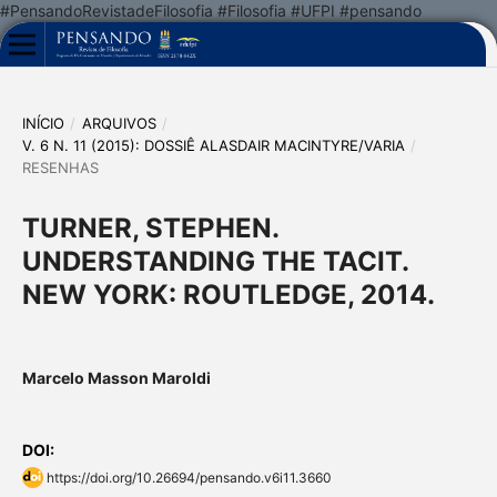
#PensandoRevistadeFilosofia #Filosofia #UFPI #pensando
INÍCIO
/
ARQUIVOS
/
V. 6 N. 11 (2015): DOSSIÊ ALASDAIR MACINTYRE/VARIA
/
RESENHAS
TURNER, STEPHEN.
UNDERSTANDING THE TACIT.
NEW YORK: ROUTLEDGE, 2014.
Marcelo Masson Maroldi
DOI:
https://doi.org/10.26694/pensando.v6i11.3660