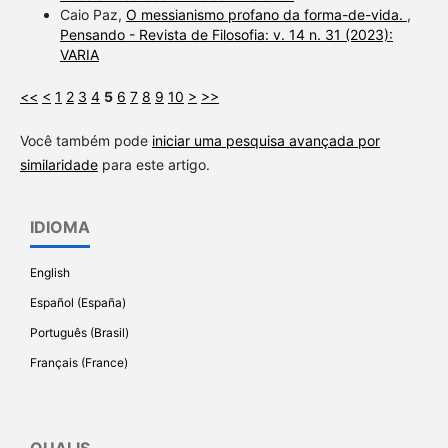
Caio Paz,
O messianismo profano da forma-de-vida.
,
Pensando - Revista de Filosofia: v. 14 n. 31 (2023):
VARIA
<<
<
1
2
3
4
5
6
7
8
9
10
>
>>
Você também pode
iniciar uma pesquisa avançada por
similaridade
para este artigo.
IDIOMA
English
Español (España)
Português (Brasil)
Français (France)
QUALIS