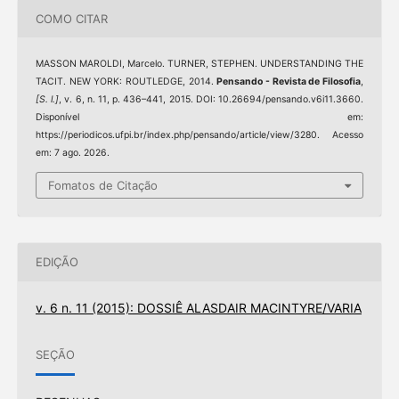
COMO CITAR
MASSON MAROLDI, Marcelo. TURNER, STEPHEN. UNDERSTANDING THE
TACIT. NEW YORK: ROUTLEDGE, 2014.
Pensando - Revista de Filosofia
,
[S. l.]
, v. 6, n. 11, p. 436–441, 2015. DOI: 10.26694/pensando.v6i11.3660.
Disponível em:
https://periodicos.ufpi.br/index.php/pensando/article/view/3280. Acesso
em: 7 ago. 2026.
Fomatos de Citação
EDIÇÃO
v. 6 n. 11 (2015): DOSSIÊ ALASDAIR MACINTYRE/VARIA
SEÇÃO