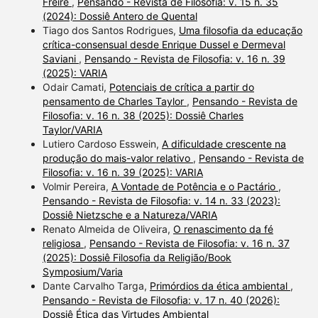
Freire
,
Pensando - Revista de Filosofia: v. 15 n. 35
(2024): Dossiê Antero de Quental
Tiago dos Santos Rodrigues,
Uma filosofia da educação
crítica-consensual desde Enrique Dussel e Dermeval
Saviani
,
Pensando - Revista de Filosofia: v. 16 n. 39
(2025): VARIA
Odair Camati,
Potenciais de crítica a partir do
pensamento de Charles Taylor
,
Pensando - Revista de
Filosofia: v. 16 n. 38 (2025): Dossiê Charles
Taylor/VARIA
Lutiero Cardoso Esswein,
A dificuldade crescente na
produção do mais-valor relativo
,
Pensando - Revista de
Filosofia: v. 16 n. 39 (2025): VARIA
Volmir Pereira,
A Vontade de Potência e o Pactário
,
Pensando - Revista de Filosofia: v. 14 n. 33 (2023):
Dossiê Nietzsche e a Natureza/VARIA
Renato Almeida de Oliveira,
O renascimento da fé
religiosa
,
Pensando - Revista de Filosofia: v. 16 n. 37
(2025): Dossiê Filosofia da Religião/Book
Symposium/Varia
Dante Carvalho Targa,
Primórdios da ética ambiental
,
Pensando - Revista de Filosofia: v. 17 n. 40 (2026):
Dossiê Ética das Virtudes Ambiental