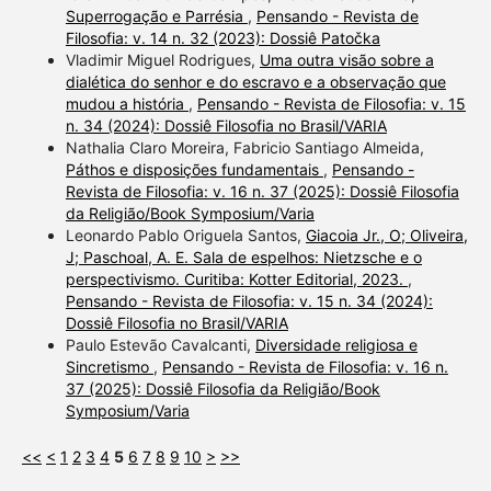
Superrogação e Parrésia
,
Pensando - Revista de
Filosofia: v. 14 n. 32 (2023): Dossiê Patočka
Vladimir Miguel Rodrigues,
Uma outra visão sobre a
dialética do senhor e do escravo e a observação que
mudou a história
,
Pensando - Revista de Filosofia: v. 15
n. 34 (2024): Dossiê Filosofia no Brasil/VARIA
Nathalia Claro Moreira, Fabricio Santiago Almeida,
Páthos e disposições fundamentais
,
Pensando -
Revista de Filosofia: v. 16 n. 37 (2025): Dossiê Filosofia
da Religião/Book Symposium/Varia
Leonardo Pablo Origuela Santos,
Giacoia Jr., O; Oliveira,
J; Paschoal, A. E. Sala de espelhos: Nietzsche e o
perspectivismo. Curitiba: Kotter Editorial, 2023.
,
Pensando - Revista de Filosofia: v. 15 n. 34 (2024):
Dossiê Filosofia no Brasil/VARIA
Paulo Estevão Cavalcanti,
Diversidade religiosa e
Sincretismo
,
Pensando - Revista de Filosofia: v. 16 n.
37 (2025): Dossiê Filosofia da Religião/Book
Symposium/Varia
<<
<
1
2
3
4
5
6
7
8
9
10
>
>>