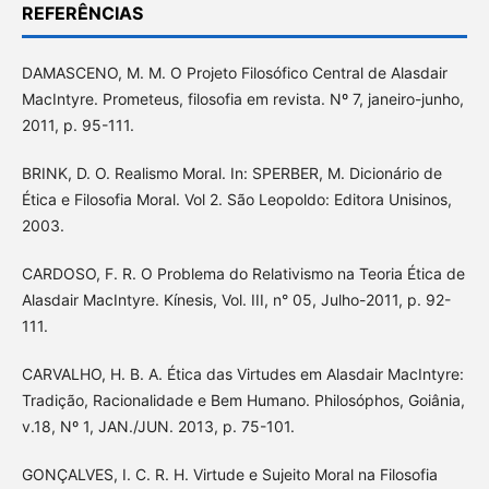
REFERÊNCIAS
DAMASCENO, M. M. O Projeto Filosófico Central de Alasdair
MacIntyre. Prometeus, filosofia em revista. Nº 7, janeiro-junho,
2011, p. 95-111.
BRINK, D. O. Realismo Moral. In: SPERBER, M. Dicionário de
Ética e Filosofia Moral. Vol 2. São Leopoldo: Editora Unisinos,
2003.
CARDOSO, F. R. O Problema do Relativismo na Teoria Ética de
Alasdair MacIntyre. Kínesis, Vol. III, n° 05, Julho-2011, p. 92-
111.
CARVALHO, H. B. A. Ética das Virtudes em Alasdair MacIntyre:
Tradição, Racionalidade e Bem Humano. Philosóphos, Goiânia,
v.18, Nº 1, JAN./JUN. 2013, p. 75-101.
GONÇALVES, I. C. R. H. Virtude e Sujeito Moral na Filosofia