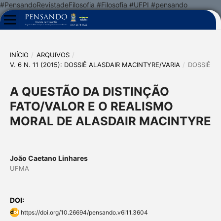
#PensandoRevistadeFilosofia #Filosofia #UFPI #pensando
INÍCIO
/
ARQUIVOS
/
V. 6 N. 11 (2015): DOSSIÊ ALASDAIR MACINTYRE/VARIA
/
DOSSIÊ
A QUESTÃO DA DISTINÇÃO
FATO/VALOR E O REALISMO
MORAL DE ALASDAIR MACINTYRE
João Caetano Linhares
UFMA
DOI:
https://doi.org/10.26694/pensando.v6i11.3604