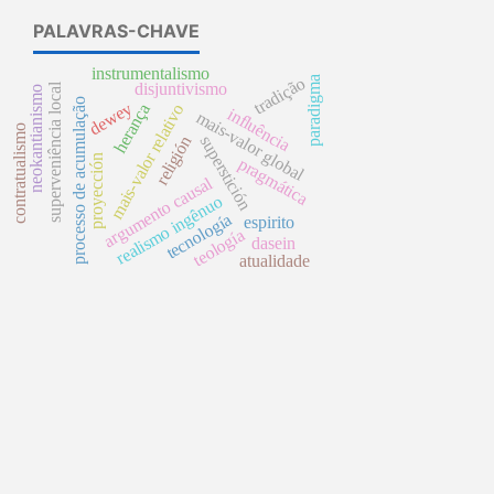
PALAVRAS-CHAVE
instrumentalismo
tradição
paradigma
disjuntivismo
superveniência local
neokantianismo
processo de acumulação
dewey
herança
mais-valor relativo
influência
mais-valor global
contratualismo
superstición
religión
proyección
pragmática
argumento causal
realismo ingênuo
tecnología
espirito
teología
dasein
atualidade