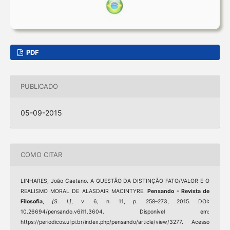
PDF
PUBLICADO
05-09-2015
COMO CITAR
LINHARES, João Caetano. A QUESTÃO DA DISTINÇÃO FATO/VALOR E O
REALISMO MORAL DE ALASDAIR MACINTYRE.
Pensando - Revista de
Filosofia
,
[S. l.]
, v. 6, n. 11, p. 258–273, 2015. DOI:
10.26694/pensando.v6i11.3604. Disponível em:
https://periodicos.ufpi.br/index.php/pensando/article/view/3277. Acesso