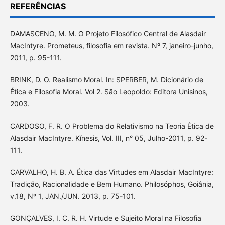
REFERÊNCIAS
DAMASCENO, M. M. O Projeto Filosófico Central de Alasdair
MacIntyre. Prometeus, filosofia em revista. Nº 7, janeiro-junho,
2011, p. 95-111.
BRINK, D. O. Realismo Moral. In: SPERBER, M. Dicionário de
Ética e Filosofia Moral. Vol 2. São Leopoldo: Editora Unisinos,
2003.
CARDOSO, F. R. O Problema do Relativismo na Teoria Ética de
Alasdair MacIntyre. Kínesis, Vol. III, n° 05, Julho-2011, p. 92-
111.
CARVALHO, H. B. A. Ética das Virtudes em Alasdair MacIntyre:
Tradição, Racionalidade e Bem Humano. Philosóphos, Goiânia,
v.18, Nº 1, JAN./JUN. 2013, p. 75-101.
GONÇALVES, I. C. R. H. Virtude e Sujeito Moral na Filosofia