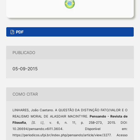
PDF
PUBLICADO
05-09-2015
COMO CITAR
LINHARES, João Caetano. A QUESTÃO DA DISTINÇÃO FATO/VALOR E O
REALISMO MORAL DE ALASDAIR MACINTYRE.
Pensando - Revista de
Filosofia
,
[S. l.]
, v. 6, n. 11, p. 258–273, 2015. DOI:
10.26694/pensando.v6i11.3604. Disponível em:
https://periodicos.ufpi.br/index.php/pensando/article/view/3277. Acesso