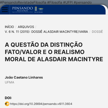
#PensandoRevistadeFilosofia #Filosofia #UFPI #pensando
INÍCIO
/
ARQUIVOS
/
V. 6 N. 11 (2015): DOSSIÊ ALASDAIR MACINTYRE/VARIA
/
DOSSIÊ
A QUESTÃO DA DISTINÇÃO
FATO/VALOR E O REALISMO
MORAL DE ALASDAIR MACINTYRE
João Caetano Linhares
UFMA
DOI:
https://doi.org/10.26694/pensando.v6i11.3604