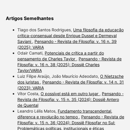
Artigos Semelhantes
Tiago dos Santos Rodrigues,
Uma filosofia da educação
crítica-consensual desde Enrique Dussel e Dermeval
Saviani
,
Pensando - Revista de Filosofia: v. 16 n. 39
(2025): VARIA
Odair Camati,
Potenciais de crítica a partir do
pensamento de Charles Taylor
,
Pensando - Revista de
Filosofia: v. 16 n. 38 (2025): Dossiê Charles
Taylor/VARIA
Luiz Filipe Araújo, João Maurício Adeodato,
O Nietzsche
dos juristas
,
Pensando - Revista de Filosofia: v. 14 n. 31
(2023): VARIA
Vítor Costa,
O possível está em outro lugar
,
Pensando -
Revista de Filosofia: v. 15 n. 35 (2024): Dossiê Antero
de Quental
Leandro Lélis Matos,
Fundamento transcendental,
diferença e revolução no tempo
,
Pensando - Revista de
Filosofia: v. 15 n. 36 (2024): Dossiê Filosofar no Sul:
Problemáticas políticas, institucionais e éticas