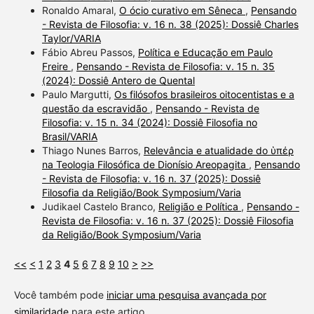
Ronaldo Amaral,
O ócio curativo em Sêneca
,
Pensando
- Revista de Filosofia: v. 16 n. 38 (2025): Dossiê Charles
Taylor/VARIA
Fábio Abreu Passos,
Política e Educação em Paulo
Freire
,
Pensando - Revista de Filosofia: v. 15 n. 35
(2024): Dossiê Antero de Quental
Paulo Margutti,
Os filósofos brasileiros oitocentistas e a
questão da escravidão
,
Pensando - Revista de
Filosofia: v. 15 n. 34 (2024): Dossiê Filosofia no
Brasil/VARIA
Thiago Nunes Barros,
Relevância e atualidade do ὑπέρ
na Teologia Filosófica de Dionísio Areopagita
,
Pensando
- Revista de Filosofia: v. 16 n. 37 (2025): Dossiê
Filosofia da Religião/Book Symposium/Varia
Judikael Castelo Branco,
Religião e Política
,
Pensando -
Revista de Filosofia: v. 16 n. 37 (2025): Dossiê Filosofia
da Religião/Book Symposium/Varia
<<
<
1
2
3
4
5
6
7
8
9
10
>
>>
Você também pode
iniciar uma pesquisa avançada por
similaridade
para este artigo.