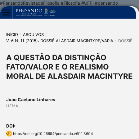
#PensandoRevistadeFilosofia #Filosofia #UFPI #pensando
INÍCIO
/
ARQUIVOS
/
V. 6 N. 11 (2015): DOSSIÊ ALASDAIR MACINTYRE/VARIA
/
DOSSIÊ
A QUESTÃO DA DISTINÇÃO
FATO/VALOR E O REALISMO
MORAL DE ALASDAIR MACINTYRE
João Caetano Linhares
UFMA
DOI:
https://doi.org/10.26694/pensando.v6i11.3604