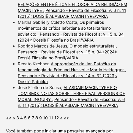
RELAÇÕES ENTRE ÉTICA E FILOSOFIA DA RELIGIÃO EM
MACINTYRE
,
Pensando - Revista de Filosofia: v. 6 n. 11
(2015): DOSSIÊ ALASDAIR MACINTYRE/VARIA
Martha Gabrielly Coletto Costa,
Os primeiros
movimentos da crítica lefortiana ao totalitarismo
soviético:
,
Pensando - Revista de Filosofia: v. 15 n. 34
(2024): Dossiê Filosofia no Brasil/VARIA
Rodrigo Marcos de Jesus,
O modelo estruturalista
,
Pensando - Revista de Filosofia: v. 15 n. 34 (2024):
Dossiê Filosofia no Brasil/VARIA
Renato Kirchner,
A apropriação de Jan Patočka da
fenomenologia de Edmund Husserl e Martin Heidegger
,
Pensando - Revista de Filosofia: v. 14 n. 32 (2023):
Dossiê Patočka
José Elielton de Sousa,
ALASDAIR MACINTYRE E O
TOMISMO: NOTAS SOBRE THREE RIVAL VERSIONS OF
MORAL INQUIRY
,
Pensando - Revista de Filosofia: v. 6
n. 11 (2015): DOSSIÊ ALASDAIR MACINTYRE/VARIA
<<
<
3
4
5
6
7
8
9
10
11
12
>
>>
Você também pode
iniciar uma pesquisa avançada por