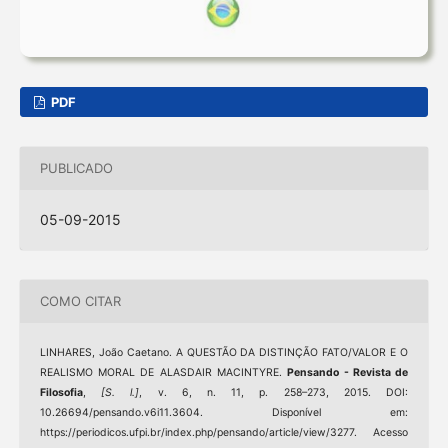
PDF
PUBLICADO
05-09-2015
COMO CITAR
LINHARES, João Caetano. A QUESTÃO DA DISTINÇÃO FATO/VALOR E O
REALISMO MORAL DE ALASDAIR MACINTYRE.
Pensando - Revista de
Filosofia
,
[S. l.]
, v. 6, n. 11, p. 258–273, 2015. DOI:
10.26694/pensando.v6i11.3604. Disponível em:
https://periodicos.ufpi.br/index.php/pensando/article/view/3277. Acesso