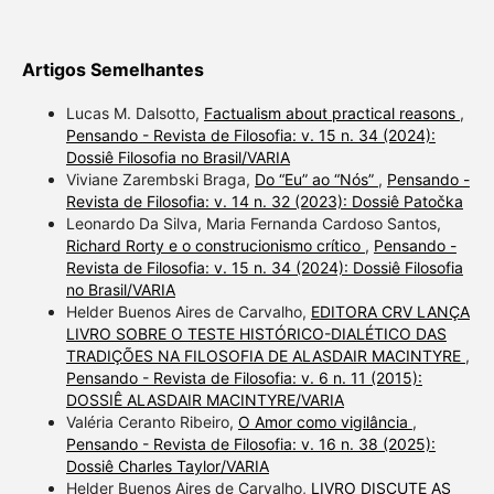
Artigos Semelhantes
Lucas M. Dalsotto,
Factualism about practical reasons
,
Pensando - Revista de Filosofia: v. 15 n. 34 (2024):
Dossiê Filosofia no Brasil/VARIA
Viviane Zarembski Braga,
Do “Eu” ao “Nós”
,
Pensando -
Revista de Filosofia: v. 14 n. 32 (2023): Dossiê Patočka
Leonardo Da Silva, Maria Fernanda Cardoso Santos,
Richard Rorty e o construcionismo crítico
,
Pensando -
Revista de Filosofia: v. 15 n. 34 (2024): Dossiê Filosofia
no Brasil/VARIA
Helder Buenos Aires de Carvalho,
EDITORA CRV LANÇA
LIVRO SOBRE O TESTE HISTÓRICO-DIALÉTICO DAS
TRADIÇÕES NA FILOSOFIA DE ALASDAIR MACINTYRE
,
Pensando - Revista de Filosofia: v. 6 n. 11 (2015):
DOSSIÊ ALASDAIR MACINTYRE/VARIA
Valéria Ceranto Ribeiro,
O Amor como vigilância
,
Pensando - Revista de Filosofia: v. 16 n. 38 (2025):
Dossiê Charles Taylor/VARIA
Helder Buenos Aires de Carvalho,
LIVRO DISCUTE AS