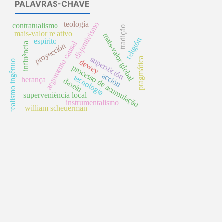
PALAVRAS-CHAVE
teología
disjuntivismo
contratualismo
tradição
mais-valor relativo
mais-valor global
religión
espirito
argumento causal
influência
proyección
superstición
pragmática
dewey
realismo ingênuo
processo de acumulação
acción
tecnología
herança
dasein
superveniência local
instrumentalismo
william scheuerman