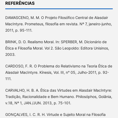
REFERÊNCIAS
DAMASCENO, M. M. O Projeto Filosófico Central de Alasdair
MacIntyre. Prometeus, filosofia em revista. Nº 7, janeiro-junho,
2011, p. 95-111.
BRINK, D. O. Realismo Moral. In: SPERBER, M. Dicionário de
Ética e Filosofia Moral. Vol 2. São Leopoldo: Editora Unisinos,
2003.
CARDOSO, F. R. O Problema do Relativismo na Teoria Ética de
Alasdair MacIntyre. Kínesis, Vol. III, n° 05, Julho-2011, p. 92-
111.
CARVALHO, H. B. A. Ética das Virtudes em Alasdair MacIntyre:
Tradição, Racionalidade e Bem Humano. Philosóphos, Goiânia,
v.18, Nº 1, JAN./JUN. 2013, p. 75-101.
GONÇALVES, I. C. R. H. Virtude e Sujeito Moral na Filosofia