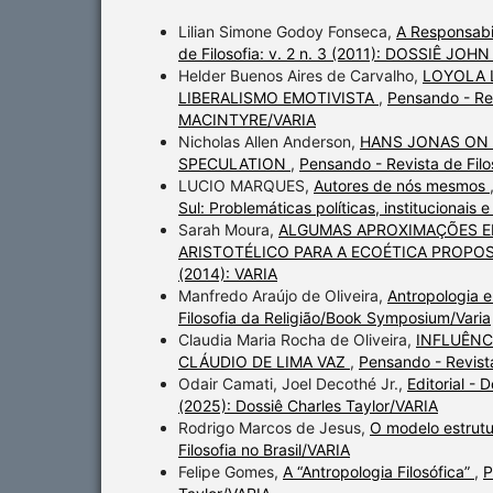
Lilian Simone Godoy Fonseca,
A Responsabil
de Filosofia: v. 2 n. 3 (2011): DOSSIÊ JO
Helder Buenos Aires de Carvalho,
LOYOLA 
LIBERALISMO EMOTIVISTA
,
Pensando - Rev
MACINTYRE/VARIA
Nicholas Allen Anderson,
HANS JONAS ON 
SPECULATION
,
Pensando - Revista de Fil
LUCIO MARQUES,
Autores de nós mesmos
Sul: Problemáticas políticas, institucionais e
Sarah Moura,
ALGUMAS APROXIMAÇÕES EN
ARISTOTÉLICO PARA A ECOÉTICA PROPO
(2014): VARIA
Manfredo Araújo de Oliveira,
Antropologia e
Filosofia da Religião/Book Symposium/Varia
Claudia Maria Rocha de Oliveira,
INFLUÊNC
CLÁUDIO DE LIMA VAZ
,
Pensando - Revista
Odair Camati, Joel Decothé Jr.,
Editorial - 
(2025): Dossiê Charles Taylor/VARIA
Rodrigo Marcos de Jesus,
O modelo estrutu
Filosofia no Brasil/VARIA
Felipe Gomes,
A “Antropologia Filosófica”
,
P