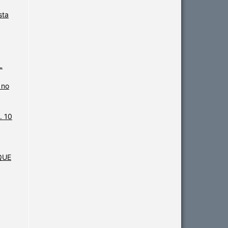
sta
L
 no
. 10
QUE