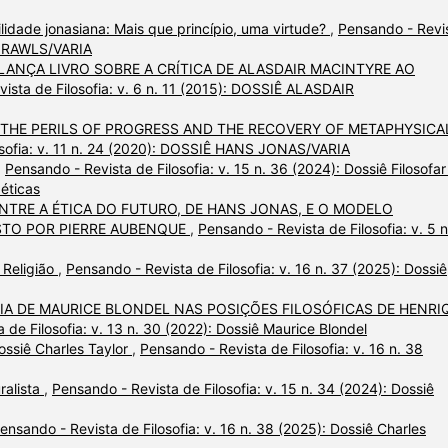
idade jonasiana: Mais que princípio, uma virtude?
,
Pensando - Revi
HN RAWLS/VARIA
LANÇA LIVRO SOBRE A CRÍTICA DE ALASDAIR MACINTYRE AO
ista de Filosofia: v. 6 n. 11 (2015): DOSSIÊ ALASDAIR
THE PERILS OF PROGRESS AND THE RECOVERY OF METAPHYSICA
osofia: v. 11 n. 24 (2020): DOSSIÊ HANS JONAS/VARIA
,
Pensando - Revista de Filosofia: v. 15 n. 36 (2024): Dossiê Filosofar
 éticas
TRE A ÉTICA DO FUTURO, DE HANS JONAS, E O MODELO
STO POR PIERRE AUBENQUE
,
Pensando - Revista de Filosofia: v. 5 n
 Religião
,
Pensando - Revista de Filosofia: v. 16 n. 37 (2025): Dossiê
IA DE MAURICE BLONDEL NAS POSIÇÕES FILOSÓFICAS DE HENRI
 de Filosofia: v. 13 n. 30 (2022): Dossiê Maurice Blondel
Dossiê Charles Taylor
,
Pensando - Revista de Filosofia: v. 16 n. 38
ralista
,
Pensando - Revista de Filosofia: v. 15 n. 34 (2024): Dossiê
ensando - Revista de Filosofia: v. 16 n. 38 (2025): Dossiê Charles