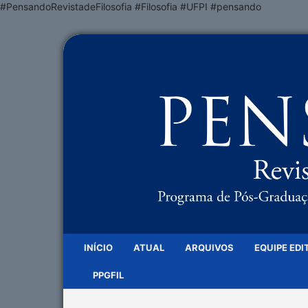
#PensandoRevistadeFilosofia #Filosofia #UFPI #pensando
INÍCIO
ATUAL
ARQUIVOS
EQUIPE EDI
PPGFIL