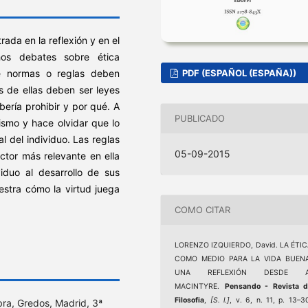
rada en la reflexión y en el
hos debates sobre ética
PDF (ESPAÑOL (ESPAÑA))
é normas o reglas deben
s de ellas deben ser leyes
bería prohibir y por qué. A
PUBLICADO
ismo y hace olvidar que lo
al del individuo. Las reglas
05-09-2015
actor más relevante en ella
iduo al desarrollo de sus
uestra cómo la virtud juega
COMO CITAR
LORENZO IZQUIERDO, David. LA ÉTI
COMO MEDIO PARA LA VIDA BUENA
UNA REFLEXIÓN DESDE A
MACINTYRE.
Pensando - Revista d
Filosofia
,
[S. l.]
, v. 6, n. 11, p. 13–3
ra, Gredos, Madrid, 3ª