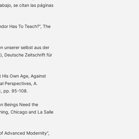
abajo, se citan las páginas
ndor Has To Teach?”, The
n unserer selbst aus der
), Deutsche Zeitschrift für
st His Own Age, Against
al Perspectives, A.
, pp. 95-108.
n Beings Need the
hing, Chicago and La Salle
 of Advanced Modernity”,