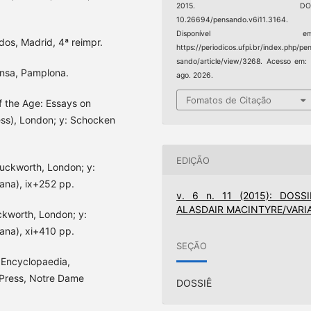
2015. DOI
10.26694/pensando.v6i11.3164.
Disponível em
dos, Madrid, 4ª reimpr.
https://periodicos.ufpi.br/index.php/pe
sando/article/view/3268. Acesso em:
unsa, Pamplona.
ago. 2026.
Fomatos de Citação
f the Age: Essays on
ess), London; y: Schocken
EDIÇÃO
Duckworth, London; y:
ana), ix+252 pp.
v. 6 n. 11 (2015): DOSSI
ALASDAIR MACINTYRE/VARI
ckworth, London; y:
ana), xi+410 pp.
SEÇÃO
: Encyclopaedia,
 Press, Notre Dame
DOSSIÊ