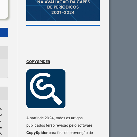
COPYSPIDER
CA
:
A partir de 2024, todos os artigos
.
publicados terão revisão pelo software
e
CopySpider
para fins de prevenção de
0,