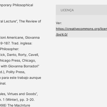
mporary Philosophical
LICENÇA
al Lecture”, The Review of
Ver:
https://creativecommons.org/lice
/by/4.0/
zioni Americane, Giovanna
69-187. Trad. inglesa:
 Philosopher:
ck, Danto, Rorty, Cavell,
Chicago Press, Chicago,
w with Giovanna Borradori”
.), Polity Press,
 para este trabajo aunque
inal.
les, Virtues and Goods”,
. 1 (Winter), pp. 3-20.
1998) The MacIntyre