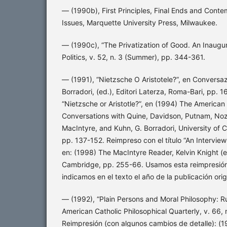
— (1990b), First Principles, Final Ends and Conte
Issues, Marquette University Press, Milwaukee.
— (1990c), “The Privatization of Good. An Inaugur
Politics, v. 52, n. 3 (Summer), pp. 344-361.
— (1991), “Nietzsche O Aristotele?”, en Conversa
Borradori, (ed.), Editori Laterza, Roma-Bari, pp. 1
“Nietzsche or Aristotle?”, en (1994) The American
Conversations with Quine, Davidson, Putnam, Nozi
MacIntyre, and Kuhn, G. Borradori, University of 
pp. 137-152. Reimpreso con el título “An Intervie
en: (1998) The MacIntyre Reader, Kelvin Knight (ed
Cambridge, pp. 255-66. Usamos esta reimpresión
indicamos en el texto el año de la publicación orig
— (1992), “Plain Persons and Moral Philosophy: Ru
American Catholic Philosophical Quarterly, v. 66, n
Reimpresión (con algunos cambios de detalle): (