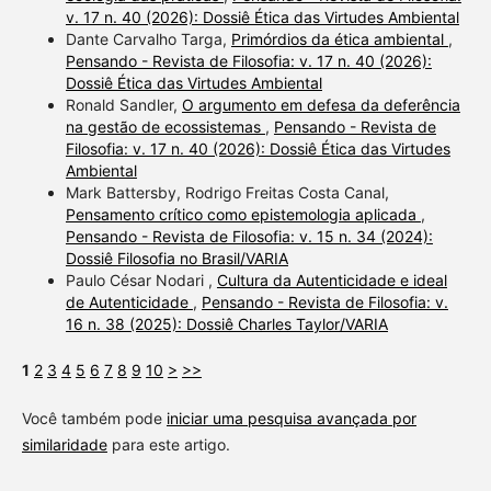
v. 17 n. 40 (2026): Dossiê Ética das Virtudes Ambiental
Dante Carvalho Targa,
Primórdios da ética ambiental
,
Pensando - Revista de Filosofia: v. 17 n. 40 (2026):
Dossiê Ética das Virtudes Ambiental
Ronald Sandler,
O argumento em defesa da deferência
na gestão de ecossistemas
,
Pensando - Revista de
Filosofia: v. 17 n. 40 (2026): Dossiê Ética das Virtudes
Ambiental
Mark Battersby, Rodrigo Freitas Costa Canal,
Pensamento crítico como epistemologia aplicada
,
Pensando - Revista de Filosofia: v. 15 n. 34 (2024):
Dossiê Filosofia no Brasil/VARIA
Paulo César Nodari ,
Cultura da Autenticidade e ideal
de Autenticidade
,
Pensando - Revista de Filosofia: v.
16 n. 38 (2025): Dossiê Charles Taylor/VARIA
1
2
3
4
5
6
7
8
9
10
>
>>
Você também pode
iniciar uma pesquisa avançada por
similaridade
para este artigo.