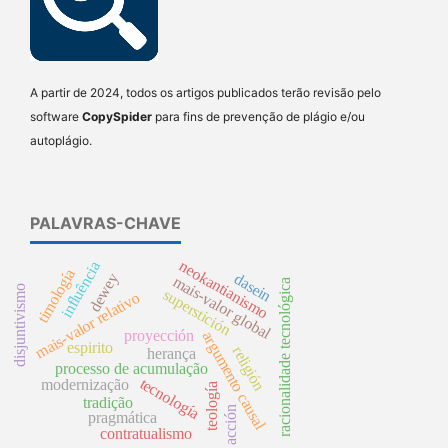
A partir de 2024, todos os artigos publicados terão revisão pelo
software
CopySpider
para fins de prevenção de plágio e/ou
autoplágio.
PALAVRAS-CHAVE
neokantianismo
influência
timología
dewey
dasein
mais-valor global
racionalidade tecnológica
disjuntivismo
superstición
mais-valor relativo
proyección
argumento causal
espirito
religión
herança
processo de acumulação
tecnología
modernização
teología
tradição
acción
pragmática
contratualismo