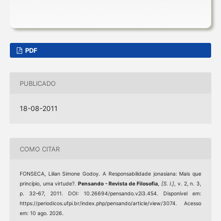
PDF
PUBLICADO
18-08-2011
COMO CITAR
FONSECA, Lilian Simone Godoy. A Responsabilidade jonasiana: Mais que
princípio, uma virtude?.
Pensando - Revista de Filosofia
,
[S. l.]
, v. 2, n. 3,
p. 32–67, 2011. DOI: 10.26694/pensando.v2i3.454. Disponível em:
https://periodicos.ufpi.br/index.php/pensando/article/view/3074. Acesso
em: 10 ago. 2026.