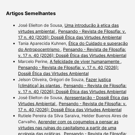
Artigos Semelhantes
José Elielton de Sousa,
Uma introdução à etica das
virtudes ambiental
,
Pensando - Revista de Filosofia: v.
17 n. 40 (2026): Dossiê Ética das Virtudes Ambiental
Tania Aparecida Kuhnen,
Ética do Cuidado e superação
do Antropocentrismo
,
Pensando - Revista de Filosofia:
v. 17 n. 40 (2026): Dossiê Ética das Virtudes Ambiental
Marcelo Perine,
A felicidade de viver humanamente
,
Pensando - Revista de Filosofia: v. 17 n. 40 (2026):
Dossiê Ética das Virtudes Ambiental
Jelson Oliveira, Grégori de Souza,
Fazer justiça
[climática] às plantas
,
Pensando - Revista de Filosofia:
v. 17 n. 40 (2026): Dossiê Ética das Virtudes Ambiental
José Elielton de Sousa,
Apresentação - Dossiê Ética das
Virtudes Ambiental
,
Pensando - Revista de Filosofia: v.
17 n. 40 (2026): Dossiê Ética das Virtudes Ambiental
Rutiele Pereira da Silva Saraiva, Helder Buenos Aires de
Carvalho,
Aprender com os cogumelos a pensar as
virtudes nas ruínas do capitalismo a partir de uma
ecologia das práticas
,
Pensando - Revista de Filosofia: