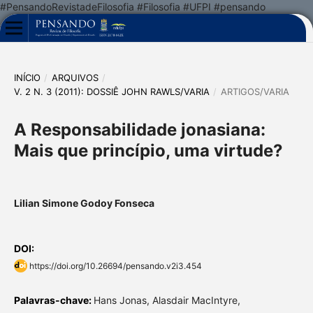
#PensandoRevistadeFilosofia #Filosofia #UFPI #pensando
INÍCIO
/
ARQUIVOS
/
V. 2 N. 3 (2011): DOSSIÊ JOHN RAWLS/VARIA
/
ARTIGOS/VARIA
A Responsabilidade jonasiana:
Mais que princípio, uma virtude?
Lilian Simone Godoy Fonseca
DOI:
https://doi.org/10.26694/pensando.v2i3.454
Palavras-chave:
Hans Jonas, Alasdair MacIntyre,