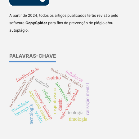
A partir de 2024, todos os artigos publicados terão revisão pelo
software
CopySpider
para fins de prevenção de plágio e/ou
autoplágio.
PALAVRAS-CHAVE
familiaridade
mais-valor relativo
influência
superstición
espirito
tradição
neokantianismo
proyección
dewey
causação mental
disjuntivismo
religión
mais-valor global
realismo ingênuo
argumento causal
dasein
atualidade
tecnología
herança
teología
acción
timología