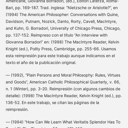
Americane, Giovanna Borradori, (ed.), Editori Laterza, Roma-
Bari, pp. 169-187. Trad. inglesa: “Nietzsche or Aristotle?”, en
(1994) The American Philosopher: Conversations with Quine,
Davidson, Putnam, Nozick, Danto, Rorty, Cavell, MacIntyre,
and Kuhn, G. Borradori, University of Chicago Press, Chicago,
pp. 137-152. Reimpreso con el título “An Interview with
Giovanna Borradori” en: (1998) The MacIntyre Reader, Kelvin
Knight (ed.), Polity Press, Cambridge, pp. 255-66. Usamos
esta reimpresión para este trabajo aunque indicamos en el
texto el año de la publicación original.
— (1992), “Plain Persons and Moral Philosophy: Rules, Virtues
and Goods”, American Catholic Philosophical Quarterly, v. 66,
n. 1 (Winter), pp. 3-20. Reimpresión (con algunos cambios de
detalle): (1998) The MacIntyre Reader, Kelvin Knight (ed.), pp.
136-52. En este trabajo, se citan las páginas de la
reimpresión.
— (1994) “How Can We Learn What Veritatis Splendor Has To