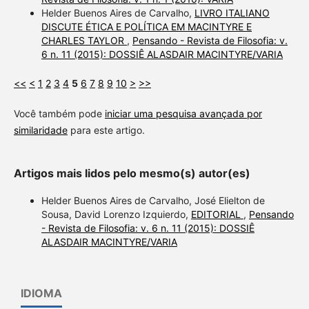
Helder Buenos Aires de Carvalho,
LIVRO ITALIANO
DISCUTE ÉTICA E POLÍTICA EM MACINTYRE E
CHARLES TAYLOR
,
Pensando - Revista de Filosofia: v.
6 n. 11 (2015): DOSSIÊ ALASDAIR MACINTYRE/VARIA
<<
<
1
2
3
4
5
6
7
8
9
10
>
>>
Você também pode
iniciar uma pesquisa avançada por
similaridade
para este artigo.
Artigos mais lidos pelo mesmo(s) autor(es)
Helder Buenos Aires de Carvalho, José Elielton de
Sousa, David Lorenzo Izquierdo,
EDITORIAL
,
Pensando
- Revista de Filosofia: v. 6 n. 11 (2015): DOSSIÊ
ALASDAIR MACINTYRE/VARIA
IDIOMA