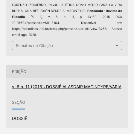
LORENZO IZQUIERDO, David. LA ÉTICA COMO MEDIO PARA LA VIDA
BUENA: UNA REFLEXIÓN DESDE A. MACINTYRE.
Pensando - Revista de
Filosofia
,
[S. l.]
, v. 6, n. 11, p. 13–30, 2015. DOI:
10.26694/pensando.v6i11.3164. Disponível em:
https://periodicos.ufpi.br/index.php/pensando/article/view/3268. Acesso
em: 6 ago. 2026.
Fomatos de Citação
EDIÇÃO
v. 6 n. 11 (2015): DOSSIÊ ALASDAIR MACINTYRE/VARIA
SEÇÃO
DOSSIÊ