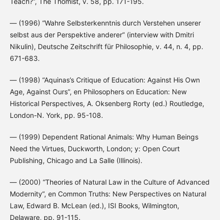
Teach?”, The Thomist, v. 58, pp. 171-195.
— (1996) “Wahre Selbsterkenntnis durch Verstehen unserer
selbst aus der Perspektive anderer” (interview with Dmitri
Nikulin), Deutsche Zeitschrift für Philosophie, v. 44, n. 4, pp.
671-683.
— (1998) “Aquinas’s Critique of Education: Against His Own
Age, Against Ours”, en Philosophers on Education: New
Historical Perspectives, A. Oksenberg Rorty (ed.) Routledge,
London-N. York, pp. 95-108.
— (1999) Dependent Rational Animals: Why Human Beings
Need the Virtues, Duckworth, London; y: Open Court
Publishing, Chicago and La Salle (Illinois).
— (2000) “Theories of Natural Law in the Culture of Advanced
Modernity”, en Common Truths: New Perspectives on Natural
Law, Edward B. McLean (ed.), ISI Books, Wilmington,
Delaware, pp. 91-115.