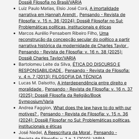
Dossiê Filosofia no Brasil/VARIA
Luiz Paulo Matias, Elsio José Corá,
A imortalidade
narrativa em Hannah Arendt
,
Pensando - Revista de
Filosofia: v. 15 n. 36 (2024): Dossiê Filosofar no Sul:
Problemáticas políticas, institucionais e éticas
Marcos Aurélio Pensabem Ribeiro Filho,
Uma
reconstrução da concepção secular do político a partir
narrativa histórica da modernidade de Charles Taylor
,
Pensando - Revista de Filosofia: v. 16 n. 38 (2025):
Dossiê Charles Taylor/VARIA
Bartolomeu Leite da Silva,
ÉTICA DO DISCURSO E
RESPONSABILIDADE
,
Pensando - Revista de Filosofia:
v. 4 n. 7 (2013): FILOSOFIA DA TÉCNICA
Lucas M. Dalsotto,
A interdependência entre direito e
moralidade
,
Pensando - Revista de Filosofia: v. 16 n. 37
(2025): Dossiê Filosofia da Religião/Book
Symposium/Varia
Andrea Faggion,
What does the law have to do with our
motives?
,
Pensando - Revista de Filosofia: v. 15 n. 36
(2024): Dossiê Filosofar no Sul: Problemáticas políticas,
institucionais e éticas
José Nedel,
A Reescritura da Moral
,
Pensando -
Revista de Filosofia: v. 1 n. 1 (2010): VARIA