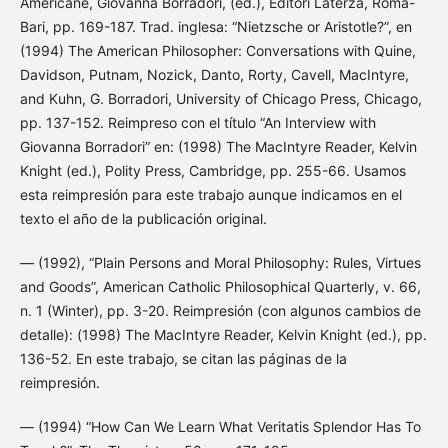
Americane, Giovanna Borradori, (ed.), Editori Laterza, Roma-
Bari, pp. 169-187. Trad. inglesa: “Nietzsche or Aristotle?”, en
(1994) The American Philosopher: Conversations with Quine,
Davidson, Putnam, Nozick, Danto, Rorty, Cavell, MacIntyre,
and Kuhn, G. Borradori, University of Chicago Press, Chicago,
pp. 137-152. Reimpreso con el título “An Interview with
Giovanna Borradori” en: (1998) The MacIntyre Reader, Kelvin
Knight (ed.), Polity Press, Cambridge, pp. 255-66. Usamos
esta reimpresión para este trabajo aunque indicamos en el
texto el año de la publicación original.
— (1992), “Plain Persons and Moral Philosophy: Rules, Virtues
and Goods”, American Catholic Philosophical Quarterly, v. 66,
n. 1 (Winter), pp. 3-20. Reimpresión (con algunos cambios de
detalle): (1998) The MacIntyre Reader, Kelvin Knight (ed.), pp.
136-52. En este trabajo, se citan las páginas de la
reimpresión.
— (1994) “How Can We Learn What Veritatis Splendor Has To