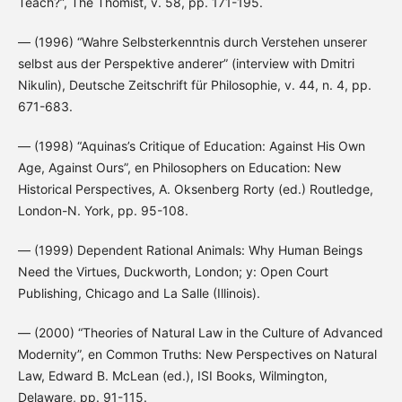
Teach?”, The Thomist, v. 58, pp. 171-195.
— (1996) “Wahre Selbsterkenntnis durch Verstehen unserer
selbst aus der Perspektive anderer” (interview with Dmitri
Nikulin), Deutsche Zeitschrift für Philosophie, v. 44, n. 4, pp.
671-683.
— (1998) “Aquinas’s Critique of Education: Against His Own
Age, Against Ours”, en Philosophers on Education: New
Historical Perspectives, A. Oksenberg Rorty (ed.) Routledge,
London-N. York, pp. 95-108.
— (1999) Dependent Rational Animals: Why Human Beings
Need the Virtues, Duckworth, London; y: Open Court
Publishing, Chicago and La Salle (Illinois).
— (2000) “Theories of Natural Law in the Culture of Advanced
Modernity”, en Common Truths: New Perspectives on Natural
Law, Edward B. McLean (ed.), ISI Books, Wilmington,
Delaware, pp. 91-115.