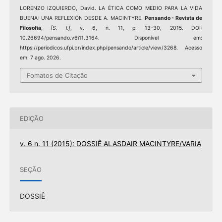
LORENZO IZQUIERDO, David. LA ÉTICA COMO MEDIO PARA LA VIDA
BUENA: UNA REFLEXIÓN DESDE A. MACINTYRE.
Pensando - Revista de
Filosofia
,
[S. l.]
, v. 6, n. 11, p. 13–30, 2015. DOI:
10.26694/pensando.v6i11.3164. Disponível em:
https://periodicos.ufpi.br/index.php/pensando/article/view/3268. Acesso
em: 7 ago. 2026.
Fomatos de Citação
EDIÇÃO
v. 6 n. 11 (2015): DOSSIÊ ALASDAIR MACINTYRE/VARIA
SEÇÃO
DOSSIÊ