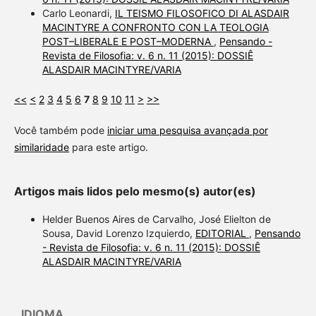
Carlo Leonardi,
IL TEISMO FILOSOFICO DI ALASDAIR
MACINTYRE A CONFRONTO CON LA TEOLOGIA
POST–LIBERALE E POST–MODERNA
,
Pensando -
Revista de Filosofia: v. 6 n. 11 (2015): DOSSIÊ
ALASDAIR MACINTYRE/VARIA
<<
<
2
3
4
5
6
7
8
9
10
11
>
>>
Você também pode
iniciar uma pesquisa avançada por
similaridade
para este artigo.
Artigos mais lidos pelo mesmo(s) autor(es)
Helder Buenos Aires de Carvalho, José Elielton de
Sousa, David Lorenzo Izquierdo,
EDITORIAL
,
Pensando
- Revista de Filosofia: v. 6 n. 11 (2015): DOSSIÊ
ALASDAIR MACINTYRE/VARIA
IDIOMA