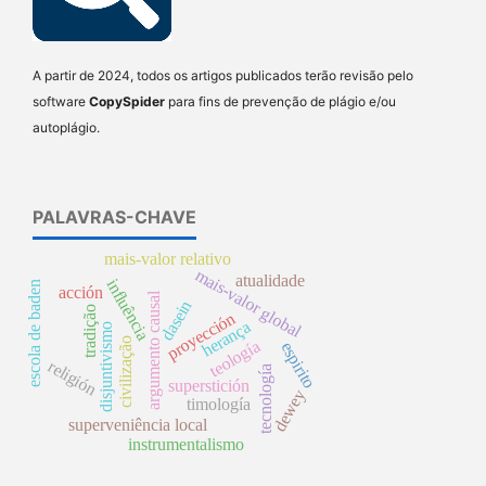
A partir de 2024, todos os artigos publicados terão revisão pelo
software
CopySpider
para fins de prevenção de plágio e/ou
autoplágio.
PALAVRAS-CHAVE
mais-valor relativo
mais-valor global
atualidade
influência
escola de baden
acción
argumento causal
dasein
tradição
proyección
herança
disjuntivismo
civilização
teología
espirito
religión
tecnología
superstición
dewey
timología
superveniência local
instrumentalismo