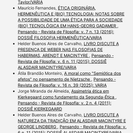
Taylor/VARIA
Maurício Fernandes,
ÉTICA ORIGINÁRIA,
HERMENÊUTICA E (BIO) TECNOLOGIA: NOTAS SOBRE
A POSSIBILIDADE DE UMA ÉTICA PARA A SOCIEDADE
(BIO) TECNOLÓGICA EM HANS-GEORG GADAMER
,
Pensando - Revista de Filosofia: v. 7 n. 13 (2016):
DOSSIÊ FILOSOFIA HERMENÊUTICA/VARIA
Helder Buenos Aires de Carvalho,
LIVRO DISCUTE A
PRESENÇA DE WEBER NAS FILOSOFIAS DE
HABERMAS, ARENDT E MACINTYRE
,
Pensando -
Revista de Filosofia: v. 6 n. 11 (2015): DOSSIÊ
ALASDAIR MACINTYRE/VARIA
Átila Brandão Monteiro,
A moral como "Semiótica dos
afetos" no pensamento de Nietzsche
,
Pensando -
Revista de Filosofia: v. 16 n. 39 (2025): VARIA
Jorge Miranda de Almeida,
Assimetria ética em
Kierkegaard como fundamento da Segunda-Ética
,
Pensando - Revista de Filosofia: v. 2 n. 4 (2011):
DOSSIÊ KIERKEGAARD
Helder Buenos Aires de Carvalho,
LIVRO DISCUTE A
NATUREZA DA TRADIÇÃO EM ALASDAIR MACINTYRE E
GEORGE LINDBERG
,
Pensando - Revista de Filosofia: v.
6 n. 11 (2015): DOSSIÊ ALASDAIR MACINTYRE/VARIA