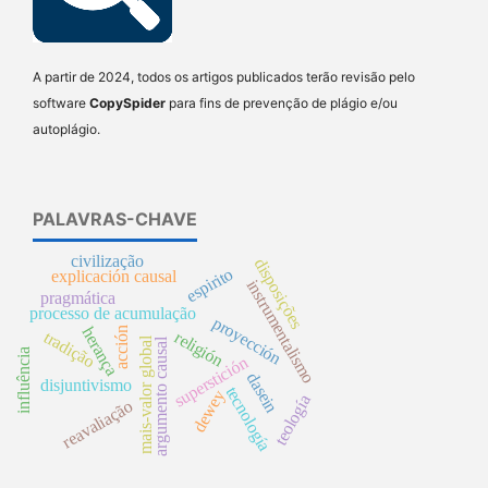
A partir de 2024, todos os artigos publicados terão revisão pelo
software
CopySpider
para fins de prevenção de plágio e/ou
autoplágio.
PALAVRAS-CHAVE
civilização
disposições
espirito
explicación causal
instrumentalismo
pragmática
processo de acumulação
proyección
herança
acción
tradição
religión
mais-valor global
argumento causal
influência
superstición
dasein
disjuntivismo
tecnología
dewey
teología
reavaliação