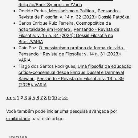
Religião/Book Symposium/Varia
Oneide Perius,
Messianismo e Política
,
Pensando -
Revista de Filosofia: v. 14 n. 32 (2023): Dossiê Patočka
Carlos Enrique Ruiz Ferreira,
Cosmopolítica da
hospitalidade em Homero
,
Pensando - Revista de
Filosofia: v. 15 n. 34 (2024): Dossiê Filosofia no
Brasil/VARIA
Caio Paz,
O messianismo profano da forma-de-vida.
,
Pensando - Revista de Filosofia: v. 14 n. 31 (2023):
VARIA
Tiago dos Santos Rodrigues,
Uma filosofia da educação
crítica-consensual desde Enrique Dussel e Dermeval
Saviani
,
Pensando - Revista de Filosofia: v. 16 n. 39
(2025): VARIA
<<
<
1
2
3
4
5
6
7
8
9
10
>
>>
Você também pode
iniciar uma pesquisa avançada por
similaridade
para este artigo.
IDIOMA