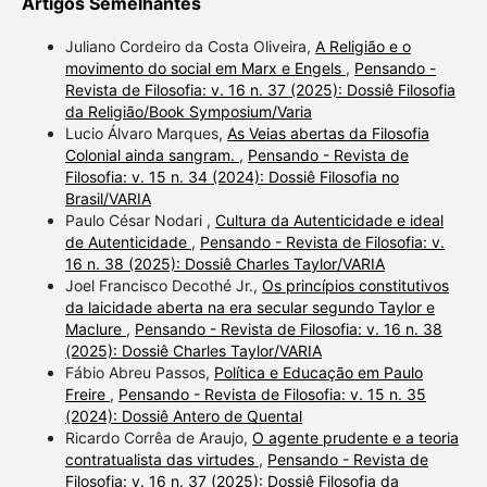
Artigos Semelhantes
Juliano Cordeiro da Costa Oliveira,
A Religião e o
movimento do social em Marx e Engels
,
Pensando -
Revista de Filosofia: v. 16 n. 37 (2025): Dossiê Filosofia
da Religião/Book Symposium/Varia
Lucio Álvaro Marques,
As Veias abertas da Filosofia
Colonial ainda sangram.
,
Pensando - Revista de
Filosofia: v. 15 n. 34 (2024): Dossiê Filosofia no
Brasil/VARIA
Paulo César Nodari ,
Cultura da Autenticidade e ideal
de Autenticidade
,
Pensando - Revista de Filosofia: v.
16 n. 38 (2025): Dossiê Charles Taylor/VARIA
Joel Francisco Decothé Jr.,
Os princípios constitutivos
da laicidade aberta na era secular segundo Taylor e
Maclure
,
Pensando - Revista de Filosofia: v. 16 n. 38
(2025): Dossiê Charles Taylor/VARIA
Fábio Abreu Passos,
Política e Educação em Paulo
Freire
,
Pensando - Revista de Filosofia: v. 15 n. 35
(2024): Dossiê Antero de Quental
Ricardo Corrêa de Araujo,
O agente prudente e a teoria
contratualista das virtudes
,
Pensando - Revista de
Filosofia: v. 16 n. 37 (2025): Dossiê Filosofia da