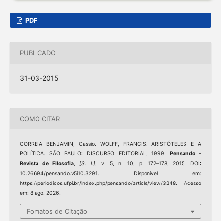
PDF
PUBLICADO
31-03-2015
COMO CITAR
CORREIA BENJAMIN, Cassio. WOLFF, FRANCIS. ARISTÓTELES E A
POLÍTICA. SÃO PAULO: DISCURSO EDITORIAL, 1999.
Pensando -
Revista de Filosofia
,
[S. l.]
, v. 5, n. 10, p. 172–178, 2015. DOI:
10.26694/pensando.v5i10.3291. Disponível em:
https://periodicos.ufpi.br/index.php/pensando/article/view/3248. Acesso
em: 8 ago. 2026.
Fomatos de Citação