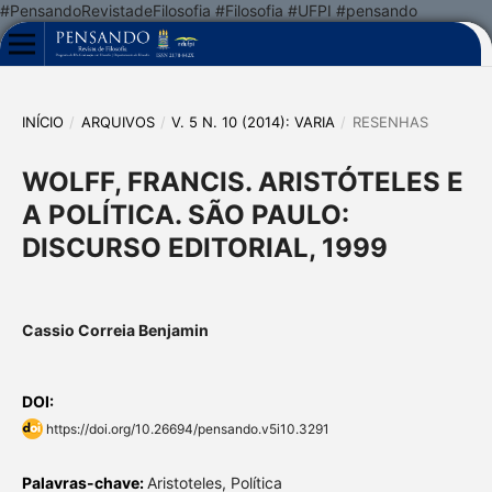
#PensandoRevistadeFilosofia #Filosofia #UFPI #pensando
INÍCIO
/
ARQUIVOS
/
V. 5 N. 10 (2014): VARIA
/
RESENHAS
WOLFF, FRANCIS. ARISTÓTELES E
A POLÍTICA. SÃO PAULO:
DISCURSO EDITORIAL, 1999
Cassio Correia Benjamin
DOI:
https://doi.org/10.26694/pensando.v5i10.3291
Palavras-chave:
Aristoteles, Política