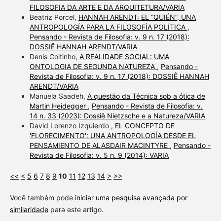
FILOSOFIA DA ARTE E DA ARQUITETURA/VARIA
Beatriz Porcel,
HANNAH ARENDT: EL “QUIÉN”, UNA
ANTROPOLOGÍA PARA LA FILOSOFÍA POLÍTICA
,
Pensando - Revista de Filosofia: v. 9 n. 17 (2018):
DOSSIÊ HANNAH ARENDT/VARIA
Denis Coitinho,
A REALIDADE SOCIAL: UMA
ONTOLOGIA DE SEGUNDA NATUREZA
,
Pensando -
Revista de Filosofia: v. 9 n. 17 (2018): DOSSIÊ HANNAH
ARENDT/VARIA
Manuela Saadeh,
A questão da Técnica sob a ótica de
Martin Heidegger
,
Pensando - Revista de Filosofia: v.
14 n. 33 (2023): Dossiê Nietzsche e a Natureza/VARIA
David Lorenzo Izquierdo ,
EL CONCEPTO DE
'FLORECIMENTO': UNA ANTROPOLOGÍA DESDE EL
PENSAMIENTO DE ALASDAIR MACINTYRE
,
Pensando -
Revista de Filosofia: v. 5 n. 9 (2014): VARIA
<<
<
5
6
7
8
9
10
11
12
13
14
>
>>
Você também pode
iniciar uma pesquisa avançada por
similaridade
para este artigo.