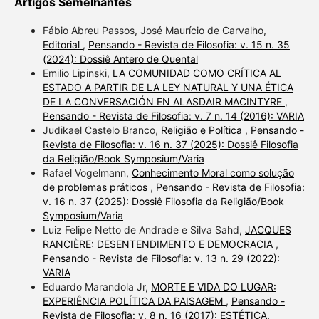
Artigos Semelhantes
Fábio Abreu Passos, José Maurício de Carvalho,
Editorial
,
Pensando - Revista de Filosofia: v. 15 n. 35
(2024): Dossiê Antero de Quental
Emilio Lipinski,
LA COMUNIDAD COMO CRÍTICA AL
ESTADO A PARTIR DE LA LEY NATURAL Y UNA ÉTICA
DE LA CONVERSACIÓN EN ALASDAIR MACINTYRE
,
Pensando - Revista de Filosofia: v. 7 n. 14 (2016): VARIA
Judikael Castelo Branco,
Religião e Política
,
Pensando -
Revista de Filosofia: v. 16 n. 37 (2025): Dossiê Filosofia
da Religião/Book Symposium/Varia
Rafael Vogelmann,
Conhecimento Moral como solução
de problemas práticos
,
Pensando - Revista de Filosofia:
v. 16 n. 37 (2025): Dossiê Filosofia da Religião/Book
Symposium/Varia
Luiz Felipe Netto de Andrade e Silva Sahd,
JACQUES
RANCIÈRE: DESENTENDIMENTO E DEMOCRACIA
,
Pensando - Revista de Filosofia: v. 13 n. 29 (2022):
VARIA
Eduardo Marandola Jr,
MORTE E VIDA DO LUGAR:
EXPERIÊNCIA POLÍTICA DA PAISAGEM
,
Pensando -
Revista de Filosofia: v. 8 n. 16 (2017): ESTÉTICA,