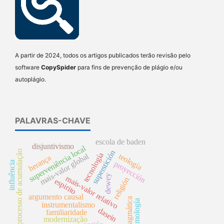
A partir de 2024, todos os artigos publicados terão revisão pelo
software
CopySpider
para fins de prevenção de plágio e/ou
autoplágio.
PALAVRAS-CHAVE
escola de baden
disjuntivismo
superveniência local
processo de acumulação
superstición
tecnología
mais-valor global
teología
herança
proyección
influência
dewey
mais-valor relativo
religión
espirito
argumento causal
pragmática
timología
instrumentalismo
dasein
familiaridade
modernização