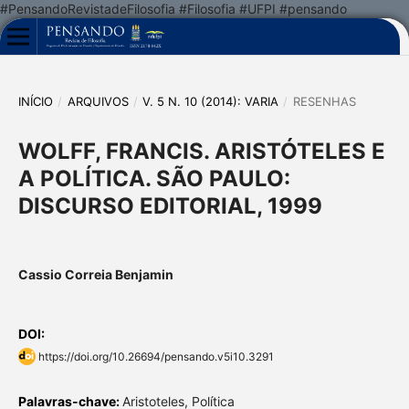
#PensandoRevistadeFilosofia #Filosofia #UFPI #pensando
INÍCIO
/
ARQUIVOS
/
V. 5 N. 10 (2014): VARIA
/
RESENHAS
WOLFF, FRANCIS. ARISTÓTELES E
A POLÍTICA. SÃO PAULO:
DISCURSO EDITORIAL, 1999
Cassio Correia Benjamin
DOI:
https://doi.org/10.26694/pensando.v5i10.3291
Palavras-chave:
Aristoteles, Política