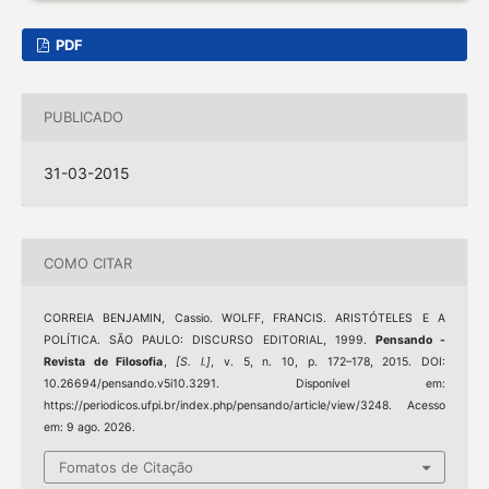
PDF
PUBLICADO
31-03-2015
COMO CITAR
CORREIA BENJAMIN, Cassio. WOLFF, FRANCIS. ARISTÓTELES E A
POLÍTICA. SÃO PAULO: DISCURSO EDITORIAL, 1999.
Pensando -
Revista de Filosofia
,
[S. l.]
, v. 5, n. 10, p. 172–178, 2015. DOI:
10.26694/pensando.v5i10.3291. Disponível em:
https://periodicos.ufpi.br/index.php/pensando/article/view/3248. Acesso
em: 9 ago. 2026.
Fomatos de Citação