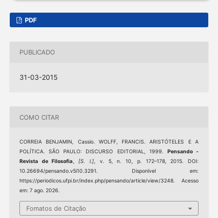
PDF
PUBLICADO
31-03-2015
COMO CITAR
CORREIA BENJAMIN, Cassio. WOLFF, FRANCIS. ARISTÓTELES E A
POLÍTICA. SÃO PAULO: DISCURSO EDITORIAL, 1999.
Pensando -
Revista de Filosofia
,
[S. l.]
, v. 5, n. 10, p. 172–178, 2015. DOI:
10.26694/pensando.v5i10.3291. Disponível em:
https://periodicos.ufpi.br/index.php/pensando/article/view/3248. Acesso
em: 7 ago. 2026.
Fomatos de Citação