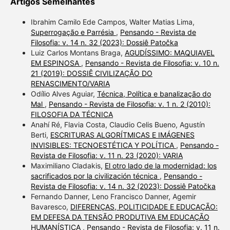
Artigos Semelhantes
Ibrahim Camilo Ede Campos, Walter Matias Lima,
Superrogação e Parrésia
,
Pensando - Revista de
Filosofia: v. 14 n. 32 (2023): Dossiê Patočka
Luiz Carlos Montans Braga,
AGUDÍSSIMO: MAQUIAVEL
EM ESPINOSA
,
Pensando - Revista de Filosofia: v. 10 n.
21 (2019): DOSSIÊ CIVILIZAÇÃO DO
RENASCIMENTO/VARIA
Odílio Alves Aguiar,
Técnica, Política e banalização do
Mal
,
Pensando - Revista de Filosofia: v. 1 n. 2 (2010):
FILOSOFIA DA TÉCNICA
Anahí Ré, Flavia Costa, Claudio Celis Bueno, Agustín
Berti,
ESCRITURAS ALGORÍTMICAS E IMÁGENES
INVISIBLES: TECNOESTÉTICA Y POLÍTICA
,
Pensando -
Revista de Filosofia: v. 11 n. 23 (2020): VARIA
Maximiliano Cladakis,
El otro lado de la modernidad: los
sacrificados por la civilización técnica
,
Pensando -
Revista de Filosofia: v. 14 n. 32 (2023): Dossiê Patočka
Fernando Danner, Leno Francisco Danner, Agemir
Bavaresco,
DIFERENÇAS, POLITICIDADE E EDUCAÇÃO:
EM DEFESA DA TENSÃO PRODUTIVA EM EDUCAÇÃO
HUMANÍSTICA
,
Pensando - Revista de Filosofia: v. 11 n.