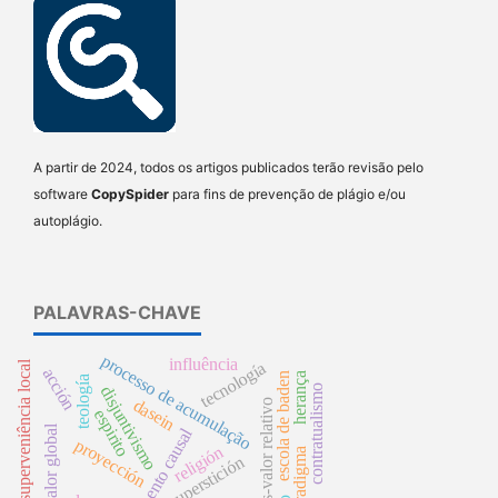
A partir de 2024, todos os artigos publicados terão revisão pelo
software
CopySpider
para fins de prevenção de plágio e/ou
autoplágio.
PALAVRAS-CHAVE
processo de acumulação
influência
superveniência local
tecnología
acción
escola de baden
herança
teología
contratualismo
disjuntivismo
dasein
mais-valor relativo
espirito
mais-valor global
argumento causal
proyección
religión
paradigma
superstición