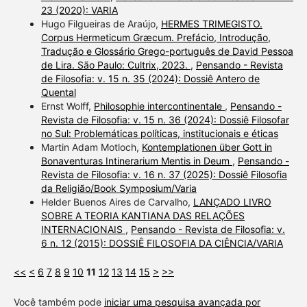
23 (2020): VARIA
Hugo Filgueiras de Araújo,
HERMES TRIMEGISTO.
Corpus Hermeticum Græcum. Prefácio, Introdução,
Tradução e Glossário Grego-português de David Pessoa
de Lira. São Paulo: Cultrix, 2023.
,
Pensando - Revista
de Filosofia: v. 15 n. 35 (2024): Dossiê Antero de
Quental
Ernst Wolff,
Philosophie intercontinentale
,
Pensando -
Revista de Filosofia: v. 15 n. 36 (2024): Dossiê Filosofar
no Sul: Problemáticas políticas, institucionais e éticas
Martin Adam Motloch,
Kontemplationen über Gott in
Bonaventuras Intinerarium Mentis in Deum
,
Pensando -
Revista de Filosofia: v. 16 n. 37 (2025): Dossiê Filosofia
da Religião/Book Symposium/Varia
Helder Buenos Aires de Carvalho,
LANÇADO LIVRO
SOBRE A TEORIA KANTIANA DAS RELAÇÕES
INTERNACIONAIS
,
Pensando - Revista de Filosofia: v.
6 n. 12 (2015): DOSSIÊ FILOSOFIA DA CIÊNCIA/VARIA
<<
<
6
7
8
9
10
11
12
13
14
15
>
>>
Você também pode
iniciar uma pesquisa avançada por