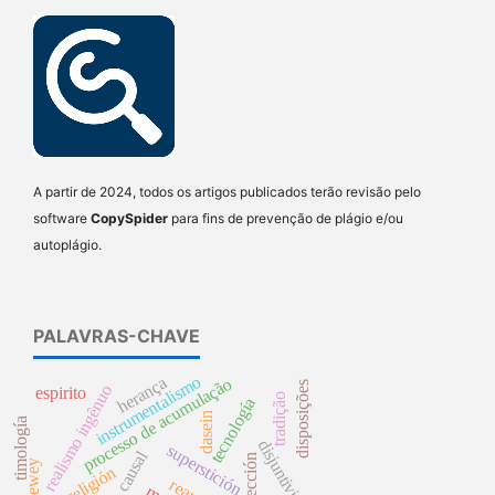
A partir de 2024, todos os artigos publicados terão revisão pelo
software
CopySpider
para fins de prevenção de plágio e/ou
autoplágio.
PALAVRAS-CHAVE
instrumentalismo
herança
processo de acumulação
disposições
realismo ingênuo
espirito
tradição
tecnología
dasein
timología
disjuntivismo
superstición
proyección
dewey
religión