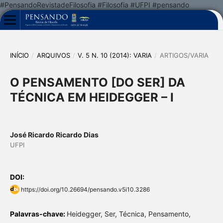
#PensandoRevistadeFilosofia #Filosofia #UFPI #pensando
INÍCIO
/
ARQUIVOS
/
V. 5 N. 10 (2014): VARIA
/
ARTIGOS/VARIA
O PENSAMENTO [DO SER] DA
TÉCNICA EM HEIDEGGER – I
José Ricardo Ricardo Dias
UFPI
DOI:
https://doi.org/10.26694/pensando.v5i10.3286
Palavras-chave:
Heidegger, Ser, Técnica, Pensamento,