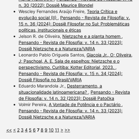
n. 30 (2022): Dossiê Maurice Blondel
Wescley Fernandes Araújo Freire,
Teoria Crítica e
evolução social (II)
,
Pensando - Revista de Filosofia: v.
15 n. 36 (2024): Dossiê Filosofar no Sul: Problemáticas
políticas, institucionais e éticas
Jelson R. de Oliveira,
Nietzsche e a planta homem
,
Pensando - Revista de Filosofia: v. 14 n. 33 (2023):
Dossiê Nietzsche e a Natureza/VARIA
Leonardo Pablo Origuela Santos,
Giacoia Jr., O; Oliveira,
J; Paschoal, A. E. Sala de espelhos: Nietzsche e o
perspectivismo. Curitiba: Kotter Editorial, 2023.
,
Pensando - Revista de Filosofia: v. 15 n. 34 (2024):
Dossiê Filosofia no Brasil/VARIA
Eduardo Marandola Jr.,
Desterramento, a
situacionalidade latinoamericana?
,
Pensando - Revista
de Filosofia: v. 14 n. 32 (2023): Dossiê Patočka
Volmir Pereira,
A Vontade de Potência e o Pactário
,
Pensando - Revista de Filosofia: v. 14 n. 33 (2023):
Dossiê Nietzsche e a Natureza/VARIA
<<
<
2
3
4
5
6
7
8
9
10
11
>
>>