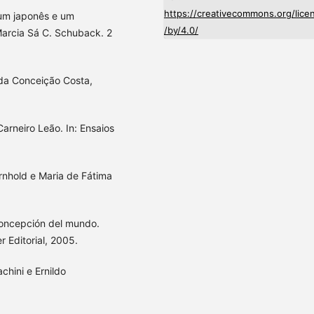
https://creativecommons.org/lice
 um japonês e um
/by/4.0/
Marcia Sá C. Schuback. 2
 da Conceição Costa,
arneiro Leão. In: Ensaios
Arnhold e Maria de Fátima
a concepción del mundo.
 Editorial, 2005.
chini e Ernildo