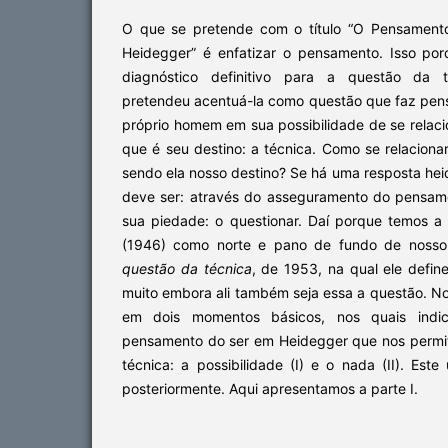
O que se pretende com o título “O Pensament
Heidegger” é enfatizar o pensamento. Isso po
diagnóstico definitivo para a questão da t
pretendeu acentuá-la como questão que faz pens
próprio homem em sua possibilidade de se relaci
que é seu destino: a técnica. Como se relaciona
sendo ela nosso destino? Se há uma resposta he
deve ser: através do asseguramento do pensam
sua piedade: o questionar. Daí porque temos 
(1946) como norte e pano de fundo de nosso
questão da técnica
, de 1953, na qual ele defin
muito embora ali também seja essa a questão. No
em dois momentos básicos, nos quais indi
pensamento do ser em Heidegger que nos permit
técnica: a possibilidade (I) e o nada (II). Este
posteriormente. Aqui apresentamos a parte I.