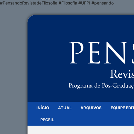
#PensandoRevistadeFilosofia #Filosofia #UFPI #pensando
INÍCIO
ATUAL
ARQUIVOS
EQUIPE EDI
PPGFIL