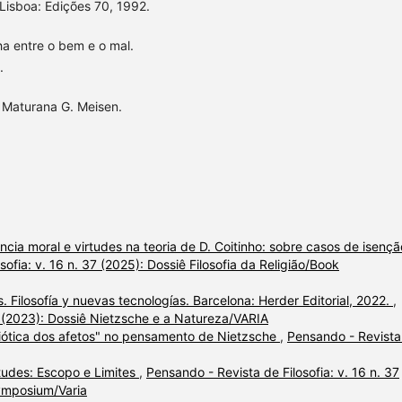
 Lisboa: Edições 70, 1992.
a entre o bem e o mal.
.
a Maturana G. Meisen.
ncia moral e virtudes na teoria de D. Coitinho: sobre casos de isençã
ofia: v. 16 n. 37 (2025): Dossiê Filosofia da Religião/Book
 Filosofía y nuevas tecnologías. Barcelona: Herder Editorial, 2022.
,
3 (2023): Dossiê Nietzsche e a Natureza/VARIA
ótica dos afetos" no pensamento de Nietzsche
,
Pensando - Revista
rtudes: Escopo e Limites
,
Pensando - Revista de Filosofia: v. 16 n. 37
Symposium/Varia