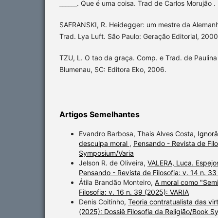
______. Que é uma coisa. Trad de Carlos Morujão .
SAFRANSKI, R. Heidegger: um mestre da Alemanh
Trad. Lya Luft. São Paulo: Geração Editorial, 2000
TZU, L. O tao da graça. Comp. e Trad. de Paulin
Blumenau, SC: Editora Eko, 2006.
Artigos Semelhantes
Evandro Barbosa, Thais Alves Costa,
Ignorâ
desculpa moral
,
Pensando - Revista de Filos
Symposium/Varia
Jelson R. de Oliveira,
VALERA, Luca. Espejos.
Pensando - Revista de Filosofia: v. 14 n. 3
Átila Brandão Monteiro,
A moral como "Semi
Filosofia: v. 16 n. 39 (2025): VARIA
Denis Coitinho,
Teoria contratualista das vi
(2025): Dossiê Filosofia da Religião/Book 