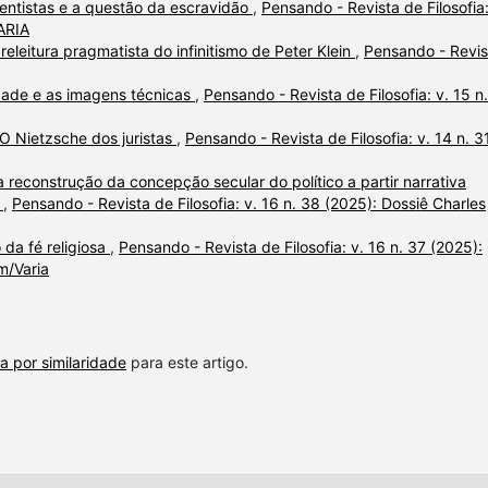
ocentistas e a questão da escravidão
,
Pensando - Revista de Filosofia:
VARIA
eleitura pragmatista do infinitismo de Peter Klein
,
Pensando - Revis
lidade e as imagens técnicas
,
Pensando - Revista de Filosofia: v. 15 n
O Nietzsche dos juristas
,
Pensando - Revista de Filosofia: v. 14 n. 3
 reconstrução da concepção secular do político a partir narrativa
r
,
Pensando - Revista de Filosofia: v. 16 n. 38 (2025): Dossiê Charles
da fé religiosa
,
Pensando - Revista de Filosofia: v. 16 n. 37 (2025):
m/Varia
a por similaridade
para este artigo.