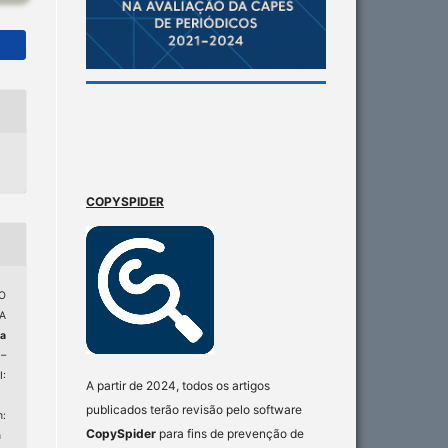
COPYSPIDER
O
A
ta
0–
:
A partir de 2024, todos os artigos
publicados terão revisão pelo software
:
CopySpider
para fins de prevenção de
n