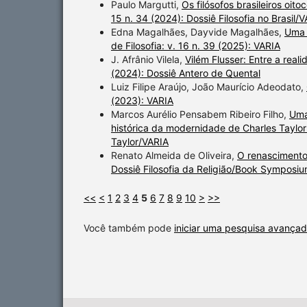
Paulo Margutti,
Os filósofos brasileiros oit
15 n. 34 (2024): Dossiê Filosofia no Brasil/
Edna Magalhães, Dayvide Magalhães,
Uma r
de Filosofia: v. 16 n. 39 (2025): VARIA
J. Afrânio Vilela,
Vilém Flusser: Entre a rea
(2024): Dossiê Antero de Quental
Luiz Filipe Araújo, João Maurício Adeodato,
(2023): VARIA
Marcos Aurélio Pensabem Ribeiro Filho,
Uma
histórica da modernidade de Charles Taylo
Taylor/VARIA
Renato Almeida de Oliveira,
O renascimento 
Dossiê Filosofia da Religião/Book Symposiu
<<
<
1
2
3
4
5
6
7
8
9
10
>
>>
Você também pode
iniciar uma pesquisa avançad