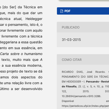
o [do Ser] da Técnica em
PDF
rque, mais do que dar um
écnica atual, Heidegger
ar o pensamento, isto é, o
PUBLICADO
onar livremente com aquilo
r livremente com a técnica
31-03-2015
ideggeriana a essa questão
ento em sua essência, em
a
Carta sobre o humanismo
 texto, muito mais que
A
COMO CITAR
e a sua essência moderna,
sso projeto de texto se dá
RICARDO DIAS, José Ricardo. 
camos dois aspectos do
PENSAMENTO [DO SER] DA TÉCNIC
EM HEIDEGGER – I.
Pensando - Revis
e uma relação livre com a
de Filosofia
,
[S. l.]
, v. 5, n. 10, p. 11
 último a ser desenvolvido
122, 2015. DOI
10.26694/pensando.v5i10.3286.
Disponível em
https://periodicos.ufpi.br/index.php/pe