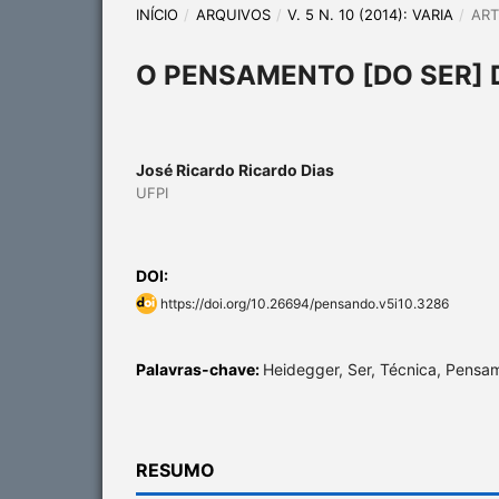
INÍCIO
/
ARQUIVOS
/
V. 5 N. 10 (2014): VARIA
/
ART
O PENSAMENTO [DO SER] D
José Ricardo Ricardo Dias
UFPI
DOI:
https://doi.org/10.26694/pensando.v5i10.3286
Palavras-chave:
Heidegger, Ser, Técnica, Pensam
RESUMO