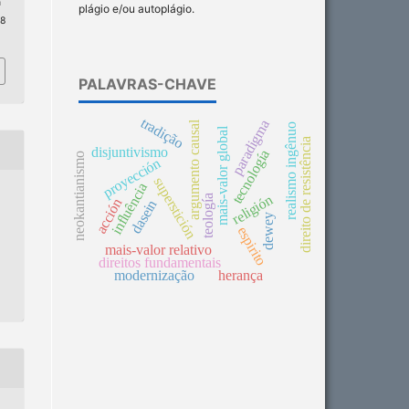
n
plágio e/ou autoplágio.
 8
PALAVRAS-CHAVE
tradição
paradigma
argumento causal
realismo ingênuo
mais-valor global
direito de resistência
disjuntivismo
tecnología
neokantianismo
proyección
superstición
influência
religión
teología
acción
dasein
dewey
espirito
mais-valor relativo
direitos fundamentais
modernização
herança