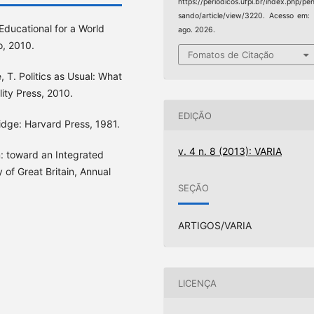
https://periodicos.ufpi.br/index.php/pe
sando/article/view/3220. Acesso em:
Educational for a World
ago. 2026.
o, 2010.
Fomatos de Citação
 T. Politics as Usual: What
ity Press, 2010.
EDIÇÃO
idge: Harvard Press, 1981.
v. 4 n. 8 (2013): VARIA
m: toward an Integrated
 of Great Britain, Annual
SEÇÃO
ARTIGOS/VARIA
LICENÇA