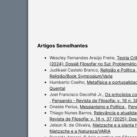
Artigos Semelhantes
Wescley Fernandes Araújo Freire,
Teoria Crí
(2024): Dossiê Filosofar no Sul: Problemática
Judikael Castelo Branco,
Religião e Política
Religião/Book Symposium/Varia
Humberto Coelho,
Metafísica e portugalid
Quental
Joel Francisco Decothé Jr.,
Os princípios c
,
Pensando - Revista de Filosofia: v. 16 n. 
Oneide Perius,
Messianismo e Política
,
Pens
Thiago Nunes Barros,
Relevância e atualida
Revista de Filosofia: v. 16 n. 37 (2025): Do
Jelson R. de Oliveira,
Nietzsche e a plant
Nietzsche e a Natureza/VARIA