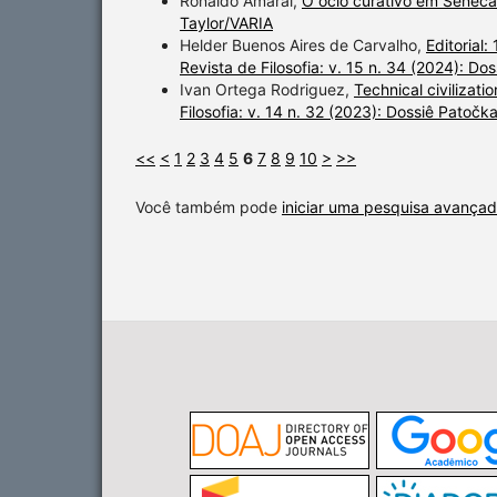
Ronaldo Amaral,
O ócio curativo em Sênec
Taylor/VARIA
Helder Buenos Aires de Carvalho,
Editorial
Revista de Filosofia: v. 15 n. 34 (2024): Dos
Ivan Ortega Rodriguez,
Technical civilizat
Filosofia: v. 14 n. 32 (2023): Dossiê Patočk
<<
<
1
2
3
4
5
6
7
8
9
10
>
>>
Você também pode
iniciar uma pesquisa avançad