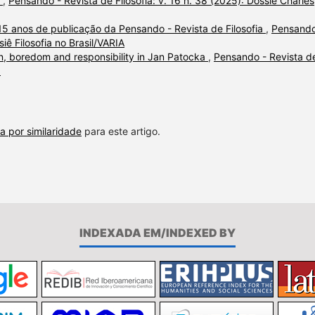
a
,
Pensando - Revista de Filosofia: v. 16 n. 38 (2025): Dossiê Charles
: 15 anos de publicação da Pensando - Revista de Filosofia
,
Pensando
siê Filosofia no Brasil/VARIA
ion, boredom and responsibility in Jan Patocka
,
Pensando - Revista d
a
a por similaridade
para este artigo.
INDEXADA EM/INDEXED BY