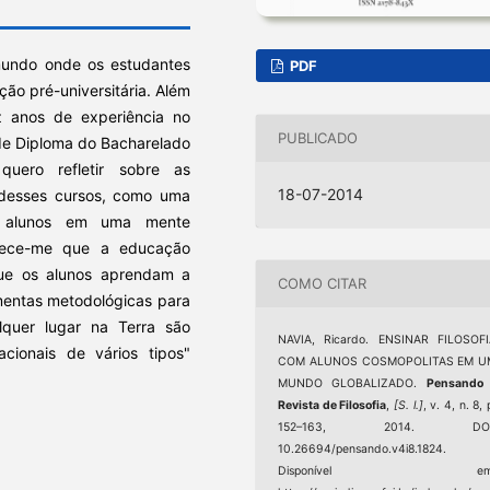
mundo onde os estudantes
PDF
ção pré-universitária. Além
z anos de experiência no
PUBLICADO
de Diploma do Bacharelado
quero refletir sobre as
18-07-2014
s desses cursos, como uma
os alunos em uma mente
rece-me que a educação
que os alunos aprendam a
COMO CITAR
mentas metodológicas para
quer lugar na Terra são
NAVIA, Ricardo. ENSINAR FILOSOFI
acionais de vários tipos"
COM ALUNOS COSMOPOLITAS EM U
MUNDO GLOBALIZADO.
Pensando 
Revista de Filosofia
,
[S. l.]
, v. 4, n. 8, 
152–163, 2014. DOI
10.26694/pensando.v4i8.1824.
Disponível em