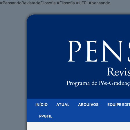
#PensandoRevistadeFilosofia #Filosofia #UFPI #pensando
INÍCIO
ATUAL
ARQUIVOS
EQUIPE EDI
PPGFIL