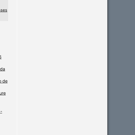
nses
6
 da
o de
ure
-