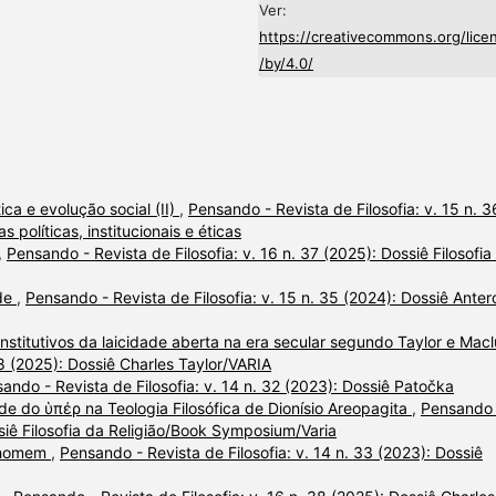
Ver:
https://creativecommons.org/lice
/by/4.0/
tica e evolução social (II)
,
Pensando - Revista de Filosofia: v. 15 n. 3
s políticas, institucionais e éticas
,
Pensando - Revista de Filosofia: v. 16 n. 37 (2025): Dossiê Filosofia
ade
,
Pensando - Revista de Filosofia: v. 15 n. 35 (2024): Dossiê Anter
onstitutivos da laicidade aberta na era secular segundo Taylor e Macl
38 (2025): Dossiê Charles Taylor/VARIA
ando - Revista de Filosofia: v. 14 n. 32 (2023): Dossiê Patočka
de do ὑπέρ na Teologia Filosófica de Dionísio Areopagita
,
Pensando 
ssiê Filosofia da Religião/Book Symposium/Varia
a homem
,
Pensando - Revista de Filosofia: v. 14 n. 33 (2023): Dossiê