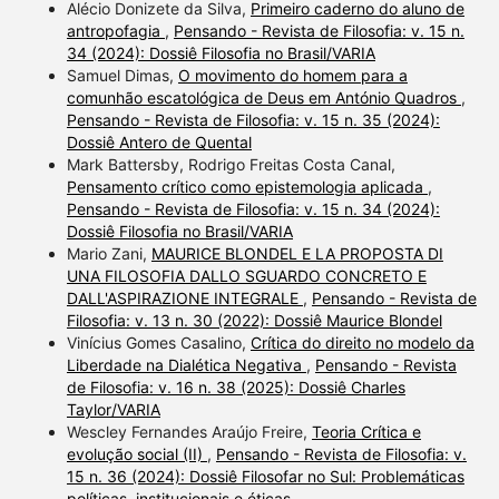
Alécio Donizete da Silva,
Primeiro caderno do aluno de
antropofagia
,
Pensando - Revista de Filosofia: v. 15 n.
34 (2024): Dossiê Filosofia no Brasil/VARIA
Samuel Dimas,
O movimento do homem para a
comunhão escatológica de Deus em António Quadros
,
Pensando - Revista de Filosofia: v. 15 n. 35 (2024):
Dossiê Antero de Quental
Mark Battersby, Rodrigo Freitas Costa Canal,
Pensamento crítico como epistemologia aplicada
,
Pensando - Revista de Filosofia: v. 15 n. 34 (2024):
Dossiê Filosofia no Brasil/VARIA
Mario Zani,
MAURICE BLONDEL E LA PROPOSTA DI
UNA FILOSOFIA DALLO SGUARDO CONCRETO E
DALL'ASPIRAZIONE INTEGRALE
,
Pensando - Revista de
Filosofia: v. 13 n. 30 (2022): Dossiê Maurice Blondel
Vinícius Gomes Casalino,
Crítica do direito no modelo da
Liberdade na Dialética Negativa
,
Pensando - Revista
de Filosofia: v. 16 n. 38 (2025): Dossiê Charles
Taylor/VARIA
Wescley Fernandes Araújo Freire,
Teoria Crítica e
evolução social (II)
,
Pensando - Revista de Filosofia: v.
15 n. 36 (2024): Dossiê Filosofar no Sul: Problemáticas
políticas, institucionais e éticas