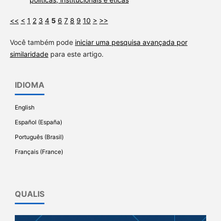
<<
<
1
2
3
4
5
6
7
8
9
10
>
>>
Você também pode
iniciar uma pesquisa avançada por
similaridade
para este artigo.
IDIOMA
English
Español (España)
Português (Brasil)
Français (France)
QUALIS