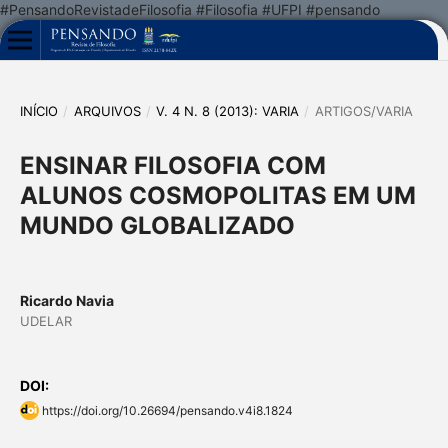
#PensandoRevistadeFilosofia #Filosofia #UFPI #pensando
INÍCIO
/
ARQUIVOS
/
V. 4 N. 8 (2013): VARIA
/
ARTIGOS/VARIA
ENSINAR FILOSOFIA COM
ALUNOS COSMOPOLITAS EM UM
MUNDO GLOBALIZADO
Ricardo Navia
UDELAR
DOI:
https://doi.org/10.26694/pensando.v4i8.1824