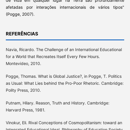
de vida em qualquer lugar na Terra são profundamente
afetadas por interações internacionais de vários tipos"
(Pogge, 2007).
REFERÊNCIAS
Navia, Ricardo. The Challenge of an International Educational
for a World that Recreates Itself Every Few Hours.
Montevideo, 2010.
Pogge, Thomas. What is Global Justice?, in Pogge, T. Politics
as Usual: What Lies behind the Pro-Poor Rhetoric. Cambridge:
Polity Press, 2010.
Putnam, Hilary. Reason, Truth and History. Cambridge:
Harvard Press, 1981.
Vinokur, Eli. Rival Conceptions of Cosmopolitanism: toward an
Integrated Educational Ideal, Philosophy of Education Society