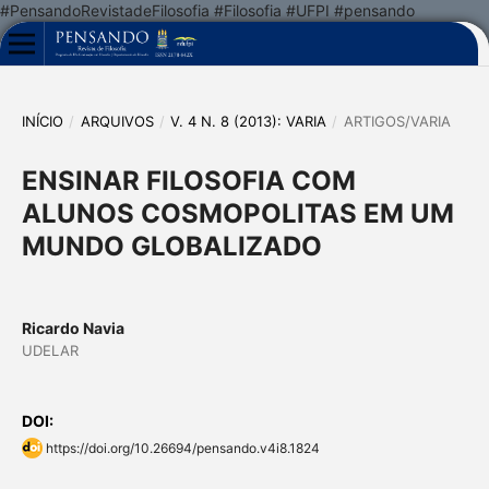
#PensandoRevistadeFilosofia #Filosofia #UFPI #pensando
INÍCIO
/
ARQUIVOS
/
V. 4 N. 8 (2013): VARIA
/
ARTIGOS/VARIA
ENSINAR FILOSOFIA COM
ALUNOS COSMOPOLITAS EM UM
MUNDO GLOBALIZADO
Ricardo Navia
UDELAR
DOI:
https://doi.org/10.26694/pensando.v4i8.1824