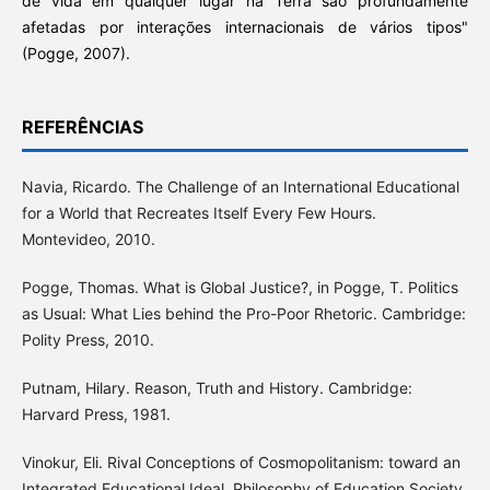
de vida em qualquer lugar na Terra são profundamente
afetadas por interações internacionais de vários tipos"
(Pogge, 2007).
REFERÊNCIAS
Navia, Ricardo. The Challenge of an International Educational
for a World that Recreates Itself Every Few Hours.
Montevideo, 2010.
Pogge, Thomas. What is Global Justice?, in Pogge, T. Politics
as Usual: What Lies behind the Pro-Poor Rhetoric. Cambridge:
Polity Press, 2010.
Putnam, Hilary. Reason, Truth and History. Cambridge:
Harvard Press, 1981.
Vinokur, Eli. Rival Conceptions of Cosmopolitanism: toward an
Integrated Educational Ideal, Philosophy of Education Society