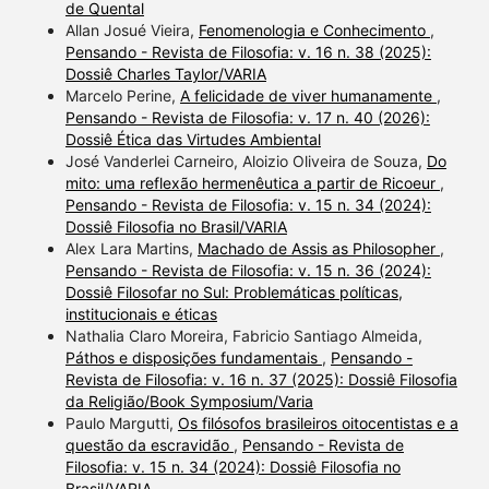
de Quental
Allan Josué Vieira,
Fenomenologia e Conhecimento
,
Pensando - Revista de Filosofia: v. 16 n. 38 (2025):
Dossiê Charles Taylor/VARIA
Marcelo Perine,
A felicidade de viver humanamente
,
Pensando - Revista de Filosofia: v. 17 n. 40 (2026):
Dossiê Ética das Virtudes Ambiental
José Vanderlei Carneiro, Aloizio Oliveira de Souza,
Do
mito: uma reflexão hermenêutica a partir de Ricoeur
,
Pensando - Revista de Filosofia: v. 15 n. 34 (2024):
Dossiê Filosofia no Brasil/VARIA
Alex Lara Martins,
Machado de Assis as Philosopher
,
Pensando - Revista de Filosofia: v. 15 n. 36 (2024):
Dossiê Filosofar no Sul: Problemáticas políticas,
institucionais e éticas
Nathalia Claro Moreira, Fabricio Santiago Almeida,
Páthos e disposições fundamentais
,
Pensando -
Revista de Filosofia: v. 16 n. 37 (2025): Dossiê Filosofia
da Religião/Book Symposium/Varia
Paulo Margutti,
Os filósofos brasileiros oitocentistas e a
questão da escravidão
,
Pensando - Revista de
Filosofia: v. 15 n. 34 (2024): Dossiê Filosofia no
Brasil/VARIA