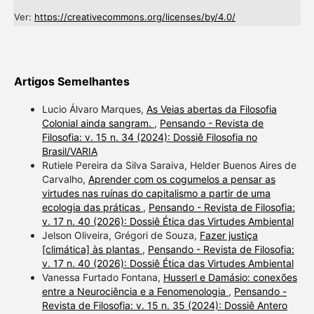
Ver:
https://creativecommons.org/licenses/by/4.0/
Artigos Semelhantes
Lucio Álvaro Marques,
As Veias abertas da Filosofia
Colonial ainda sangram.
,
Pensando - Revista de
Filosofia: v. 15 n. 34 (2024): Dossiê Filosofia no
Brasil/VARIA
Rutiele Pereira da Silva Saraiva, Helder Buenos Aires de
Carvalho,
Aprender com os cogumelos a pensar as
virtudes nas ruínas do capitalismo a partir de uma
ecologia das práticas
,
Pensando - Revista de Filosofia:
v. 17 n. 40 (2026): Dossiê Ética das Virtudes Ambiental
Jelson Oliveira, Grégori de Souza,
Fazer justiça
[climática] às plantas
,
Pensando - Revista de Filosofia:
v. 17 n. 40 (2026): Dossiê Ética das Virtudes Ambiental
Vanessa Furtado Fontana,
Husserl e Damásio: conexões
entre a Neurociência e a Fenomenologia
,
Pensando -
Revista de Filosofia: v. 15 n. 35 (2024): Dossiê Antero