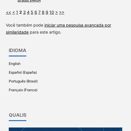
<<
<
1
2
3
4
5
6
7
8
9
10
>
>>
Você também pode
iniciar uma pesquisa avançada por
similaridade
para este artigo.
IDIOMA
English
Español (España)
Português (Brasil)
Français (France)
QUALIS