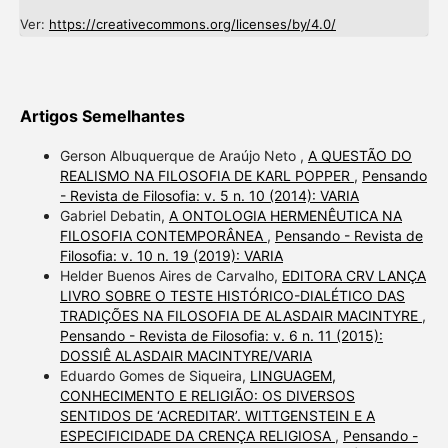
Ver:
https://creativecommons.org/licenses/by/4.0/
Artigos Semelhantes
Gerson Albuquerque de Araújo Neto ,
A QUESTÃO DO
REALISMO NA FILOSOFIA DE KARL POPPER
,
Pensando
- Revista de Filosofia: v. 5 n. 10 (2014): VARIA
Gabriel Debatin,
A ONTOLOGIA HERMENÊUTICA NA
FILOSOFIA CONTEMPORÂNEA
,
Pensando - Revista de
Filosofia: v. 10 n. 19 (2019): VARIA
Helder Buenos Aires de Carvalho,
EDITORA CRV LANÇA
LIVRO SOBRE O TESTE HISTÓRICO-DIALÉTICO DAS
TRADIÇÕES NA FILOSOFIA DE ALASDAIR MACINTYRE
,
Pensando - Revista de Filosofia: v. 6 n. 11 (2015):
DOSSIÊ ALASDAIR MACINTYRE/VARIA
Eduardo Gomes de Siqueira,
LINGUAGEM,
CONHECIMENTO E RELIGIÃO: OS DIVERSOS
SENTIDOS DE ‘ACREDITAR’. WITTGENSTEIN E A
ESPECIFICIDADE DA CRENÇA RELIGIOSA
,
Pensando -