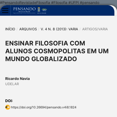
#PensandoRevistadeFilosofia #Filosofia #UFPI #pensando
INÍCIO
/
ARQUIVOS
/
V. 4 N. 8 (2013): VARIA
/
ARTIGOS/VARIA
ENSINAR FILOSOFIA COM
ALUNOS COSMOPOLITAS EM UM
MUNDO GLOBALIZADO
Ricardo Navia
UDELAR
DOI:
https://doi.org/10.26694/pensando.v4i8.1824