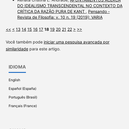
DO IDEALISMO TRANSCENDENTAL NO CONTEXTO DA
CRÍTICA DA RAZÃO PURA DE KANT
,
Pensando -
Revista de Filosofia: v. 10 n. 19 (2019): VARIA
<<
<
13
14
15
16
17
18
19
20
21
22
>
>>
Você também pode
iniciar uma pesquisa avançada por
similaridade
para este artigo.
IDIOMA
English
Español (España)
Português (Brasil)
Français (France)