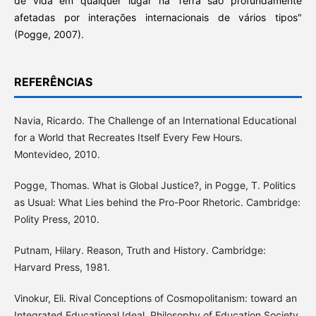
de vida em qualquer lugar na Terra são profundamente
afetadas por interações internacionais de vários tipos"
(Pogge, 2007).
REFERÊNCIAS
Navia, Ricardo. The Challenge of an International Educational
for a World that Recreates Itself Every Few Hours.
Montevideo, 2010.
Pogge, Thomas. What is Global Justice?, in Pogge, T. Politics
as Usual: What Lies behind the Pro-Poor Rhetoric. Cambridge:
Polity Press, 2010.
Putnam, Hilary. Reason, Truth and History. Cambridge:
Harvard Press, 1981.
Vinokur, Eli. Rival Conceptions of Cosmopolitanism: toward an
Integrated Educational Ideal, Philosophy of Education Society