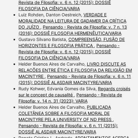
Revista de Filosofia: v. 6 n. 12 (2015): DOSSIÊ
FILOSOFIA DA CIÊNCIA/VARIA
Luiz Rohden, Danton Oestreich,
VERDADE E
MORALIDADE NA LEITURA DE GADAMER DA CRÍTICA
DO JUÍZO
,
Pensando - Revista de Filosofia: v. 7 n. 13
(2016): DOSSIÊ FILOSOFIA HERMENÊUTICA/VARIA
Gustavo Silvano Batista,
COMPREENSÃO, FUSÃO DE
HORIZONTES E FILOSOFIA PRÁTICA
,
Pensando -
Revista de Filosofia: v. 6 n. 12 (2015): DOSSIÊ
FILOSOFIA DA CIÊNCIA/VARIA
Helder Buenos Aires de Carvalho,
LIVRO DISCUTE AS
RELAÇÕES ENTRE ÉTICA E FILOSOFIA DA RELIGIÃO EM
MACINTYRE
,
Pensando - Revista de Filosofia: v. 6 n. 11
(2015): DOSSIÊ ALASDAIR MACINTYRE/VARIA
Rudy Kohwer, Edvania Gomes da Silva,
Regards croisés
sur le concept de causalité
,
Pensando - Revista de
Filosofia: v. 14 n. 31 (2023): VARIA
Helder Buenos Aires de Carvalho,
PUBLICADA
COLETÂNEA SOBRE A FILOSOFIA MORAL DE
MACINTYRE PELA UNIVERSITY OF ND PRESS
,
Pensando - Revista de Filosofia: v. 6 n. 11 (2015):
DOSSIÊ ALASDAIR MACINTYRE/VARIA
Renata Cristina L. Andrade,
APONTAMENTOS ACERCA