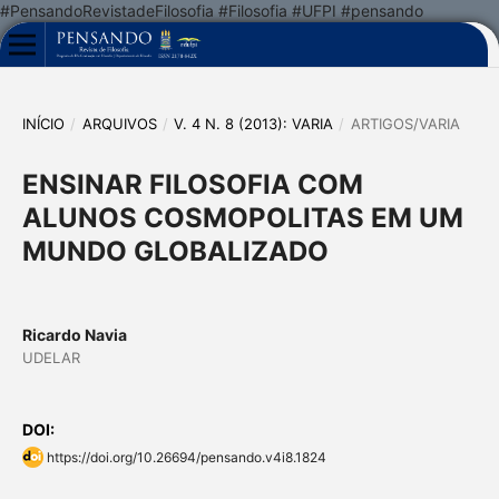
#PensandoRevistadeFilosofia #Filosofia #UFPI #pensando
INÍCIO
/
ARQUIVOS
/
V. 4 N. 8 (2013): VARIA
/
ARTIGOS/VARIA
ENSINAR FILOSOFIA COM
ALUNOS COSMOPOLITAS EM UM
MUNDO GLOBALIZADO
Ricardo Navia
UDELAR
DOI:
https://doi.org/10.26694/pensando.v4i8.1824