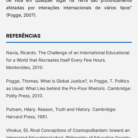
de vida em qualquer lugar na Terra são profundamente
afetadas por interações internacionais de vários tipos"
(Pogge, 2007).
REFERÊNCIAS
Navia, Ricardo. The Challenge of an International Educational
for a World that Recreates Itself Every Few Hours.
Montevideo, 2010.
Pogge, Thomas. What is Global Justice?, in Pogge, T. Politics
as Usual: What Lies behind the Pro-Poor Rhetoric. Cambridge:
Polity Press, 2010.
Putnam, Hilary. Reason, Truth and History. Cambridge:
Harvard Press, 1981.
Vinokur, Eli. Rival Conceptions of Cosmopolitanism: toward an
Integrated Educational Ideal, Philosophy of Education Society