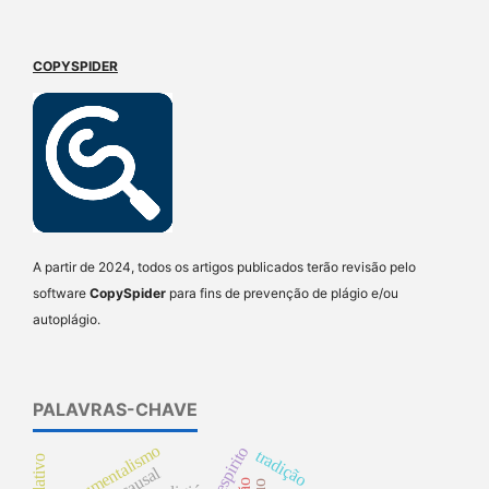
COPYSPIDER
A partir de 2024, todos os artigos publicados terão revisão pelo
software
CopySpider
para fins de prevenção de plágio e/ou
autoplágio.
PALAVRAS-CHAVE
instrumentalismo
espirito
tradição