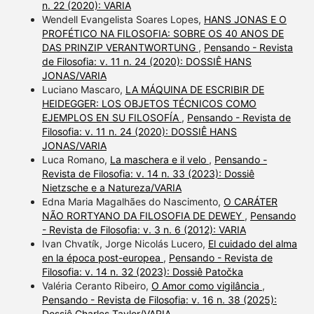
n. 22 (2020): VARIA
Wendell Evangelista Soares Lopes,
HANS JONAS E O
PROFÉTICO NA FILOSOFIA: SOBRE OS 40 ANOS DE
DAS PRINZIP VERANTWORTUNG
,
Pensando - Revista
de Filosofia: v. 11 n. 24 (2020): DOSSIÊ HANS
JONAS/VARIA
Luciano Mascaro,
LA MÁQUINA DE ESCRIBIR DE
HEIDEGGER: LOS OBJETOS TÉCNICOS COMO
EJEMPLOS EN SU FILOSOFÍA
,
Pensando - Revista de
Filosofia: v. 11 n. 24 (2020): DOSSIÊ HANS
JONAS/VARIA
Luca Romano,
La maschera e il velo
,
Pensando -
Revista de Filosofia: v. 14 n. 33 (2023): Dossiê
Nietzsche e a Natureza/VARIA
Edna Maria Magalhães do Nascimento,
O CARÁTER
NÃO RORTYANO DA FILOSOFIA DE DEWEY
,
Pensando
- Revista de Filosofia: v. 3 n. 6 (2012): VARIA
Ivan Chvatík, Jorge Nicolás Lucero,
El cuidado del alma
en la época post-europea
,
Pensando - Revista de
Filosofia: v. 14 n. 32 (2023): Dossiê Patočka
Valéria Ceranto Ribeiro,
O Amor como vigilância
,
Pensando - Revista de Filosofia: v. 16 n. 38 (2025):
Dossiê Charles Taylor/VARIA