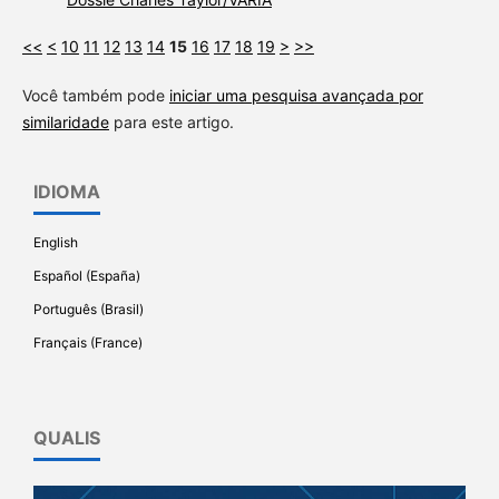
<<
<
10
11
12
13
14
15
16
17
18
19
>
>>
Você também pode
iniciar uma pesquisa avançada por
similaridade
para este artigo.
IDIOMA
English
Español (España)
Português (Brasil)
Français (France)
QUALIS