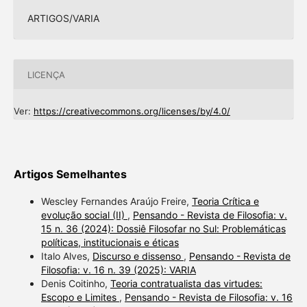
ARTIGOS/VARIA
LICENÇA
Ver:
https://creativecommons.org/licenses/by/4.0/
Artigos Semelhantes
Wescley Fernandes Araújo Freire,
Teoria Crítica e
evolução social (II)
,
Pensando - Revista de Filosofia: v.
15 n. 36 (2024): Dossiê Filosofar no Sul: Problemáticas
políticas, institucionais e éticas
Italo Alves,
Discurso e dissenso
,
Pensando - Revista de
Filosofia: v. 16 n. 39 (2025): VARIA
Denis Coitinho,
Teoria contratualista das virtudes:
Escopo e Limites
,
Pensando - Revista de Filosofia: v. 16