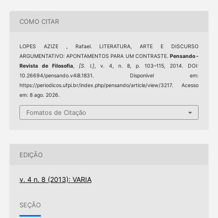
COMO CITAR
LOPES AZIZE , Rafael. LITERATURA, ARTE E DISCURSO
ARGUMENTATIVO: APONTAMENTOS PARA UM CONTRASTE.
Pensando -
Revista de Filosofia
,
[S. l.]
, v. 4, n. 8, p. 103–115, 2014. DOI:
10.26694/pensando.v4i8.1831. Disponível em:
https://periodicos.ufpi.br/index.php/pensando/article/view/3217. Acesso
em: 8 ago. 2026.
Fomatos de Citação
EDIÇÃO
v. 4 n. 8 (2013): VARIA
SEÇÃO