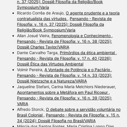
n. 37 (2025): Dossiê Filosofia da Religião/Book
Symposium/Varia
Ricardo Corrêa de Araujo,
O agente prudente e a teoria
contratualista das virtudes
,
Pensando - Revista de
Filosofia: v. 16 n. 37 (2025): Dossiê Filosofia da
Religião/Book Symposium/Varia
Allan Josué Vieira,
Fenomenologia e Conhecimento
,
Pensando - Revista de Filosofia: v. 16 n. 38 (2025):
Dossiê Charles Taylor/VARIA
Dante Carvalho Targa,
Primórdios da ética ambiental
,
Pensando - Revista de Filosofia: v. 17 n. 40 (2026):
Dossiê Ética das Virtudes Ambiental
Volmir Pereira,
A Vontade de Potência e o Pactário
,
Pensando - Revista de Filosofia: v. 14 n. 33 (2023):
Dossiê Nietzsche e a Natureza/VARIA
Jaqueline Stefani, Carina Maria Melchiors Niederauer,
Apontamentos sobre a Metáfora em Paul Ricoeur
,
Pensando - Revista de Filosofia: v. 16 n. 39 (2025):
VARIA
Alfredo Storck,
O debate sobre a servidão voluntária no
Brasil Colonial
,
Pensando - Revista de Filosofia: v. 15 n.
34 (2024): Dossiê Filosofia no Brasil/VARIA
Márcia dos Santos Fontes, Maria Cristina Longo Dias,