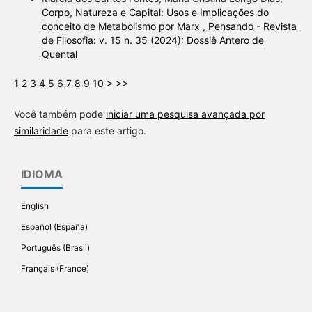
Corpo, Natureza e Capital: Usos e Implicações do
conceito de Metabolismo por Marx
,
Pensando - Revista
de Filosofia: v. 15 n. 35 (2024): Dossiê Antero de
Quental
1
2
3
4
5
6
7
8
9
10
>
>>
Você também pode
iniciar uma pesquisa avançada por
similaridade
para este artigo.
IDIOMA
English
Español (España)
Português (Brasil)
Français (France)