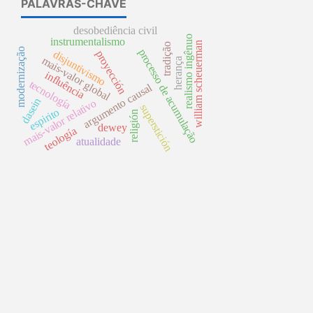
PALAVRAS-CHAVE
desobediência civil
realismo ingênuo
instrumentalismo
william scheuerman
tradição
modernização
processo de acumulação
proyección
disjuntivismo
mais-valor global
herança
influência
tecnología
argumento causal
dasein
mais-valor relativo
superstición
espirito
religión
dewey
teología
atualidade