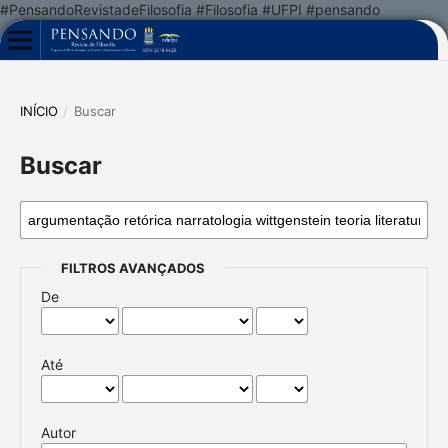
#PensandoRevistadeFilosofia #Filosofia #UFPI #pensando
INÍCIO
/
Buscar
Buscar
FILTROS AVANÇADOS
De
Até
Autor