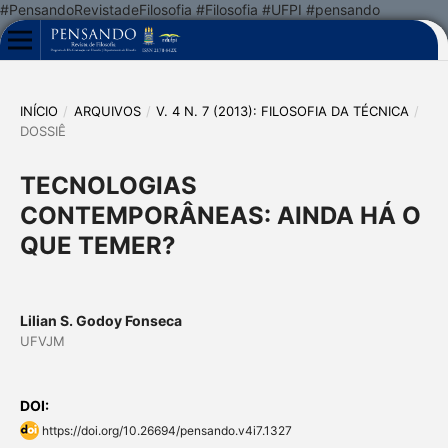
#PensandoRevistadeFilosofia #Filosofia #UFPI #pensando
INÍCIO
/
ARQUIVOS
/
V. 4 N. 7 (2013): FILOSOFIA DA TÉCNICA
/
DOSSIÊ
TECNOLOGIAS
CONTEMPORÂNEAS: AINDA HÁ O
QUE TEMER?
Lilian S. Godoy Fonseca
UFVJM
DOI:
https://doi.org/10.26694/pensando.v4i7.1327