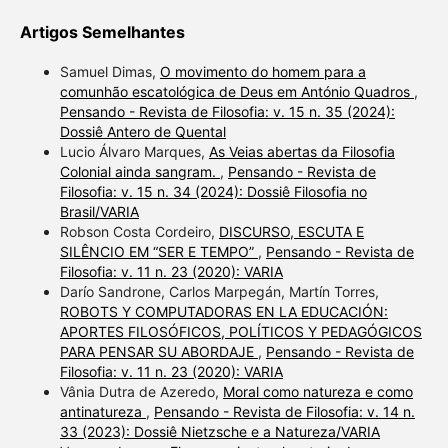
Artigos Semelhantes
Samuel Dimas,
O movimento do homem para a
comunhão escatológica de Deus em António Quadros
,
Pensando - Revista de Filosofia: v. 15 n. 35 (2024):
Dossiê Antero de Quental
Lucio Álvaro Marques,
As Veias abertas da Filosofia
Colonial ainda sangram.
,
Pensando - Revista de
Filosofia: v. 15 n. 34 (2024): Dossiê Filosofia no
Brasil/VARIA
Robson Costa Cordeiro,
DISCURSO, ESCUTA E
SILÊNCIO EM “SER E TEMPO”
,
Pensando - Revista de
Filosofia: v. 11 n. 23 (2020): VARIA
Darío Sandrone, Carlos Marpegán, Martín Torres,
ROBOTS Y COMPUTADORAS EN LA EDUCACIÓN:
APORTES FILOSÓFICOS, POLÍTICOS Y PEDAGÓGICOS
PARA PENSAR SU ABORDAJE
,
Pensando - Revista de
Filosofia: v. 11 n. 23 (2020): VARIA
Vânia Dutra de Azeredo,
Moral como natureza e como
antinatureza
,
Pensando - Revista de Filosofia: v. 14 n.
33 (2023): Dossiê Nietzsche e a Natureza/VARIA