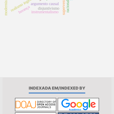
modernização
realismo ingênuo
argumento causal
herança
disjuntivismo
instrumentalismo
INDEXADA EM/INDEXED BY