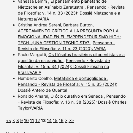
Vanessa Lemm ,
El pensamiento planetario de
Nietzsche en Así hablo Zaratustra
,
Pensando - Revista
de Filosofia: v. 14 n. 33 (2023): Dossiê Nietzsche e a
Natureza/VARIA
Cristina Andrea Sereni, Barbara Burton,
ACERCAMIENTO CRÍTICO A LA PREGUNTA POR LA
EMOCIONALIDAD EN EL EMPRENDEDURISMO HIGH-
TECH. ¿UNA GESTIÓN TECNICISTA?
,
Pensando -
Revista de Filosofia: v. 11 n. 23 (2020): VARIA
Paulo Margutti,
Os filósofos brasileiros oitocentistas e a
questão da escravidão
,
Pensando - Revista de
Filosofia: v. 15 n. 34 (2024): Dossiê Filosofia no
Brasil/VARIA
Humberto Coelho,
Metafísica e portugalidade
,
Pensando - Revista de Filosofia: v. 15 n. 35 (2024):
Dossiê Antero de Quental
Ronaldo Amaral,
O ócio curativo em Sêneca
,
Pensando
- Revista de Filosofia: v. 16 n. 38 (2025): Dossiê Charles
Taylor/VARIA
<<
<
8
9
10
11
12
13
14
15
16
>
>>