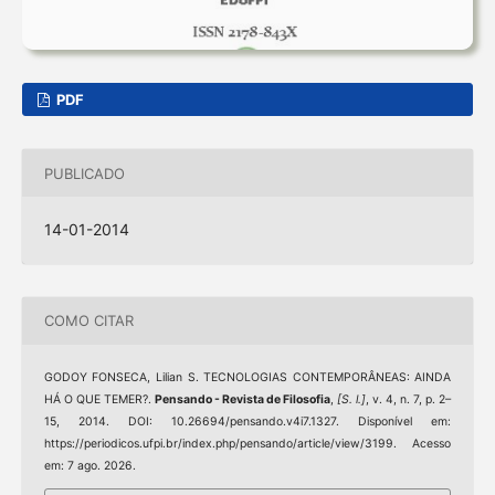
PDF
PUBLICADO
14-01-2014
COMO CITAR
GODOY FONSECA, Lilian S. TECNOLOGIAS CONTEMPORÂNEAS: AINDA
HÁ O QUE TEMER?.
Pensando - Revista de Filosofia
,
[S. l.]
, v. 4, n. 7, p. 2–
15, 2014. DOI: 10.26694/pensando.v4i7.1327. Disponível em:
https://periodicos.ufpi.br/index.php/pensando/article/view/3199. Acesso
em: 7 ago. 2026.