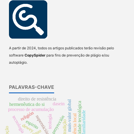
A partir de 2024, todos os artigos publicados terão revisão pelo
software
CopySpider
para fins de prevenção de plágio e/ou
autoplágio.
PALAVRAS-CHAVE
direito de resistência
mais-valor global
racionalidade tecnológica
dasein
hermenêutica do si
processo de acumulação
religión
familiaridade
superveniência local
superstición
teología
proyección
tecnología
espirito
tradição
dewey