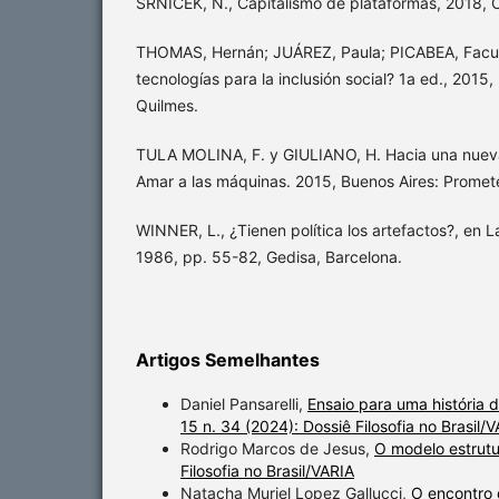
SRNICEK, N., Capitalismo de plataformas, 2018, 
THOMAS, Hernán; JUÁREZ, Paula; PICABEA, Facun
tecnologías para la inclusión social? 1a ed., 2015
Quilmes.
TULA MOLINA, F. y GIULIANO, H. Hacia una nueva 
Amar a las máquinas. 2015, Buenos Aires: Promet
WINNER, L., ¿Tienen política los artefactos?, en La
1986, pp. 55-82, Gedisa, Barcelona.
Artigos Semelhantes
Daniel Pansarelli,
Ensaio para uma história d
15 n. 34 (2024): Dossiê Filosofia no Brasil/
Rodrigo Marcos de Jesus,
O modelo estrutu
Filosofia no Brasil/VARIA
Natacha Muriel Lopez Gallucci,
O encontro 