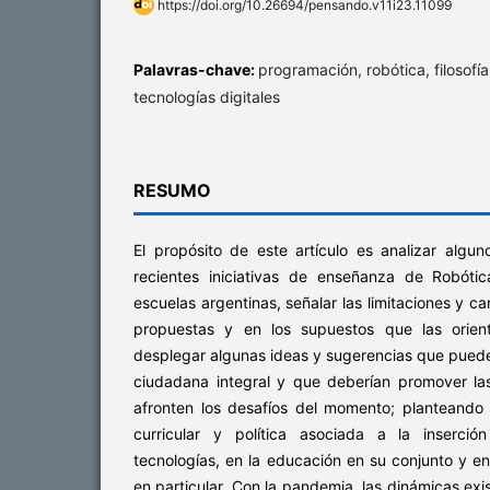
https://doi.org/10.26694/pensando.v11i23.11099
Palavras-chave:
programación, robótica, filosofí
tecnologías digitales
RESUMO
El propósito de este artículo es analizar algu
recientes iniciativas de enseñanza de Robóti
escuelas argentinas, señalar las limitaciones y c
propuestas y en los supuestos que las orient
desplegar algunas ideas y sugerencias que pueden
ciudadana integral y que deberían promover las
afronten los desafíos del momento; planteando
curricular y política asociada a la inserci
tecnologías, en la educación en su conjunto y e
en particular. Con la pandemia, las dinámicas exi