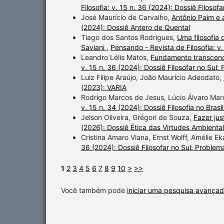
Filosofia: v. 15 n. 36 (2024): Dossiê Filosofa
José Maurício de Carvalho,
Antônio Paim e a
(2024): Dossiê Antero de Quental
Tiago dos Santos Rodrigues,
Uma filosofia
Saviani
,
Pensando - Revista de Filosofia: v
Leandro Lélis Matos,
Fundamento transcend
v. 15 n. 36 (2024): Dossiê Filosofar no Sul: P
Luiz Filipe Araújo, João Maurício Adeodato,
(2023): VARIA
Rodrigo Marcos de Jesus, Lúcio Álvaro Ma
v. 15 n. 34 (2024): Dossiê Filosofia no Brasi
Jelson Oliveira, Grégori de Souza,
Fazer jus
(2026): Dossiê Ética das Virtudes Ambiental
Cristina Amaro Viana, Ernst Wolff, Amélie Ek
36 (2024): Dossiê Filosofar no Sul: Problemát
1
2
3
4
5
6
7
8
9
10
>
>>
Você também pode
iniciar uma pesquisa avançad