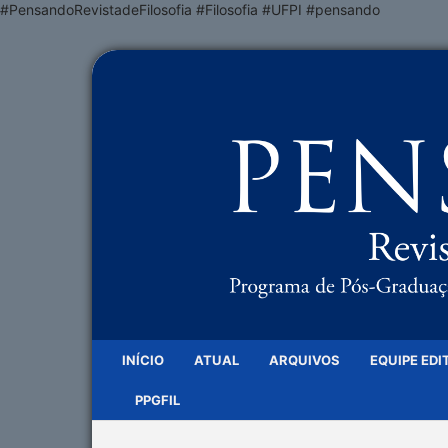
#PensandoRevistadeFilosofia #Filosofia #UFPI #pensando
INÍCIO
ATUAL
ARQUIVOS
EQUIPE EDI
PPGFIL