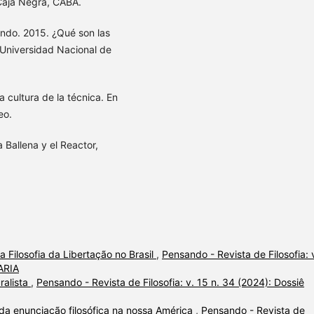
Caja Negra, CABA.
do. 2015. ¿Qué son las
, Universidad Nacional de
cultura de la técnica. En
eo.
 Ballena y el Reactor,
a Filosofia da Libertação no Brasil
,
Pensando - Revista de Filosofia: 
VARIA
ralista
,
Pensando - Revista de Filosofia: v. 15 n. 34 (2024): Dossiê
da enunciação filosófica na nossa América
,
Pensando - Revista de