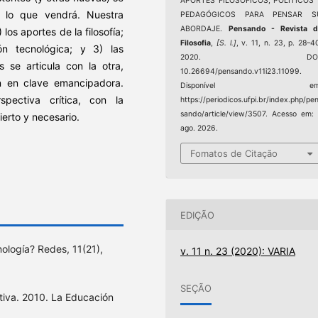
APORTES FILOSÓFICOS, POLÍTICOS 
 lo que vendrá. Nuestra
PEDAGÓGICOS PARA PENSAR S
ABORDAJE.
Pensando - Revista d
los aportes de la filosofía;
Filosofia
,
[S. l.]
, v. 11, n. 23, p. 28–4
ón tecnológica; y 3) las
2020. DOI
 se articula con la otra,
10.26694/pensando.v11i23.11099.
n en clave emancipadora.
Disponível em
pectiva crítica, con la
https://periodicos.ufpi.br/index.php/pe
sando/article/view/3507. Acesso em:
erto y necesario.
ago. 2026.
Fomatos de Citação
EDIÇÃO
ología? Redes, 11(21),
v. 11 n. 23 (2020): VARIA
SEÇÃO
ativa. 2010. La Educación