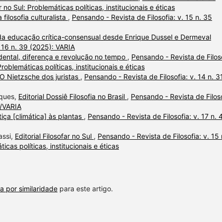
r no Sul: Problemáticas políticas, institucionais e éticas
 filosofia culturalista
,
Pensando - Revista de Filosofia: v. 15 n. 35
 da educação crítica-consensual desde Enrique Dussel e Dermeval
. 16 n. 39 (2025): VARIA
ental, diferença e revolução no tempo
,
Pensando - Revista de Filoso
roblemáticas políticas, institucionais e éticas
O Nietzsche dos juristas
,
Pensando - Revista de Filosofia: v. 14 n. 3
rques,
Editorial Dossiê Filosofia no Brasil
,
Pensando - Revista de Filoso
l/VARIA
tiça [climática] às plantas
,
Pensando - Revista de Filosofia: v. 17 n. 
assi,
Editorial Filosofar no Sul
,
Pensando - Revista de Filosofia: v. 15 
icas políticas, institucionais e éticas
a por similaridade
para este artigo.