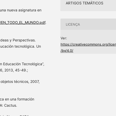
ARTIGOS TEMÁTICOS
 una nueva asignatura en
010/EN_TODO_EL_MUNDO.pdf
.
LICENÇA
Ver:
deas y Perspectivas.
https://creativecommons.org/lice
ducación tecnológica. Un
/by/4.0/
n Educación Tecnológica”,
 6, 2013, 45-49.;
objetos técnicos, 2007,
ica en una formación
A: Cactus.