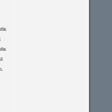
fia:
1
fia:
40
n.