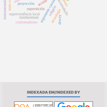
instrumentalismo
argumento causal
acción
proyección
religión
superstición
tecnología
superveniência local
dewey
familiaridade
contratualismo
INDEXADA EM/INDEXED BY