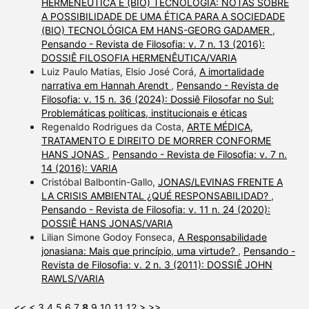
HERMENÊUTICA E (BIO) TECNOLOGIA: NOTAS SOBRE
A POSSIBILIDADE DE UMA ÉTICA PARA A SOCIEDADE
(BIO) TECNOLÓGICA EM HANS-GEORG GADAMER
,
Pensando - Revista de Filosofia: v. 7 n. 13 (2016):
DOSSIÊ FILOSOFIA HERMENÊUTICA/VARIA
Luiz Paulo Matias, Elsio José Corá,
A imortalidade
narrativa em Hannah Arendt
,
Pensando - Revista de
Filosofia: v. 15 n. 36 (2024): Dossiê Filosofar no Sul:
Problemáticas políticas, institucionais e éticas
Regenaldo Rodrigues da Costa,
ARTE MÉDICA,
TRATAMENTO E DIREITO DE MORRER CONFORME
HANS JONAS
,
Pensando - Revista de Filosofia: v. 7 n.
14 (2016): VARIA
Cristóbal Balbontin-Gallo,
JONAS/LEVINAS FRENTE A
LA CRISIS AMBIENTAL ¿QUÉ RESPONSABILIDAD?
,
Pensando - Revista de Filosofia: v. 11 n. 24 (2020):
DOSSIÊ HANS JONAS/VARIA
Lilian Simone Godoy Fonseca,
A Responsabilidade
jonasiana: Mais que princípio, uma virtude?
,
Pensando -
Revista de Filosofia: v. 2 n. 3 (2011): DOSSIÊ JOHN
RAWLS/VARIA
<<
<
3
4
5
6
7
8
9
10
11
12
>
>>