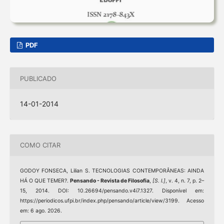
PDF
PUBLICADO
14-01-2014
COMO CITAR
GODOY FONSECA, Lilian S. TECNOLOGIAS CONTEMPORÂNEAS: AINDA
HÁ O QUE TEMER?.
Pensando - Revista de Filosofia
,
[S. l.]
, v. 4, n. 7, p. 2–
15, 2014. DOI: 10.26694/pensando.v4i7.1327. Disponível em:
https://periodicos.ufpi.br/index.php/pensando/article/view/3199. Acesso
em: 6 ago. 2026.