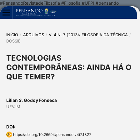
#PensandoRevistadeFilosofia #Filosofia #UFPI #pensando
INÍCIO
/
ARQUIVOS
/
V. 4 N. 7 (2013): FILOSOFIA DA TÉCNICA
/
DOSSIÊ
TECNOLOGIAS
CONTEMPORÂNEAS: AINDA HÁ O
QUE TEMER?
Lilian S. Godoy Fonseca
UFVJM
DOI:
https://doi.org/10.26694/pensando.v4i7.1327