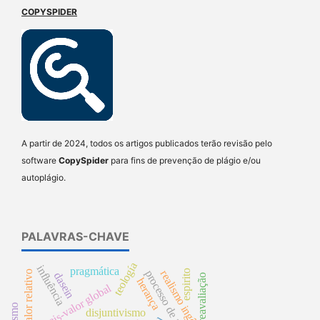
COPYSPIDER
A partir de 2024, todos os artigos publicados terão revisão pelo
software
CopySpider
para fins de prevenção de plágio e/ou
autoplágio.
PALAVRAS-CHAVE
teología
influência
pragmática
processo de acumulação
espirito
realismo ingênuo
mais-valor relativo
dasein
reavaliação
herança
mais-valor global
disjuntivismo