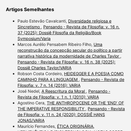
Artigos Semelhantes
Paulo Estevão Cavalcanti,
Diversidade religiosa e
Sincretismo
,
Pensando - Revista de Filosofia: v. 16 n.
37 (2025): Dossiê Filosofia da Religião/Book
Symposium/Varia
Marcos Aurélio Pensabem Ribeiro Filho,
Uma
reconstrução da concepção secular do político a partir
narrativa histórica da modernidade de Charles Taylor
,
Pensando - Revista de Filosofia: v. 16 n. 38 (2025):
Dossiê Charles Taylor/VARIA
Robson Costa Cordeiro,
HEIDEGGER E A POESIA COMO
CAMINHO PARA A LINGUAGEM
,
Pensando - Revista de
Filosofia: v. 7 n. 14 (2016): VARIA
José Nedel,
A Reescritura da Moral
,
Pensando -
Revista de Filosofia: v. 1 n. 1 (2010): VARIA
Agostino Cera,
THE ANTHROPOCENE OR THE ‘END’ OF
THE IMPERATIVE RESPONSIBILITY
,
Pensando - Revista
de Filosofia: v. 11 n. 24 (2020): DOSSIÊ HANS
JONAS/VARIA
Maurício Fernandes,
ÉTICA ORIGINÁRIA,