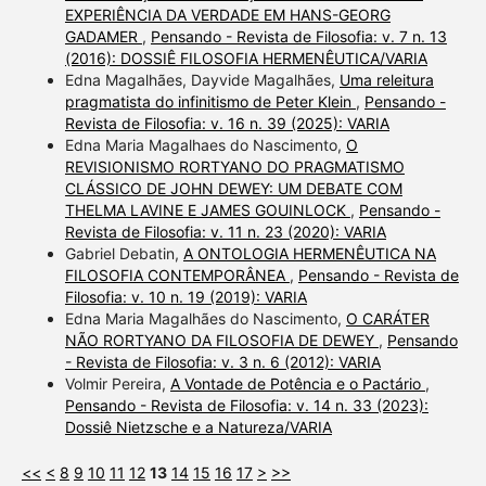
EXPERIÊNCIA DA VERDADE EM HANS-GEORG
GADAMER
,
Pensando - Revista de Filosofia: v. 7 n. 13
(2016): DOSSIÊ FILOSOFIA HERMENÊUTICA/VARIA
Edna Magalhães, Dayvide Magalhães,
Uma releitura
pragmatista do infinitismo de Peter Klein
,
Pensando -
Revista de Filosofia: v. 16 n. 39 (2025): VARIA
Edna Maria Magalhaes do Nascimento,
O
REVISIONISMO RORTYANO DO PRAGMATISMO
CLÁSSICO DE JOHN DEWEY: UM DEBATE COM
THELMA LAVINE E JAMES GOUINLOCK
,
Pensando -
Revista de Filosofia: v. 11 n. 23 (2020): VARIA
Gabriel Debatin,
A ONTOLOGIA HERMENÊUTICA NA
FILOSOFIA CONTEMPORÂNEA
,
Pensando - Revista de
Filosofia: v. 10 n. 19 (2019): VARIA
Edna Maria Magalhães do Nascimento,
O CARÁTER
NÃO RORTYANO DA FILOSOFIA DE DEWEY
,
Pensando
- Revista de Filosofia: v. 3 n. 6 (2012): VARIA
Volmir Pereira,
A Vontade de Potência e o Pactário
,
Pensando - Revista de Filosofia: v. 14 n. 33 (2023):
Dossiê Nietzsche e a Natureza/VARIA
<<
<
8
9
10
11
12
13
14
15
16
17
>
>>