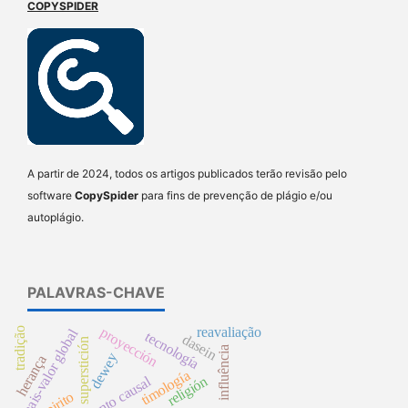
COPYSPIDER
A partir de 2024, todos os artigos publicados terão revisão pelo
software
CopySpider
para fins de prevenção de plágio e/ou
autoplágio.
PALAVRAS-CHAVE
proyección
reavaliação
tradição
mais-valor global
tecnología
dasein
superstición
influência
dewey
herança
timología
religión
argumento causal
espirito