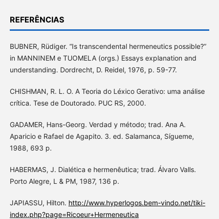
REFERÊNCIAS
BUBNER, Rüdiger. “Is transcendental hermeneutics possible?”
in MANNINEM e TUOMELA (orgs.) Essays explanation and
understanding. Dordrecht, D. Reidel, 1976, p. 59-77.
CHISHMAN, R. L. O. A Teoria do Léxico Gerativo: uma análise
crítica. Tese de Doutorado. PUC RS, 2000.
GADAMER, Hans-Georg. Verdad y método; trad. Ana A.
Aparicio e Rafael de Agapito. 3. ed. Salamanca, Sígueme,
1988, 693 p.
HABERMAS, J. Dialética e hermenêutica; trad. Álvaro Valls.
Porto Alegre, L & PM, 1987, 136 p.
JAPIASSU, Hilton.
http://www.hyperlogos.bem-vindo.net/tiki-
index.php?page=Ricoeur+Hermeneutica