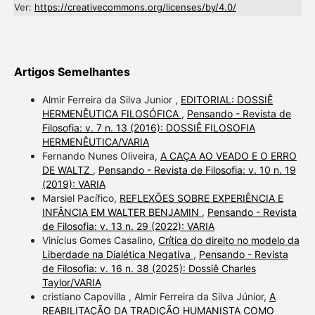
Ver:
https://creativecommons.org/licenses/by/4.0/
Artigos Semelhantes
Almir Ferreira da Silva Junior ,
EDITORIAL: DOSSIÊ
HERMENÊUTICA FILOSÓFICA
,
Pensando - Revista de
Filosofia: v. 7 n. 13 (2016): DOSSIÊ FILOSOFIA
HERMENÊUTICA/VARIA
Fernando Nunes Oliveira,
A CAÇA AO VEADO E O ERRO
DE WALTZ
,
Pensando - Revista de Filosofia: v. 10 n. 19
(2019): VARIA
Marsiel Pacífico,
REFLEXÕES SOBRE EXPERIÊNCIA E
INFÂNCIA EM WALTER BENJAMIN
,
Pensando - Revista
de Filosofia: v. 13 n. 29 (2022): VARIA
Vinícius Gomes Casalino,
Crítica do direito no modelo da
Liberdade na Dialética Negativa
,
Pensando - Revista
de Filosofia: v. 16 n. 38 (2025): Dossiê Charles
Taylor/VARIA
cristiano Capovilla , Almir Ferreira da Silva Júnior,
A
REABILITAÇÃO DA TRADIÇÃO HUMANISTA COMO