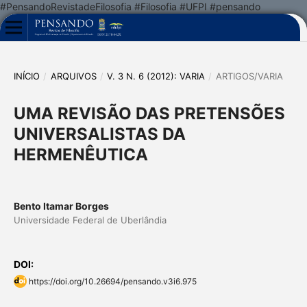
#PensandoRevistadeFilosofia #Filosofia #UFPI #pensando
INÍCIO
/
ARQUIVOS
/
V. 3 N. 6 (2012): VARIA
/
ARTIGOS/VARIA
UMA REVISÃO DAS PRETENSÕES
UNIVERSALISTAS DA
HERMENÊUTICA
Bento Itamar Borges
Universidade Federal de Uberlândia
DOI:
https://doi.org/10.26694/pensando.v3i6.975