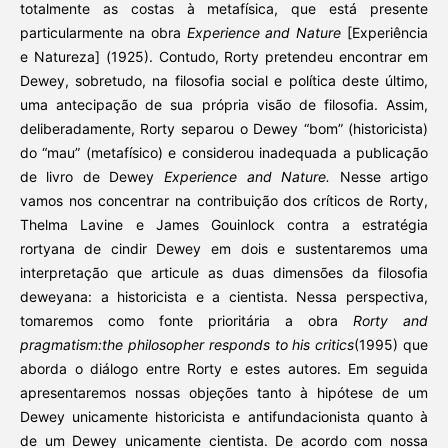
totalmente as costas à metafísica, que está presente
particularmente na obra
Experience and Nature
[Experiência
e Natureza] (1925). Contudo, Rorty pretendeu encontrar em
Dewey, sobretudo, na filosofia social e política deste último,
uma antecipação de sua própria visão de filosofia. Assim,
deliberadamente, Rorty separou o Dewey “bom” (historicista)
do “mau” (metafísico) e considerou inadequada a publicação
de livro de Dewey
Experience and Nature.
Nesse artigo
vamos nos concentrar na contribuição dos críticos de Rorty,
Thelma Lavine e James Gouinlock contra a estratégia
rortyana de cindir Dewey em dois e sustentaremos uma
interpretação que articule as duas dimensões da filosofia
deweyana: a historicista e a cientista. Nessa perspectiva,
tomaremos como fonte prioritária a obra
Rorty and
pragmatism:the philosopher responds to his critics
(1995) que
aborda o diálogo entre Rorty e estes autores. Em seguida
apresentaremos nossas objeções tanto à hipótese de um
Dewey unicamente historicista e antifundacionista quanto à
de um Dewey unicamente cientista. De acordo com nossa