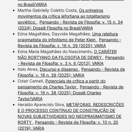
no Brasil/VARIA
Martha Gabrielly Coletto Costa,
Os primeiros
movimentos da crítica lefortiana ao totalitarismo
soviético:
,
Pensando - Revista de Filosofia: v. 15 n. 34
(2024): Dossiê Filosofia no Brasil/VARIA
Edna Magalhães, Dayvide Magalhães,
Uma releitura
pragmatista do infinitismo de Peter Klein
,
Pensando -
Revista de Filosofia: v. 16 n. 39 (2025): VARIA
Edna Maria Magalhães do Nascimento,
O CARÁTER
NÃO RORTYANO DA FILOSOFIA DE DEWEY
,
Pensando
- Revista de Filosofia: v. 3 n. 6 (2012): VARIA
Italo Alves,
Discurso e dissenso
,
Pensando - Revista de
Filosofia: v. 16 n. 39 (2025): VARIA
Odair Camati,
Potenciais de crítica a partir do
pensamento de Charles Taylor
,
Pensando - Revista de
Filosofia: v. 16 n. 38 (2025): Dossiê Charles
Taylor/VARIA
Heraldo Aparecido Silva,
METÁFORAS, REDESCRIÇÕES
E O PROCESSO CONTÍNUO DE CONSTRUÇÃO DE
NOVAS SUBJETIVIDADES NO NEOPRAGMATISMO DE
RORTY
,
Pensando - Revista de Filosofia: v. 10 n. 20
(2019): VARIA