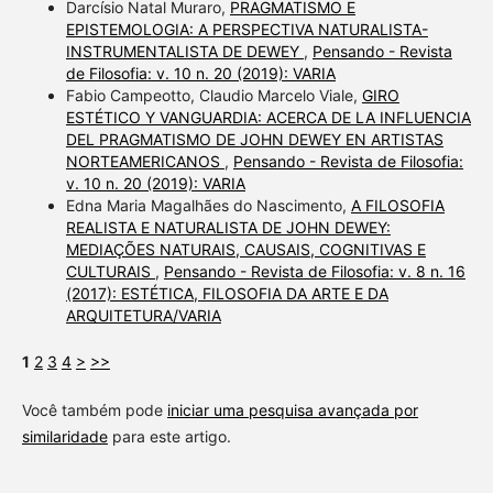
Darcísio Natal Muraro,
PRAGMATISMO E
EPISTEMOLOGIA: A PERSPECTIVA NATURALISTA-
INSTRUMENTALISTA DE DEWEY
,
Pensando - Revista
de Filosofia: v. 10 n. 20 (2019): VARIA
Fabio Campeotto, Claudio Marcelo Viale,
GIRO
ESTÉTICO Y VANGUARDIA: ACERCA DE LA INFLUENCIA
DEL PRAGMATISMO DE JOHN DEWEY EN ARTISTAS
NORTEAMERICANOS
,
Pensando - Revista de Filosofia:
v. 10 n. 20 (2019): VARIA
Edna Maria Magalhães do Nascimento,
A FILOSOFIA
REALISTA E NATURALISTA DE JOHN DEWEY:
MEDIAÇÕES NATURAIS, CAUSAIS, COGNITIVAS E
CULTURAIS
,
Pensando - Revista de Filosofia: v. 8 n. 16
(2017): ESTÉTICA, FILOSOFIA DA ARTE E DA
ARQUITETURA/VARIA
1
2
3
4
>
>>
Você também pode
iniciar uma pesquisa avançada por
similaridade
para este artigo.