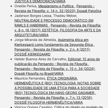
JUSTIÇA E DEMOCRACIA/VARIA
Oneide Perius,
Messianismo e Política
,
Pensando -
Revista de Filosofia: v. 14 n. 32 (2023): Dossiê Patočka
Jaderson Borges Lessa, Thadeu Weber,
NEUTRALIDADE E PROCESSO DEMOCRÁTICO EM
RAWLS E HABERMAS
,
Pensando - Revista de Filosofia:
v. 8 n. 16 (2017): ESTÉTICA, FILOSOFIA DA ARTE E DA
ARQUITETURA/VARIA
Jorge Miranda de Almeida,
Assimetria ética em
Kierkegaard como fundamento da Segunda-Ética
,
Pensando - Revista de Filosofia: v. 2 n. 4 (2011):
DOSSIÊ KIERKEGAARD
Helder Buenos Aires de Carvalho,
Editorial: 15 anos de
publicação da Pensando - Revista de Filosofia
,
Pensando - Revista de Filosofia: v. 15 n. 34 (2024):
Dossiê Filosofia no Brasil/VARIA
Maurício Fernandes,
ÉTICA ORIGINÁRIA,
HERMENÊUTICA E (BIO) TECNOLOGIA: NOTAS SOBRE
A POSSIBILIDADE DE UMA ÉTICA PARA A SOCIEDADE
(BIO) TECNOLÓGICA EM HANS-GEORG GADAMER
,
Pensando - Revista de Filosofia: v. 7 n. 13 (2016):
DOSSIÊ FILOSOFIA HERMENÊUTICA/VARIA
Vinícius Gomes Casalino,
Crítica do direito no modelo da