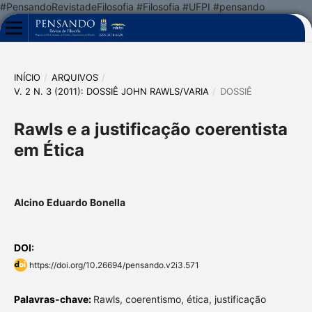
#PensandoRevistadeFilosofia #Filosofia #UFPI #pensando
INÍCIO
/
ARQUIVOS
/
V. 2 N. 3 (2011): DOSSIÊ JOHN RAWLS/VARIA
/
DOSSIÊ
Rawls e a justificação coerentista
em Ética
Alcino Eduardo Bonella
DOI:
https://doi.org/10.26694/pensando.v2i3.571
Palavras-chave:
Rawls, coerentismo, ética, justificação