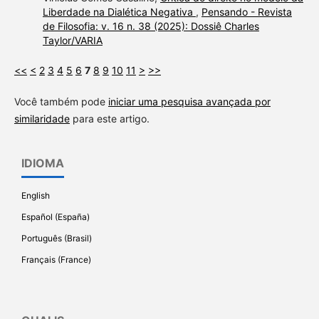
Liberdade na Dialética Negativa
,
Pensando - Revista
de Filosofia: v. 16 n. 38 (2025): Dossiê Charles
Taylor/VARIA
<<
<
2
3
4
5
6
7
8
9
10
11
>
>>
Você também pode
iniciar uma pesquisa avançada por
similaridade
para este artigo.
IDIOMA
English
Español (España)
Português (Brasil)
Français (France)