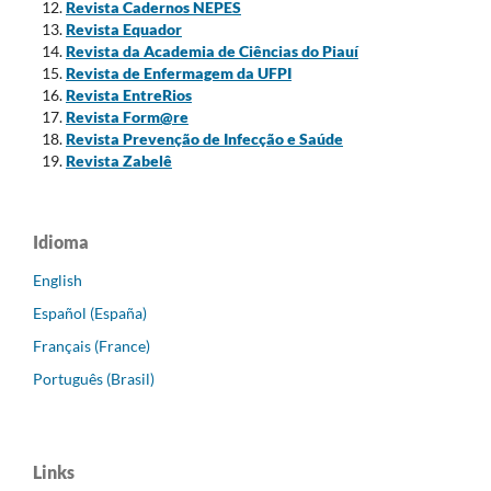
Revista Cadernos NEPES
Revista Equador
Revista da Academia de Ciências do Piauí
Revista de Enfermagem da UFPI
Revista EntreRios
Revista Form@re
Revista Prevenção de Infecção e Saúde
Revista Zabelê
Idioma
English
Español (España)
Français (France)
Português (Brasil)
Links