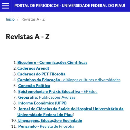
PORTAL DE PERIÓDICOS - UNIVERSIDADE FEDERAL DO PIAUÍ
Início
/
Revistas A - Z
Revistas A - Z
Biosphere - Comunicações
Científicas
Cadernos Arendt
Cadernos do PET Filosofia
Caminhos da Educação -
diálogos culturas e diversidades
Conexão Política
Epistemologia e Práxis Educativa -
EPEduc
Geografia:
Publicações Avulsas
Informe Econômico (UFPI)
Jornal de Ciências da Saúde do Hospital Universitário da
Universidade Federal do Piau
í
Linguagens, Educação e Sociedade
Pensando -
Revista de Filosofia