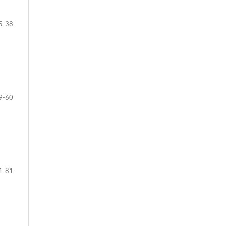
5-38
9-60
1-81