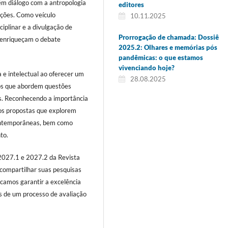
m diálogo com a antropologia
editores
ições. Como veículo
10.11.2025
plinar e a divulgação de
Prorrogação de chamada: Dossiê
e enriqueçam o debate
2025.2: Olhares e memórias pós
pandêmicas: o que estamos
vivenciando hoje?
 e intelectual ao oferecer um
28.08.2025
cos que abordem questões
s. Reconhecendo a importância
os propostas que explorem
contemporâneas, bem como
to.
 2027.1 e 2027.2 da Revista
compartilhar suas pesquisas
scamos garantir a excelência
és de um processo de avaliação