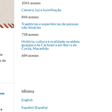
1041 acessos
Câmera, luz e humilhação
844 acessos
Trajetórias e experiências de pessoas
não-bináries
758 acessos
História, cultura e oralidade na aldeia
guajajara da Cachoeira em Barra da
Corda, Maranhão
te
684 acessos
s de
Idioma
hos
English
Español (España)
 e