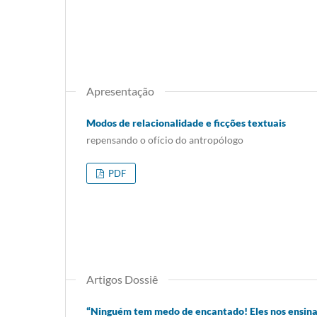
Apresentação
Modos de relacionalidade e ficções textuais
repensando o ofício do antropólogo
PDF
Artigos Dossiê
“Ninguém tem medo de encantado! Eles nos ensin