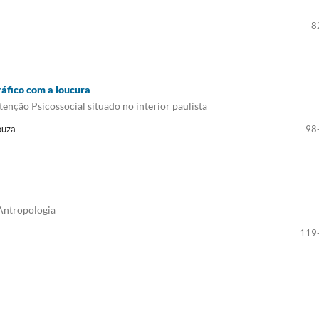
8
áfico com a loucura
nção Psicossocial situado no interior paulista
ouza
98
Antropologia
119