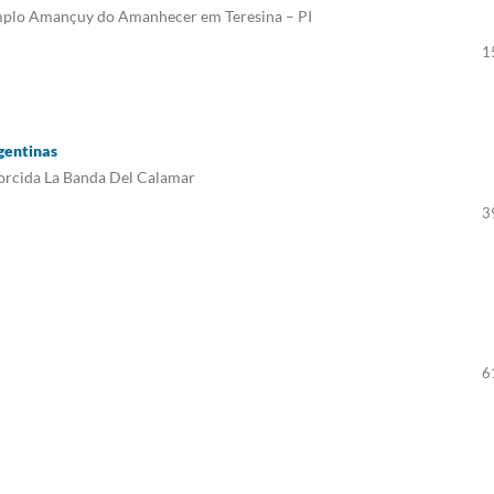
emplo Amançuy do Amanhecer em Teresina – PI
1
gentinas
orcida La Banda Del Calamar
3
6