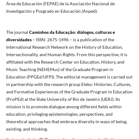
Área de Educación (FEPAE) de la Asociación Nacional de
Investigación y Posgrado en Educación (Anped).
The journal
Caminhos da Educação: diálogos, culturas e
diversidades
– ISSN: 2675-1496 – is a publication of the
International Research Network on the History of Education,
Intersectionality, and Human Rights. From this perspective, it is
affiliated with the Research Center on Education, History, and
Music Teaching (NEHEMus) of the Graduate Program in
Education (PPGEd/UFPI). The editorial management is carried out
in partnership with the research group Eleko: Histories, Cultures,
and Formative Experiences of the Graduate Program in Education
(ProPEd) at the State University of Rio de Janeiro (UERJ). Its
mission is to promote dialogue among different fields within
education, privileging epistemologies, perspectives, and
theoretical approaches that embrace diversity in ways of being,
existing, and thinking.