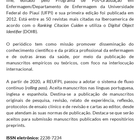
line, editado pelo Programa de Pós-Graduação em
Enfermagem/Departamento de Enfermagem da Universidade
Federal do Piauí (UFPI) e sua primeira edição foi publicada em
2012. Está entre as 50 revistas mais citadas na Iberoamerica de
acordo com o
Ranking Citacion Cuiden
e utiliza o
Digital Object
Identifier
(DOI®).
O periódico tem como missão promover disseminação do
conhecimento científico e da prática profissional da enfermagem
e de outras áreas da saúde, por meio da publicação de
manuscritos empíricos ou teóricos, com foco na interlocução
internacional.
A partir de 2020, a REUFPI, passou a adotar o sistema de fluxo
contínuo (
rolling pass
). Aceita manuscritos nas línguas portuguesa,
inglesa e espanhola. Destina-se a publicação de manuscritos
originais de pesquisa, revisão, relato de experiência, reflexão,
protocolos de ensaio clínico e de revisão e cartas ao editor, desde
que atendam às suas normas de publicação. Destaca-se que serão
aceitos para submissão manuscritos publicados em repositórios
preprints.
ISSN eletrônico:
2238-7234