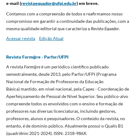
e-mail (
revistaequador@ufpi.edu.br
) em breve.
Contamos com a compreensão de todos e reafirmamos nosso
compromisso em garantir a continuidade das publicações, com a
mesma qualidade editorial que caracteriza a
Revista Equador
.
Acessar revista
Edição Atual
Revista Form@re - Parfor/UFPI
A revista
Form
@
re
é um periódico científico publicado
semestralmente, desde 2013, pelo Parfor/UFPI (Programa
Nacional de Formação de Professores da Educação
Básica)
mantido, em nível nacional, pela Capes - Coordenação de
Aperfeiçoamento de Pessoal de Nível Superior. Seu público-alvo
compreende todos os envolvidos com o ensino e formação de
professores nas diversas licenciaturas, incluindo gestores,
professores, alunos e pesquisadores. O conteúdo da revista, no
entanto, é de domínio público. Atualmente possui o Qualis B1
(quadriênio 2021-2024). ISSN: 2318-986X.