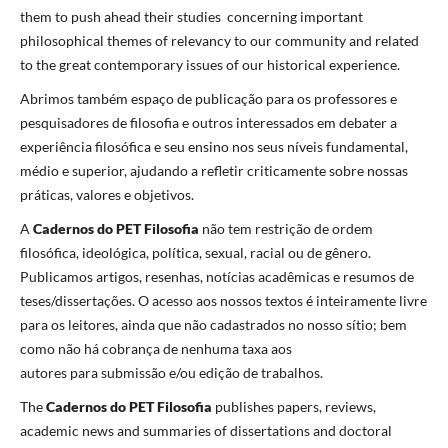
them to push ahead their studies concerning important
philosophical themes of relevancy to our community and related
to the great contemporary issues of our historical experience.
Abrimos também espaço de publicação para os professores e
pesquisadores de filosofia e outros interessados em debater a
experiência filosófica e seu ensino nos seus níveis fundamental,
médio e superior, ajudando a refletir criticamente sobre nossas
práticas, valores e objetivos.
A
Cadernos do PET Filosofia
não tem restrição de ordem
filosófica, ideológica, política, sexual, racial ou de gênero.
Publicamos artigos, resenhas, notícias acadêmicas e resumos de
teses/dissertações. O acesso aos nossos textos é inteiramente livre
para os leitores, ainda que não cadastrados no nosso sítio; bem
como não há cobrança de nenhuma taxa aos
autores para submissão e/ou edição de trabalhos.
The
Cadernos do PET Filosofia
publishes papers, reviews,
academic news and summaries of dissertations and doctoral