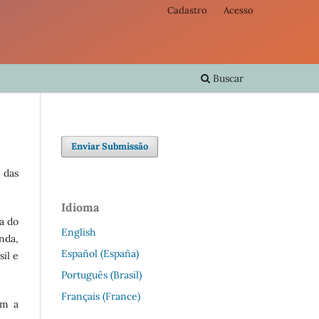
Cadastro
Acesso
Buscar
Enviar Submissão
 das
Idioma
a do
English
nda,
Español (España)
sil e
Português (Brasil)
Français (France)
am a