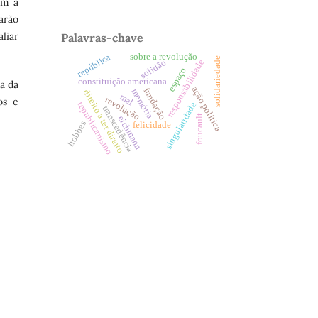
am a
arão
liar
Palavras-chave
sobre a revolução
república
solidariedade
responsabilidade
solidão
espaço
constituição americana
a da
ação política
fundação
memória
direito a ter direito
mal
revolução
os e
republicanismo
singularidade
transcedência
foucault
eichmann
hobbes
felicidade