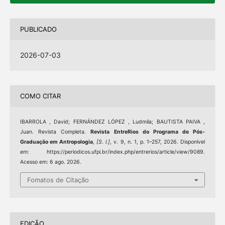
PUBLICADO
2026-07-03
COMO CITAR
IBARROLA , David; FERNÁNDEZ LÓPEZ , Ludmila; BAUTISTA PAIVA ,
Juan. Revista Completa.
Revista EntreRios do Programa de Pós-
Graduação em Antropologia
,
[S. l.]
, v. 9, n. 1, p. 1–257, 2026. Disponível
em: https://periodicos.ufpi.br/index.php/entrerios/article/view/9089.
Acesso em: 6 ago. 2026.
Fomatos de Citação
EDIÇÃO